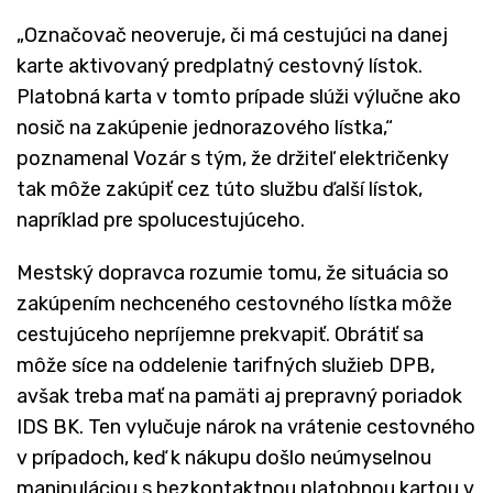
„Označovač neoveruje, či má cestujúci na danej
karte aktivovaný predplatný cestovný lístok.
Platobná karta v tomto prípade slúži výlučne ako
nosič na zakúpenie jednorazového lístka,“
poznamenal Vozár s tým, že držiteľ električenky
tak môže zakúpiť cez túto službu ďalší lístok,
napríklad pre spolucestujúceho.
Mestský dopravca rozumie tomu, že situácia so
zakúpením nechceného cestovného lístka môže
cestujúceho nepríjemne prekvapiť. Obrátiť sa
môže síce na oddelenie tarifných služieb DPB,
avšak treba mať na pamäti aj prepravný poriadok
IDS BK. Ten vylučuje nárok na vrátenie cestovného
v prípadoch, keď k nákupu došlo neúmyselnou
manipuláciou s bezkontaktnou platobnou kartou v