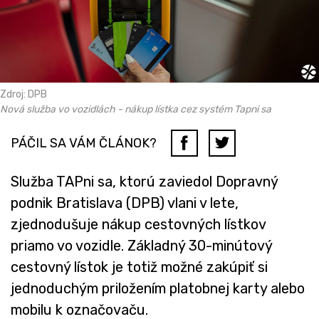
Zdroj: DPB
Nová služba vo vozidlách - nákup lístka cez systém Tapni sa
PÁČIL SA VÁM ČLÁNOK?
Služba TAPni sa, ktorú zaviedol Dopravný
podnik Bratislava (DPB) vlani v lete,
zjednodušuje nákup cestovných lístkov
priamo vo vozidle. Základný 30-minútový
cestovný lístok je totiž možné zakúpiť si
jednoduchým priložením platobnej karty alebo
mobilu k označovaču.