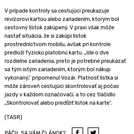
V prípade kontroly sa cestujúci preukazuje
revízorovi kartou alebo zariadením, ktorým bol
cestovný lístok zakúpený. V praxi však môže
nastať situácia, že si zakúpi lístok
prostredníctvom mobilu, avšak pri kontrole
predloží fyzickú platobnú kartu. „Ide o dve
rozdielne zariadenia, preto je potrebné preukázať
sa tým istým zariadením, ktorým bol nákup
vykonaný,“ pripomenul Vozár. Platnosť lístka si
môže zároveň cestujúci skontrolovať aj počas
jazdy v každom označovači, a to cez tlačidlo
„Skontrolovať alebo predĺžiť lístok na karte“.
(TASR)
PÁČIL SA VÁM ČLÁNOK?