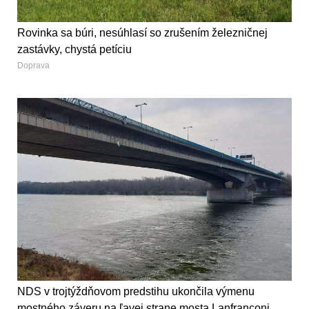
Rovinka sa búri, nesúhlasí so zrušením železničnej
zastávky, chystá petíciu
Doprava
NDS v trojtýždňovom predstihu ukončila výmenu
mostného záveru na ľavej strane mosta Lanfranconi