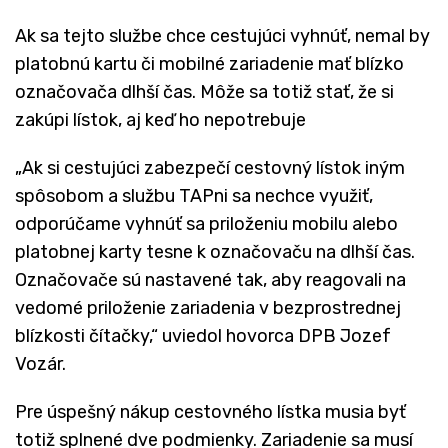
Ak sa tejto službe chce cestujúci vyhnúť, nemal by
platobnú kartu či mobilné zariadenie mať blízko
označovača dlhší čas. Môže sa totiž stať, že si
zakúpi lístok, aj keď ho nepotrebuje
„Ak si cestujúci zabezpečí cestovný lístok iným
spôsobom a službu TAPni sa nechce využiť,
odporúčame vyhnúť sa priloženiu mobilu alebo
platobnej karty tesne k označovaču na dlhší čas.
Označovače sú nastavené tak, aby reagovali na
vedomé priloženie zariadenia v bezprostrednej
blízkosti čítačky,“ uviedol hovorca DPB Jozef
Vozár.
Pre úspešný nákup cestovného lístka musia byť
totiž splnené dve podmienky. Zariadenie sa musí