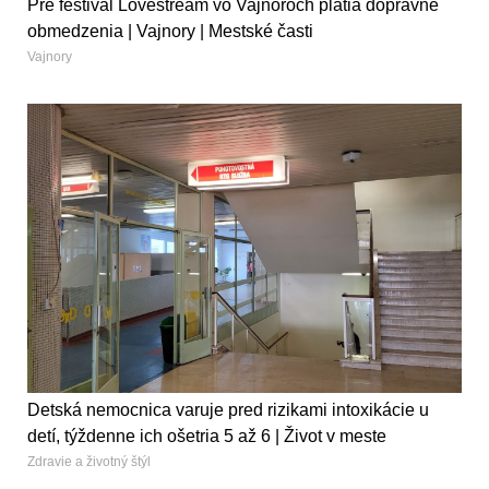
Pre festival Lovestream vo Vajnoroch platia dopravné
obmedzenia | Vajnory | Mestské časti
Vajnory
Detská nemocnica varuje pred rizikami intoxikácie u
detí, týždenne ich ošetria 5 až 6 | Život v meste
Zdravie a životný štýl