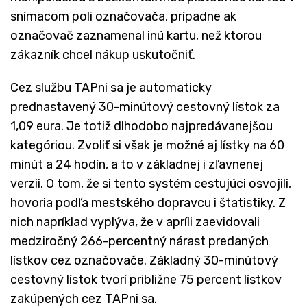
snímacom poli označovača, prípadne ak
označovač zaznamenal inú kartu, než ktorou
zákazník chcel nákup uskutočniť.
Cez službu TAPni sa je automaticky
prednastavený 30-minútový cestovný lístok za
1,09 eura. Je totiž dlhodobo najpredávanejšou
kategóriou. Zvoliť si však je možné aj lístky na 60
minút a 24 hodín, a to v základnej i zľavnenej
verzii. O tom, že si tento systém cestujúci osvojili,
hovoria podľa mestského dopravcu i štatistiky. Z
nich napríklad vyplýva, že v apríli zaevidovali
medziročný 266-percentný nárast predaných
lístkov cez označovače. Základný 30-minútový
cestovný lístok tvorí približne 75 percent lístkov
zakúpených cez TAPni sa.