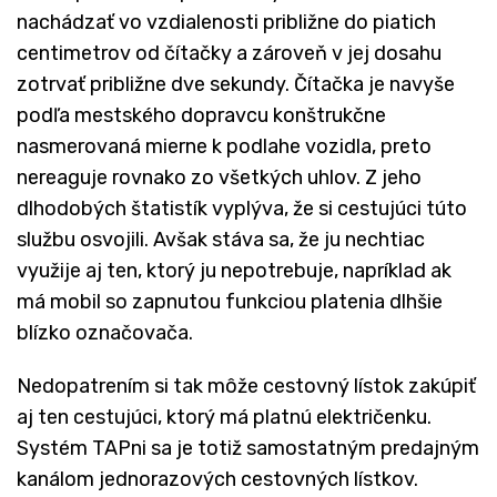
nachádzať vo vzdialenosti približne do piatich
centimetrov od čítačky a zároveň v jej dosahu
zotrvať približne dve sekundy. Čítačka je navyše
podľa mestského dopravcu konštrukčne
nasmerovaná mierne k podlahe vozidla, preto
nereaguje rovnako zo všetkých uhlov. Z jeho
dlhodobých štatistík vyplýva, že si cestujúci túto
službu osvojili. Avšak stáva sa, že ju nechtiac
využije aj ten, ktorý ju nepotrebuje, napríklad ak
má mobil so zapnutou funkciou platenia dlhšie
blízko označovača.
Nedopatrením si tak môže cestovný lístok zakúpiť
aj ten cestujúci, ktorý má platnú električenku.
Systém TAPni sa je totiž samostatným predajným
kanálom jednorazových cestovných lístkov.