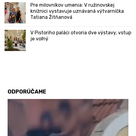
Pre milovníkov umenia: V ružinovskej
knižnici vystavuje uznávaná výtvarníčka
Tatiana Žitňanová
V Pistoriho paláci otvoria dve výstavy, vstup
je voľný
ODPORÚČAME