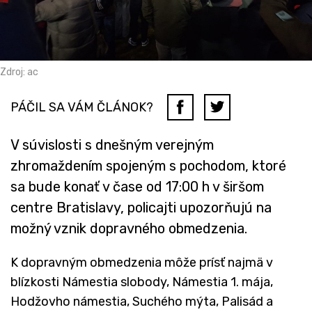
Zdroj: ac
PÁČIL SA VÁM ČLÁNOK?
V súvislosti s dnešným verejným
zhromaždením spojeným s pochodom, ktoré
sa bude konať v čase od 17:00 h v širšom
centre Bratislavy, policajti upozorňujú na
možný vznik dopravného obmedzenia.
K dopravným obmedzenia môže prísť najmä v
blízkosti Námestia slobody, Námestia 1. mája,
Hodžovho námestia, Suchého mýta, Palisád a