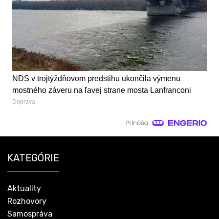
NDS v trojtýždňovom predstihu ukončila výmenu
mostného záveru na ľavej strane mosta Lanfranconi
Doprava
KATEGÓRIE
Aktuality
Rozhovory
Samospráva