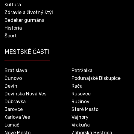
Kultúra
Zdravie a životný štýl
Bedeker gurmána
História
Šport
MESTSKÉ ČASTI
Bratislava
Petržalka
Čunovo
Podunajské Biskupice
Devín
Rača
Devínska Nová Ves
Rusovce
Dúbravka
Ružinov
Jarovce
Staré Mesto
Karlova Ves
Vajnory
Lamač
Vrakuňa
Nové Mesto
Záhorská Bystrica