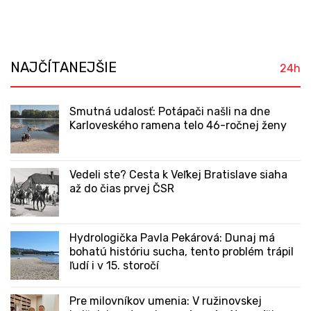
NAJČÍTANEJŠIE
24h
Smutná udalosť: Potápači našli na dne
Karloveského ramena telo 46-ročnej ženy
Vedeli ste? Cesta k Veľkej Bratislave siaha
až do čias prvej ČSR
Hydrologička Pavla Pekárová: Dunaj má
bohatú históriu sucha, tento problém trápil
ľudí i v 15. storočí
Pre milovníkov umenia: V ružinovskej