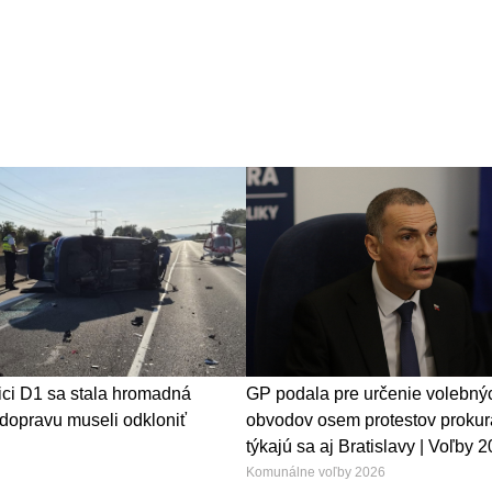
ici D1 sa stala hromadná
GP podala pre určenie volebný
dopravu museli odkloniť
obvodov osem protestov prokur
týkajú sa aj Bratislavy | Voľby 
Komunálne voľby 2026