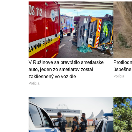
V Ružinove sa prevrátilo smetiarske
Protilod
auto, jeden zo smetiarov zostal
úspešne 
zakliesnený vo vozidle
Polícia
Polícia