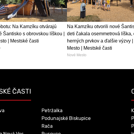
obotu: Na Kamzíku otvárajú
Na Kamzíku otvorili nové Šanti
 Šantisko s obrovskou líškou |
deti čakala osemmetrová líška, 
to | Mestské časti
herných prvkov a ďalšie výzvy 
Mesto | Mestské časti
o
Nové Mesto
SKÉ ČASTI
va
Petržalka
K
Podunajské Biskupice
P
Rača
P
a Nová Ves
Rusovce
I