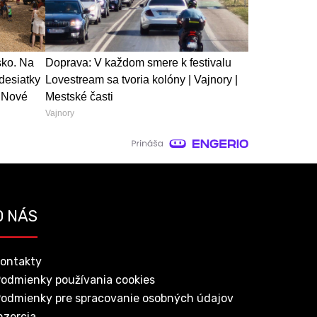
sko. Na
Doprava: V každom smere k festivalu
desiatky
Lovestream sa tvoria kolóny | Vajnory |
| Nové
Mestské časti
Vajnory
O NÁS
ontakty
odmienky používania cookies
odmienky pre spracovanie osobných údajov
nzercia