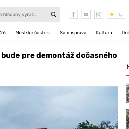
026
Mestské časti
Samospráva
Kultúra
Dob
č bude pre demontáž dočasného