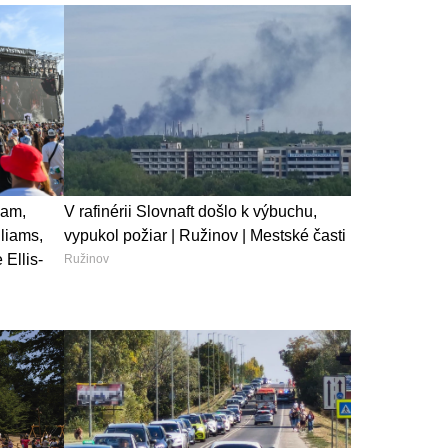
eam,
V rafinérii Slovnaft došlo k výbuchu,
liams,
vypukol požiar | Ružinov | Mestské časti
Ellis-
Ružinov