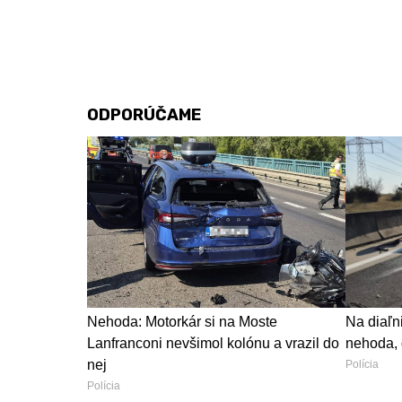
ODPORÚČAME
Nehoda: Motorkár si na Moste
Na diaľn
Lanfranconi nevšimol kolónu a vrazil do
nehoda, 
nej
Polícia
Polícia