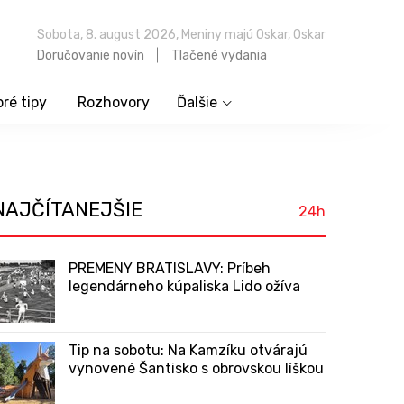
Sobota, 8. august 2026, Meniny majú Oskar, Oskar
Doručovanie novín
Tlačené vydania
ré tipy
Rozhovory
Ďalšie
NAJČÍTANEJŠIE
24h
PREMENY BRATISLAVY: Príbeh
legendárneho kúpaliska Lido ožíva
Tip na sobotu: Na Kamzíku otvárajú
vynovené Šantisko s obrovskou líškou