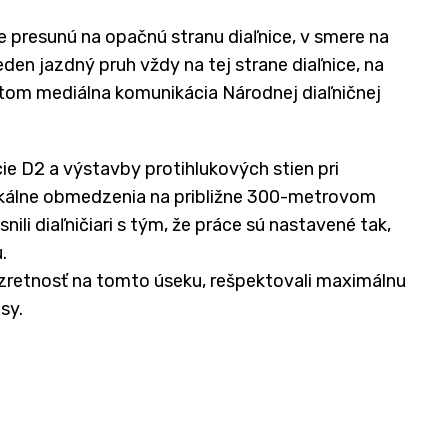
 presunú na opačnú stranu diaľnice, v smere na
eden jazdný pruh vždy na tej strane diaľnice, na
 tom mediálna komunikácia Národnej diaľničnej
e D2 a výstavby protihlukových stien pri
lokálne obmedzenia na približne 300-metrovom
ili diaľničiari s tým, že práce sú nastavené tak,
.
ozretnosť na tomto úseku, rešpektovali maximálnu
sy.