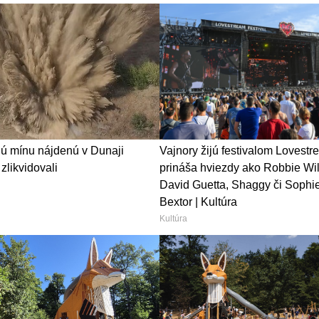
nú mínu nájdenú v Dunaji
Vajnory žijú festivalom Lovestr
zlikvidovali
prináša hviezdy ako Robbie Wil
David Guetta, Shaggy či Sophie 
Bextor | Kultúra
Kultúra