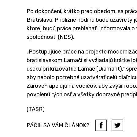
Po dokončení, krátko pred obedom, sa práce
Bratislavu. Približne hodinu bude uzavretý j
ktorej budú práce prebiehať. Informovala o
spoločnosti (NDS).
„Postupujúce práce na projekte modernizáci
bratislavskom Lamači si vyžiadajú krátke 
úseku pri križovatke Lamač (Diamant),“ spresn
aby nebolo potrebné uzatvárať celú diaľnicu
Zároveň apelujú na vodičov, aby zvýšili ob
povolenú rýchlosť a všetky dopravné predpi
(TASR)
PÁČIL SA VÁM ČLÁNOK?