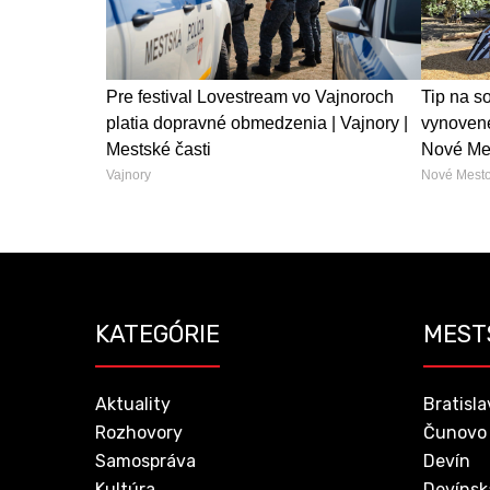
Pre festival Lovestream vo Vajnoroch
Tip na s
platia dopravné obmedzenia | Vajnory |
vynovené
Mestské časti
Nové Mes
Vajnory
Nové Mest
KATEGÓRIE
MEST
Aktuality
Bratisla
Rozhovory
Čunovo
Samospráva
Devín
Kultúra
Devínsk