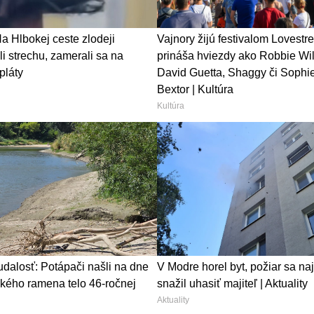
 Hlbokej ceste zlodeji
Vajnory žijú festivalom Lovestr
i strechu, zamerali sa na
prináša hviezdy ako Robbie Wil
pláty
David Guetta, Shaggy či Sophie 
Bextor | Kultúra
Kultúra
dalosť: Potápači našli na dne
V Modre horel byt, požiar sa na
kého ramena telo 46-ročnej
snažil uhasiť majiteľ | Aktuality
Aktuality