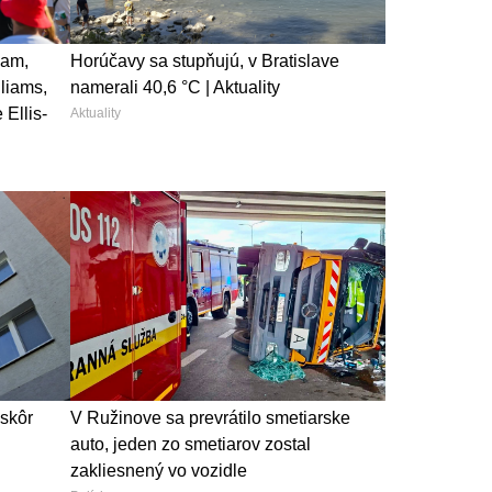
eam,
Horúčavy sa stupňujú, v Bratislave
liams,
namerali 40,6 °C | Aktuality
Ellis-
Aktuality
jskôr
V Ružinove sa prevrátilo smetiarske
auto, jeden zo smetiarov zostal
zakliesnený vo vozidle