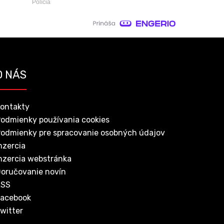
Polícia
O NÁS
ontakty
odmienky používania cookies
odmienky pre spracovanie osobných údajov
nzercia
nzercia webstránka
oručovanie novín
RSS
acebook
witter