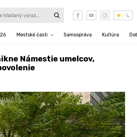
026
Mestské časti
Samospráva
Kultúra
Dob
znikne Námestie umelcov,
povolenie