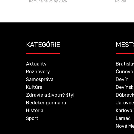
Komunálne voľby 2026
Polícia
KATEGÓRIE
MEST
Aktuality
Bratisla
Rozhovory
Čunovo
Samospráva
Devín
Kultúra
Devínsk
Zdravie a životný štýl
Dúbrav
Bedeker gurmána
Jarovce
História
Karlova
Šport
Lamač
Nové Me