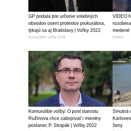
GP podala pre určenie volebných
VIDEO Na
obvodov osem protestov prokurátora,
rozoberal
týkajú sa aj Bratislavy | Voľby 2022
medené 
Komunálne voľby 2026
Polícia
Komunálbe voľby: O post starostu
Smutná u
Ružinova chce zabojovať i miestny
Karloves
poslanec P. Strapák | Voľby 2022
ženy