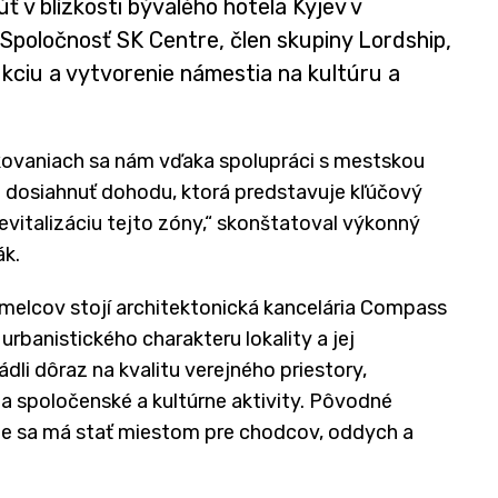
ť v blízkosti bývalého hotela Kyjev v
ii. Spoločnosť SK Centre, člen skupiny Lordship,
kciu a vytvorenie námestia na kultúru a
okovaniach sa nám vďaka spolupráci s mestskou
 dosiahnuť dohodu, ktorá predstavuje kľúčový
revitalizáciu tejto zóny,“ skonštatoval výkonný
ák.
elcov stojí architektonická kancelária Compass
urbanistického charakteru lokality a jej
ádli dôraz na kvalitu verejného priestory,
na spoločenské a kultúrne aktivity. Pôvodné
ie sa má stať miestom pre chodcov, oddych a