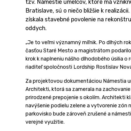
tzv. Námestie umelcov, ktoré má vzniknú
Bratislave, sú o niečo bližšie k realizác
získala stavebné povolenie na rekonštru
oddych.
„Je to veľmi významný míľnik. Po dlhých r
časťou Staré Mesto a magistrátom podarilo
krok k naplneniu nášho dlhodobého úsilia o 
riaditeľ spoločnosti Lordship Rostislav Nov
Za projektovou dokumentáciou Námestia um
Architekti, ktorá sa zamerala na zachovanie 
prirodzené prepojenie s okolím. Architekti kl
navýšenie podielu zelene a vytvorenie zón 
parkovisko bude zároveň zrušené a námest
verejné využitie.