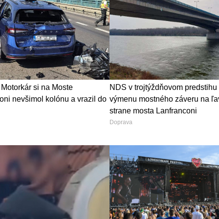
Motorkár si na Moste
NDS v trojtýždňovom predstihu
oni nevšimol kolónu a vrazil do
výmenu mostného záveru na ľa
strane mosta Lanfranconi
Doprava