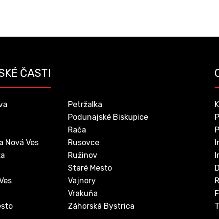
SKÉ ČASTI
va
Petržalka
K
Podunajské Biskupice
P
Rača
P
a Nová Ves
Rusovce
I
ka
Ružinov
I
Staré Mesto
D
 Ves
Vajnory
Vrakuňa
F
sto
Záhorská Bystrica
T