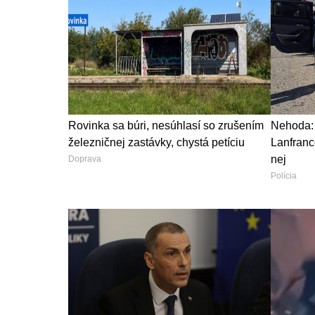
Rovinka sa búri, nesúhlasí so zrušením
Nehoda: 
železničnej zastávky, chystá petíciu
Lanfranc
nej
Doprava
Polícia