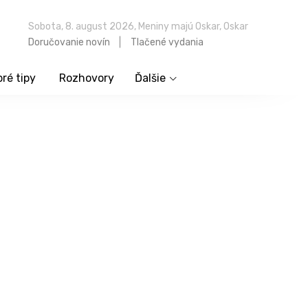
Sobota, 8. august 2026, Meniny majú Oskar, Oskar
Doručovanie novín
Tlačené vydania
ré tipy
Rozhovory
Ďalšie