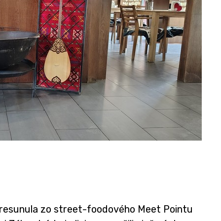
i presunula zo street-foodového Meet Pointu