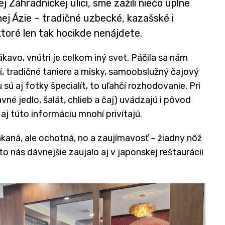
 Záhradníckej ulici, sme zažili niečo úplne
ej Ázie – tradičné uzbecké, kazašské i
ktoré len tak hocikde nenájdete.
kavo, vnútri je celkom iný svet. Páčila sa nám
 tradičné taniere a misky, samoobslužný čajový
 sú aj fotky špecialít, to uľahčí rozhodovanie. Pri
é jedlo, šalát, chlieb a čaj) uvádzajú i pôvod
 aj túto informáciu mnohí privítajú.
kaná, ale ochotná, no a zaujímavosť – žiadny nôž
, to nás dávnejšie zaujalo aj v japonskej reštaurácii