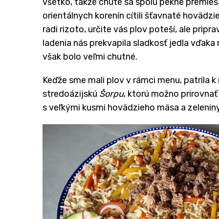
všetko, takže chute sa spolu pekne premieš
orientálnych korenín cítili šťavnaté hovädz
radi rizoto, určite vás plov poteší, ale pri
ladenia nás prekvapila sladkosť jedla vďak
však bolo veľmi chutné.
Keďže sme mali plov v rámci menu, patrila k 
stredoázijskú
Šorpu
, ktorú možno prirovnať
s veľkými kusmi hovädzieho mäsa a zeleniny