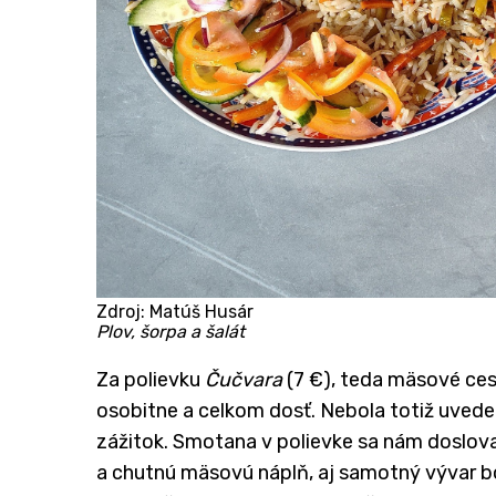
Zdroj: Matúš Husár
Plov, šorpa a šalát
​Za polievku
Čučvara
(7 €), teda mäsové ces
osobitne a celkom dosť. Nebola totiž uvede
zážitok. Smotana v polievke sa nám doslova
a chutnú mäsovú náplň, aj samotný vývar bo