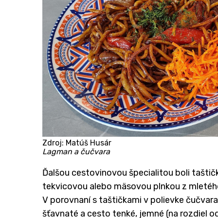
Zdroj: Matúš Husár
Lagman a čučvara
​Ďalšou cestovinovou špecialitou boli tašti
tekvicovou alebo mäsovou plnkou z mletého
V porovnaní s taštičkami v polievke čučvara
šťavnaté a cesto tenké, jemné (na rozdiel od