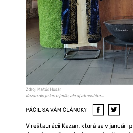
Zdroj: Matúš Husár
Kazan nie je len o jedle, ale aj atmosfére...
PÁČIL SA VÁM ČLÁNOK?
V reštaurácii Kazan, ktorá sa v január