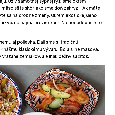
ajú. Už v samotnej sypkej ryži sme okrem
ie mäso ešte skôr, ako sme doň zahryzli. Ak máte
pravte sa na drobné zmeny. Okrem exotickejšieho
a mrkve, no najmä hrozienkam. Na počudovanie to
nemu aj polievka. Dali sme si tradičnú
 k nášmu klasickému vývaru. Bola silne mäsová,
 vrátane zemiakov, ale inak bežný zážitok.