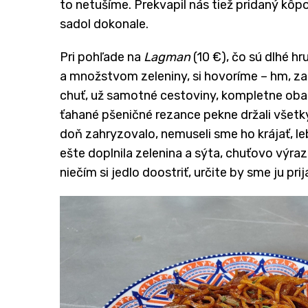
to netušíme. Prekvapil nás tiež pridaný kôp
sadol dokonale.
Pri pohľade na
Lagman
(10 €), čo sú dlhé 
a množstvom zeleniny, si hovoríme – hm, za
chuť, už samotné cestoviny, kompletne oba
ťahané pšeničné rezance pekne držali všetk
doň zahryzovalo, nemuseli sme ho krájať, le
ešte doplnila zelenina a sýta, chuťovo výra
niečím si jedlo doostriť, určite by sme ju prija