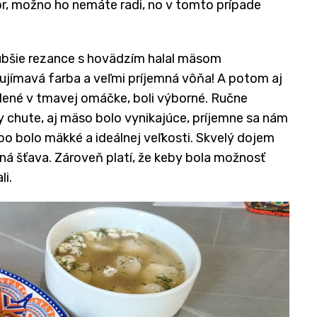
or, možno ho nemáte radi, no v tomto prípade
hrubšie rezance s hovädzím halal mäsom
ujímavá farba a veľmi príjemná vôňa! A potom aj
lené v tmavej omáčke, boli výborné. Ručne
y chute, aj mäso bolo vynikajúce, príjemne sa nám
bo bolo mäkké a ideálnej veľkosti. Skvelý dojem
zná šťava. Zároveň platí, že keby bola možnosť
li.