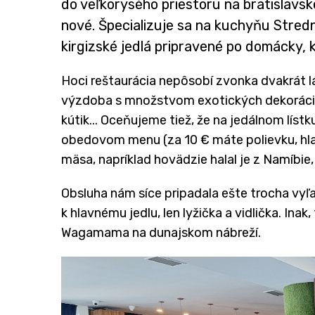
do veľkorysého priestoru na bratislavskej
nové. Špecializuje sa na kuchyňu Stredn
kirgizské jedlá pripravené po domácky, 
Hoci reštaurácia nepôsobí zvonka dvakrát lá
výzdoba s množstvom exotických dekorácií,
kútik... Oceňujeme tiež, že na jedálnom lístku
obedovom menu (za 10 € máte polievku, hlavn
mäsa, napríklad hovädzie halal je z Namíbie,
Obsluha nám síce pripadala ešte trocha vyľa
k hlavnému jedlu, len lyžička a vidlička. Inak
Wagamama na dunajskom nábreží.