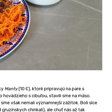
čky
Manty
(10 Є), ktoré pripravujú na pare s
 hovädzieho s cibuľou, stavili sme na mäso.
 sme však nemali významnejší zážitok. Boli síce
 gruzínskych chinkali), ale chuť nás až tak