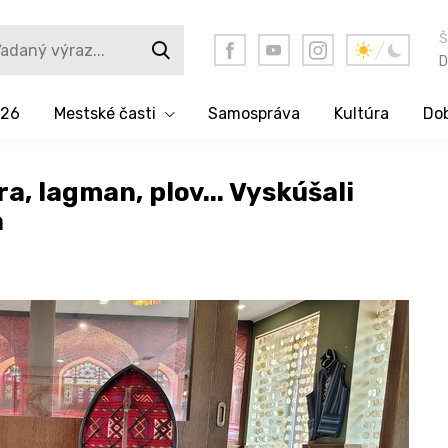
Š
D
026
Mestské časti
Samospráva
Kultúra
Dob
 lagman, plov... Vyskúšali
a