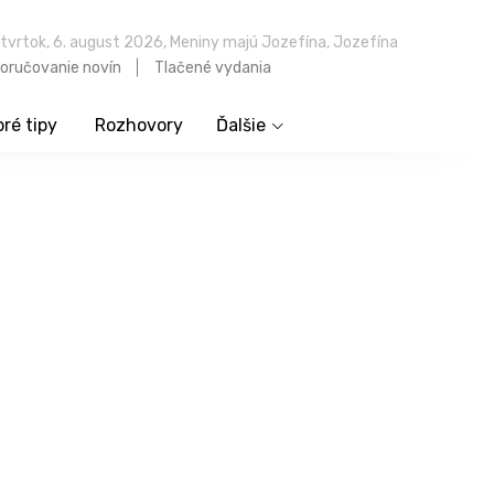
tvrtok, 6. august 2026, Meniny majú Jozefína, Jozefína
oručovanie novín
Tlačené vydania
ré tipy
Rozhovory
Ďalšie