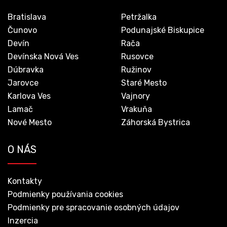
Bratislava
Petržalka
Čunovo
Podunajské Biskupice
Devín
Rača
Devínska Nová Ves
Rusovce
Dúbravka
Ružinov
Jarovce
Staré Mesto
Karlova Ves
Vajnory
Lamač
Vrakuňa
Nové Mesto
Záhorská Bystrica
O NÁS
Kontakty
Podmienky používania cookies
Podmienky pre spracovanie osobných údajov
Inzercia