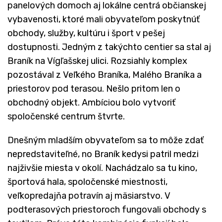
panelových domoch aj lokálne centrá občianskej
vybavenosti, ktoré mali obyvateľom poskytnúť
obchody, služby, kultúru i šport v pešej
dostupnosti. Jedným z takýchto centier sa stal aj
Braník na Vígľašskej ulici. Rozsiahly komplex
pozostával z Veľkého Braníka, Malého Braníka a
priestorov pod terasou. Nešlo pritom len o
obchodný objekt. Ambíciou bolo vytvoriť
spoločenské centrum štvrte.
Dnešným mladším obyvateľom sa to môže zdať
nepredstaviteľné, no Braník kedysi patril medzi
najživšie miesta v okolí. Nachádzalo sa tu kino,
športová hala, spoločenské miestnosti,
veľkopredajňa potravín aj mäsiarstvo. V
podterasových priestoroch fungovali obchody s