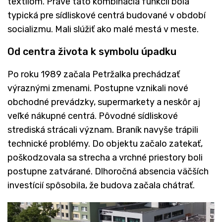
textilom. Práve táto kombinácia funkcií bola
typická pre sídliskové centrá budované v období
socializmu. Mali slúžiť ako malé mestá v meste.
Od centra života k symbolu úpadku
Po roku 1989 začala Petržalka prechádzať
výraznými zmenami. Postupne vznikali nové
obchodné prevádzky, supermarkety a neskôr aj
veľké nákupné centrá. Pôvodné sídliskové
strediská strácali význam. Braník navyše trápili
technické problémy. Do objektu začalo zatekať,
poškodzovala sa strecha a vrchné priestory boli
postupne zatvárané. Dlhoročná absencia väčších
investícií spôsobila, že budova začala chátrať.