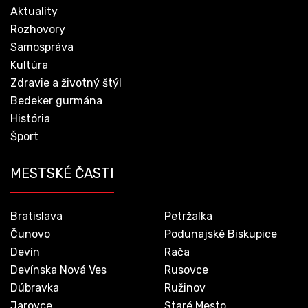
Aktuality
Rozhovory
Samospráva
Kultúra
Zdravie a životný štýl
Bedeker gurmána
História
Šport
MESTSKÉ ČASTI
Bratislava
Petržalka
Čunovo
Podunajské Biskupice
Devín
Rača
Devínska Nová Ves
Rusovce
Dúbravka
Ružinov
Jarovce
Staré Mesto