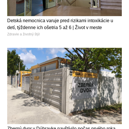
Detská nemocnica varuje pred rizikami intoxikácie u
detí, týždenne ich ošetria 5 až 6 | Život v meste
Zdravie a životný štýl
Zberný dvor v Dúbravke navštívilo počas prvého roka