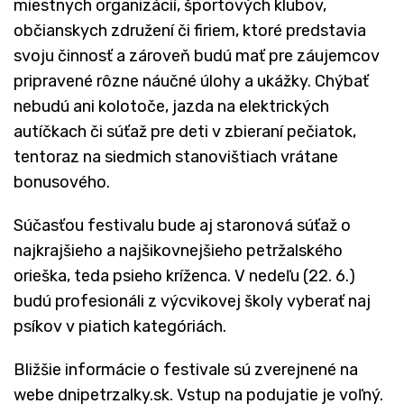
miestnych organizácií, športových klubov,
občianskych združení či firiem, ktoré predstavia
svoju činnosť a zároveň budú mať pre záujemcov
pripravené rôzne náučné úlohy a ukážky. Chýbať
nebudú ani kolotoče, jazda na elektrických
autíčkach či súťaž pre deti v zbieraní pečiatok,
tentoraz na siedmich stanovištiach vrátane
bonusového.
Súčasťou festivalu bude aj staronová súťaž o
najkrajšieho a najšikovnejšieho petržalského
orieška, teda psieho kríženca. V nedeľu (22. 6.)
budú profesionáli z výcvikovej školy vyberať naj
psíkov v piatich kategóriách.
Bližšie informácie o festivale sú zverejnené na
webe dnipetrzalky.sk. Vstup na podujatie je voľný.