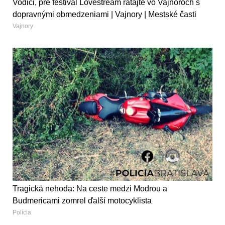
Vodiči, pre festival Lovestream rátajte vo Vajnoroch s
dopravnými obmedzeniami | Vajnory | Mestské časti
Vajnory
Tragickä nehoda: Na ceste medzi Modrou a
Budmericami zomrel ďalší motocyklista
Polícia