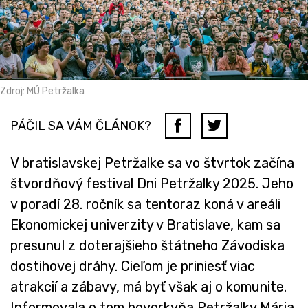
Zdroj: MÚ Petržalka
PÁČIL SA VÁM ČLÁNOK?
V bratislavskej Petržalke sa vo štvrtok začína
štvordňový festival Dni Petržalky 2025. Jeho
v poradí 28. ročník sa tentoraz koná v areáli
Ekonomickej univerzity v Bratislave, kam sa
presunul z doterajšieho štátneho Závodiska
dostihovej dráhy. Cieľom je priniesť viac
atrakcií a zábavy, má byť však aj o komunite.
Informovala o tom hovorkyňa Petržalky Mária