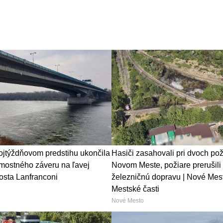
ojtýždňovom predstihu ukončila
Hasiči zasahovali pri dvoch pož
ostného záveru na ľavej
Novom Meste, požiare prerušili
osta Lanfranconi
železničnú dopravu | Nové Mest
Mestské časti
Nové Mesto