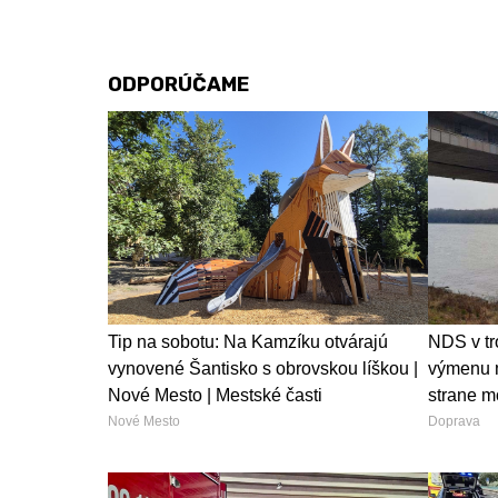
ODPORÚČAME
Tip na sobotu: Na Kamzíku otvárajú
NDS v tr
vynovené Šantisko s obrovskou líškou |
výmenu m
Nové Mesto | Mestské časti
strane m
Nové Mesto
Doprava