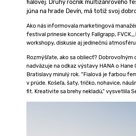
fialovej. Druhý ročník multižánrového fe
júna na hrade Devín, má totiž svoj dob
Ako nás informovala marketingová manažér
festival prinesie koncerty Fallgrapp, FVCK_K
workshopy, diskusie aj jedinečnú atmosféru 
Rozmýšľate, ako sa obliecť? Dobrovoľným d
nadväzuje na odkaz výstavy HANA o Hane G
Bratislavy minulý rok. "Fialová je farbou fem
v prúde. Košeľa, šaty, tričko, nohavice, náuš
fit. Kreativite sa brehy nekladú," vysvetlila 