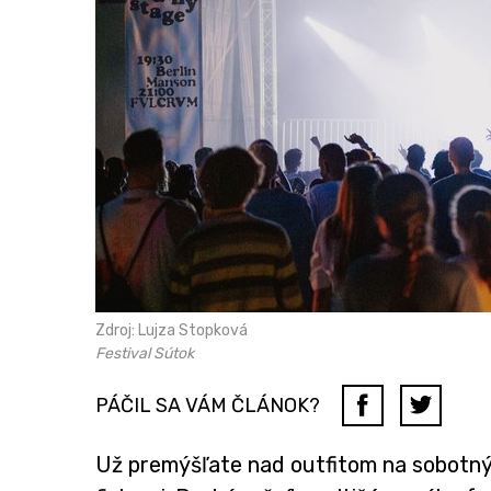
Zdroj: Lujza Stopková
Festival Sútok
PÁČIL SA VÁM ČLÁNOK?
Už premýšľate nad outfitom na sobotný 