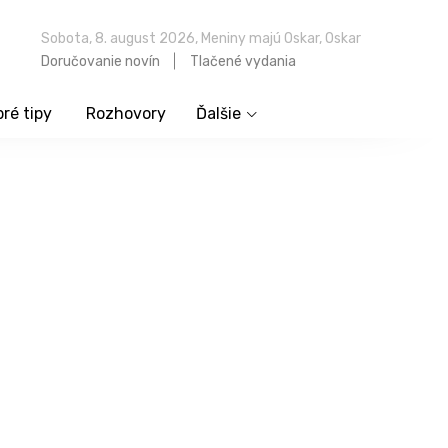
Sobota, 8. august 2026, Meniny majú Oskar, Oskar
Doručovanie novín
Tlačené vydania
ré tipy
Rozhovory
Ďalšie