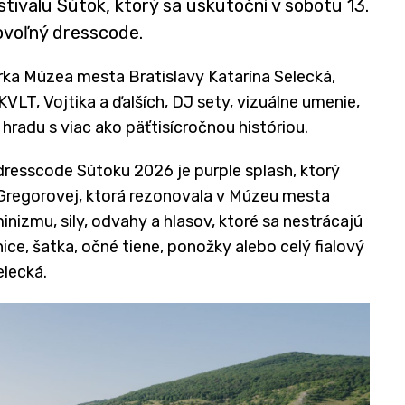
stivalu Sútok, ktorý sa uskutoční v sobotu 13.
rovoľný dresscode.
ka Múzea mesta Bratislavy Katarína Selecká,
VLT, Vojtika a ďalších, DJ sety, vizuálne umenie,
hradu s viac ako päťtisícročnou históriou.
resscode Sútoku 2026 je purple splash, ktorý
regorovej, ktorá rezonovala v Múzeu mesta
inizmu, sily, odvahy a hlasov, ktoré sa nestrácajú
nice, šatka, očné tiene, ponožky alebo celý fialový
Selecká.