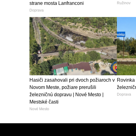
strane mosta Lanfranconi
Ružinov
Doprava
Hasiči zasahovali pri dvoch požiaroch v
Rovinka 
Novom Meste, požiare prerušili
železničn
železničnú dopravu | Nové Mesto |
Doprava
Mestské časti
Nové Mesto