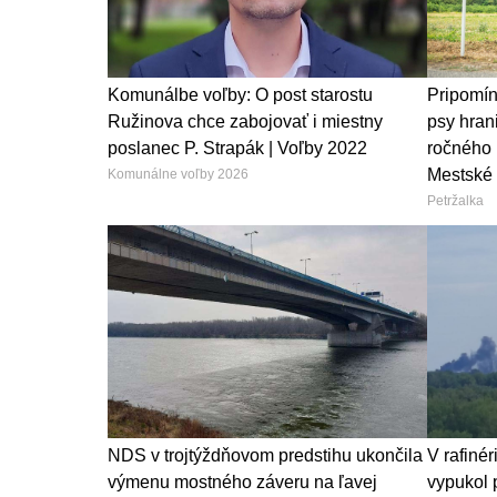
Komunálbe voľby: O post starostu
Pripomín
Ružinova chce zabojovať i miestny
psy hrani
poslanec P. Strapák | Voľby 2022
ročného 
Mestské 
Komunálne voľby 2026
Petržalka
NDS v trojtýždňovom predstihu ukončila
V rafinér
výmenu mostného záveru na ľavej
vypukol p