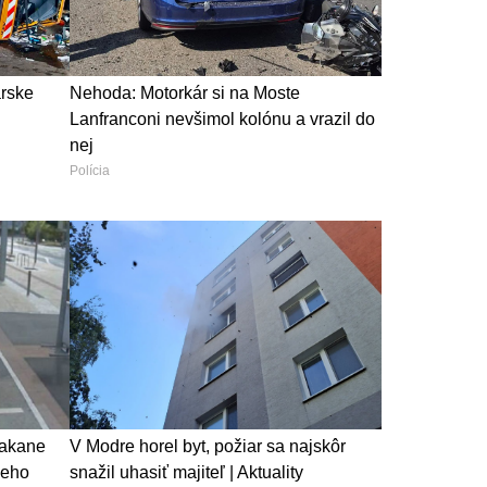
arske
Nehoda: Motorkár si na Moste
Lanfranconi nevšimol kolónu a vrazil do
nej
Polícia
čakane
V Modre horel byt, požiar sa najskôr
 jeho
snažil uhasiť majiteľ | Aktuality