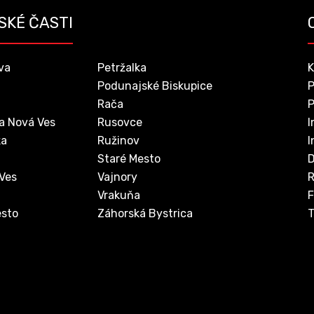
SKÉ ČASTI
va
Petržalka
K
Podunajské Biskupice
P
Rača
P
a Nová Ves
Rusovce
I
ka
Ružinov
I
Staré Mesto
D
 Ves
Vajnory
Vrakuňa
F
sto
Záhorská Bystrica
T