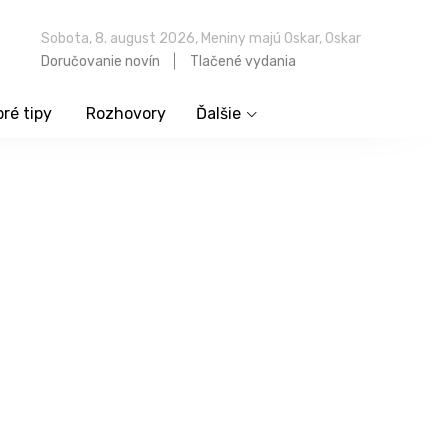
Sobota, 8. august 2026, Meniny majú Oskar, Oskar
Doručovanie novín
Tlačené vydania
ré tipy
Rozhovory
Ďalšie