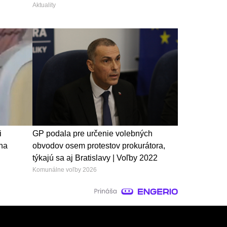
Aktuality
i
GP podala pre určenie volebných
 na
obvodov osem protestov prokurátora,
týkajú sa aj Bratislavy | Voľby 2022
Komunálne voľby 2026