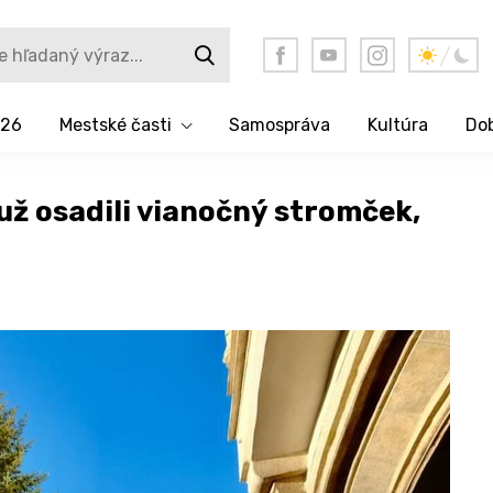
026
Mestské časti
Samospráva
Kultúra
Dob
ž osadili vianočný stromček,