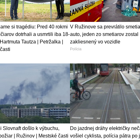
ame si tragédiu: Pred 40 rokmi
V Ružinove sa prevrátilo smeti
čiarov dotrhali a usmrtili iba 18-
auto, jeden zo smetiarov zostal
Hartmuta Tautza | Petržalka |
zakliesnený vo vozidle
časti
Polícia
ii Slovnaft došlo k výbuchu,
Do jazdnej dráhy električky ne
ožiar | Ružinov | Mestské časti
vošiel cyklista, polícia pátra po