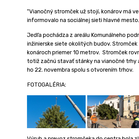
"Vianočný stromček už stojí, konárov má veľa 
informovalo na sociálnej sieti hlavné mesto
Jedľa pochádza z areálu Komunálneho podnik
inžinierske siete okolitých budov. Stromček
konároch priemer 10 metrov. Stromček rovna
totiž začnú stavať stánky na vianočné trhy
ho 22. novembra spolu s otvorením trhov.
FOTOGALÉRIA:
Výrub a prevoz stromčeka do centra bola zlo