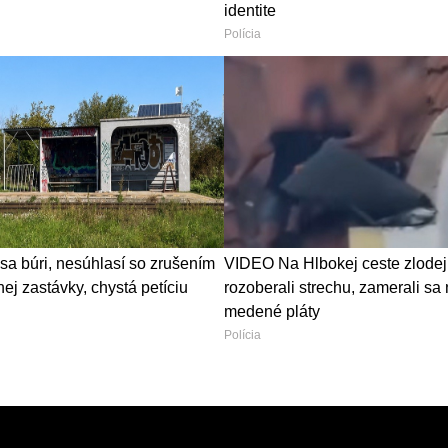
identite
Polícia
sa búri, nesúhlasí so zrušením
VIDEO Na Hlbokej ceste zlodej
ej zastávky, chystá petíciu
rozoberali strechu, zamerali sa
medené pláty
Polícia