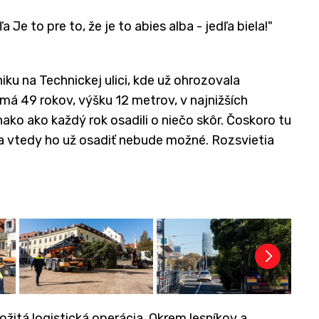
Je to pre to, že je to abies alba - jedľa biela!"
.
u na Technickej ulici, kde už ohrozovala
 má 49 rokov, výšku 12 metrov, v najnižších
ko ako každý rok osadili o niečo skôr. Čoskoro tu
 a vtedy ho už osadiť nebude možné. Rozsvietia
žitá logistická operácia. Okrem lesníkov a