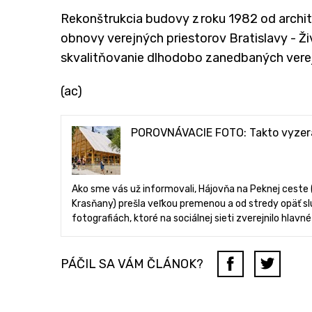
Rekonštrukcia budovy z roku 1982 od archi
obnovy verejných priestorov Bratislavy - Ži
skvalitňovanie dlhodobo zanedbaných verejn
(ac)
POROVNÁVACIE FOTO: Takto vyzera
Ako sme vás už informovali, Hájovňa na Peknej ceste
Krasňany) prešla veľkou premenou a od stredy opäť slúž
fotografiách, ktoré na sociálnej sieti zverejnilo hlavn
PÁČIL SA VÁM ČLÁNOK?