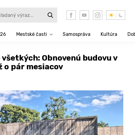
026
Mestské časti
Samospráva
Kultúra
Dob
e všetkých: Obnovenú budovu v
ž o pár mesiacov