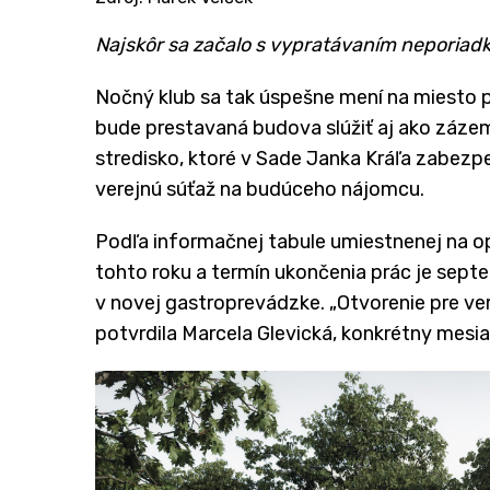
Najskôr sa začalo s vypratávaním neporiadk
Nočný klub sa tak úspešne mení na miesto p
bude prestavaná budova slúžiť aj ako zázem
stredisko, ktoré v Sade Janka Kráľa zabezp
verejnú súťaž na budúceho nájomcu.
Podľa informačnej tabule umiestnenej na opl
tohto roku a termín ukončenia prác je septe
v novej gastroprevádzke. „Otvorenie pre ve
potvrdila Marcela Glevická, konkrétny mesia