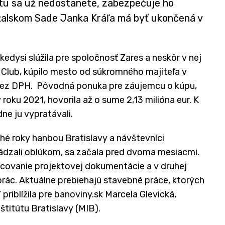
ektu sa už nedostanete, zabezpečuje ho
ržalskom Sade Janka Kráľa má byť ukončená v
edysi slúžila pre spoločnosť Zares a neskôr v nej
a Club, kúpilo mesto od súkromného majiteľa v
 bez DPH. Pôvodná ponuka pre záujemcu o kúpu,
 roku 2021, hovorila až o sume 2,13 milióna eur. K
ne ju vypratávali.
hé roky hanbou Bratislavy a návštevníci
hádzali oblúkom, sa začala pred dvoma mesiacmi.
racovanie projektovej dokumentácie a v druhej
prác. Aktuálne prebiehajú stavebné práce, ktorých
priblížila pre banoviny.sk Marcela Glevická,
titútu Bratislavy (MIB).