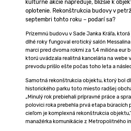
kultúrne akcie napreduje, bližšie k obj
oplotenie. Rekonštrukcia budovy v pet
septembri tohto roku – podarí sa?
Prízemnú budovu v Sade Janka Kráľa, ktorá k
dlhé roky fungoval erotický salón Messalin
marci pred dvoma rokmi za 1,4 milióna eur
ktorú uvádzala realitná kancelária na webe v
prevodu prišlo ešte počas toho leta a násled
Samotná rekonštrukcia objektu, ktorý bol dl
historického parku toto miesto radšej obc
„Minulý rok prebiehali prípravné práce a sp
polovici roka prebehla prvá etapa búracích 
cieľom je komplexná rekonštrukcia objektu,“ 
manažérka komunikácie z Metropolitného inš