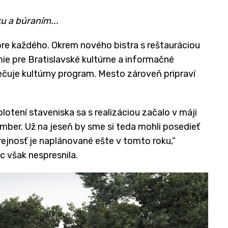
u a búraním...
re každého. Okrem nového bistra s reštauráciou
ie pre Bratislavské kultúrne a informačné
ečuje kultúrny program. Mesto zároveň pripraví
otení staveniska sa s realizáciou začalo v máji
mber. Už na jeseň by sme si teda mohli posedieť
rejnosť je naplánované ešte v tomto roku,“
c však nespresnila.