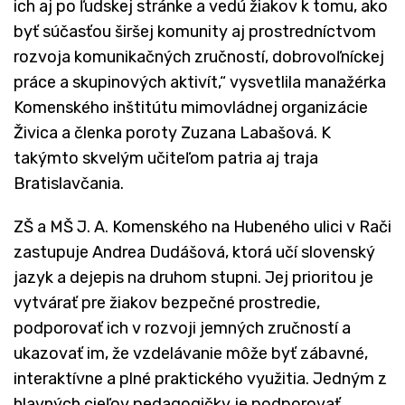
ich aj po ľudskej stránke a vedú žiakov k tomu, ako
byť súčasťou širšej komunity aj prostredníctvom
rozvoja komunikačných zručností, dobrovoľníckej
práce a skupinových aktivít,“ vysvetlila manažérka
Komenského inštitútu mimovládnej organizácie
Živica a členka poroty Zuzana Labašová. K
takýmto skvelým učiteľom patria aj traja
Bratislavčania.
ZŠ a MŠ J. A. Komenského na Hubeného ulici v Rači
zastupuje Andrea Dudášová, ktorá učí slovenský
jazyk a dejepis na druhom stupni. Jej prioritou je
vytvárať pre žiakov bezpečné prostredie,
podporovať ich v rozvoji jemných zručností a
ukazovať im, že vzdelávanie môže byť zábavné,
interaktívne a plné praktického využitia. Jedným z
hlavných cieľov pedagogičky je podporovať