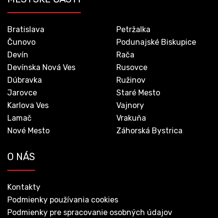
Bratislava
Petržalka
Čunovo
Podunajské Biskupice
Devín
Rača
Devínska Nová Ves
Rusovce
Dúbravka
Ružinov
Jarovce
Staré Mesto
Karlova Ves
Vajnory
Lamač
Vrakuňa
Nové Mesto
Záhorská Bystrica
O NÁS
Kontakty
Podmienky používania cookies
Podmienky pre spracovanie osobných údajov