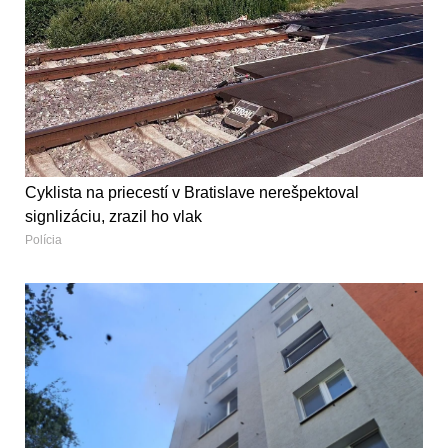
Cyklista na priecestí v Bratislave nerešpektoval
signlizáciu, zrazil ho vlak
Polícia