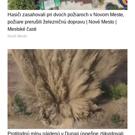
Hasiči zasahovali pri dvoch požiaroch v Novom Meste,
požiare prerušili železničnú dopravu | Nové Mesto |
Mestské časti
Nové Mesto
Protilodnú mínu nájdenú v Dunaji úspešne zlikvidovali