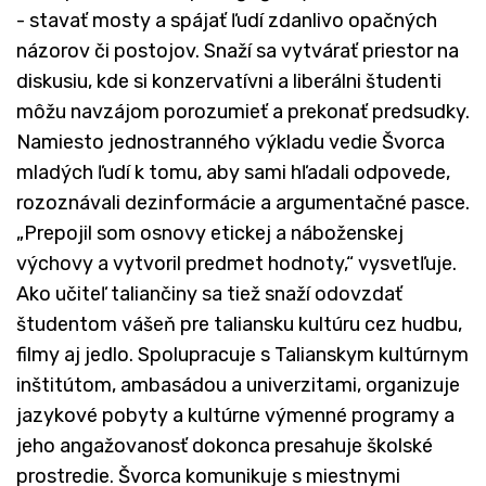
- stavať mosty a spájať ľudí zdanlivo opačných
názorov či postojov. Snaží sa vytvárať priestor na
diskusiu, kde si konzervatívni a liberálni študenti
môžu navzájom porozumieť a prekonať predsudky.
Namiesto jednostranného výkladu vedie Švorca
mladých ľudí k tomu, aby sami hľadali odpovede,
rozoznávali dezinformácie a argumentačné pasce.
„Prepojil som osnovy etickej a náboženskej
výchovy a vytvoril predmet hodnoty,“ vysvetľuje.
Ako učiteľ taliančiny sa tiež snaží odovzdať
študentom vášeň pre taliansku kultúru cez hudbu,
filmy aj jedlo. Spolupracuje s Talianskym kultúrnym
inštitútom, ambasádou a univerzitami, organizuje
jazykové pobyty a kultúrne výmenné programy a
jeho angažovanosť dokonca presahuje školské
prostredie. Švorca komunikuje s miestnymi