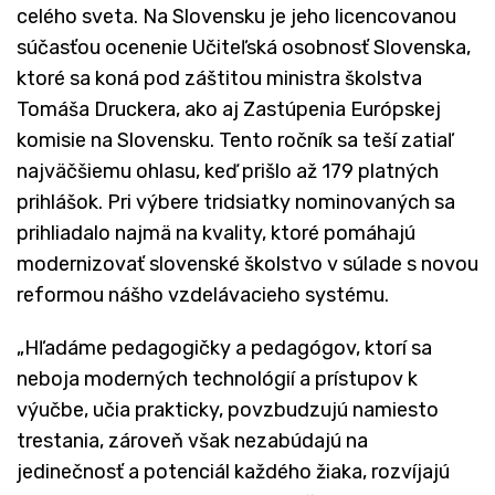
celého sveta. Na Slovensku je jeho licencovanou
súčasťou ocenenie Učiteľská osobnosť Slovenska,
ktoré sa koná pod záštitou ministra školstva
Tomáša Druckera, ako aj Zastúpenia Európskej
komisie na Slovensku. Tento ročník sa teší zatiaľ
najväčšiemu ohlasu, keď prišlo až 179 platných
prihlášok. Pri výbere tridsiatky nominovaných sa
prihliadalo najmä na kvality, ktoré pomáhajú
modernizovať slovenské školstvo v súlade s novou
reformou nášho vzdelávacieho systému.
„Hľadáme pedagogičky a pedagógov, ktorí sa
neboja moderných technológií a prístupov k
výučbe, učia prakticky, povzbudzujú namiesto
trestania, zároveň však nezabúdajú na
jedinečnosť a potenciál každého žiaka, rozvíjajú