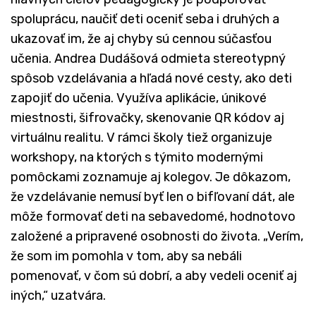
spoluprácu, naučiť deti oceniť seba i druhých a
ukazovať im, že aj chyby sú cennou súčasťou
učenia. Andrea Dudášová odmieta stereotypný
spôsob vzdelávania a hľadá nové cesty, ako deti
zapojiť do učenia. Využíva aplikácie, únikové
miestnosti, šifrovačky, skenovanie QR kódov aj
virtuálnu realitu. V rámci školy tiež organizuje
workshopy, na ktorých s týmito modernými
pomôckami zoznamuje aj kolegov. Je dôkazom,
že vzdelávanie nemusí byť len o bifľovaní dát, ale
môže formovať deti na sebavedomé, hodnotovo
založené a pripravené osobnosti do života. „Verím,
že som im pomohla v tom, aby sa nebáli
pomenovať, v čom sú dobrí, a aby vedeli oceniť aj
iných,“ uzatvára.