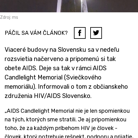
Zdroj: ms
PÁČIL SA VÁM ČLÁNOK?
Viaceré budovy na Slovensku sa v nedeľu
rozsvietia načerveno a pripomenú si tak
obete AIDS. Deje sa tak v rámci AIDS
Candlelight Memorial (Sviečkového
memoriálu). Informovali o tom z občianskeho
združenia HIV/AIDS Slovensko.
„AIDS Candlelight Memorial nie je len spomienkou
na tých, ktorých sme stratili. Je aj pripomienkou
toho, že za každým príbehom HIV je človek -
človek, ktorý potrebuje rešpekt, podporu a prijatie,