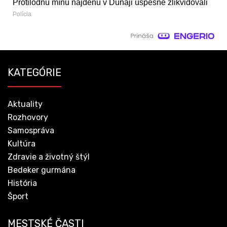
Protilodnú mínu nájdenú v Dunaji úspešne zlikvidovali
Polícia
KATEGÓRIE
Aktuality
Rozhovory
Samospráva
Kultúra
Zdravie a životný štýl
Bedeker gurmána
História
Šport
MESTSKÉ ČASTI