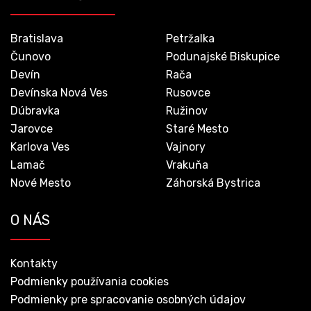
Bratislava
Petržalka
Čunovo
Podunajské Biskupice
Devín
Rača
Devínska Nová Ves
Rusovce
Dúbravka
Ružinov
Jarovce
Staré Mesto
Karlova Ves
Vajnory
Lamač
Vrakuňa
Nové Mesto
Záhorská Bystrica
O NÁS
Kontakty
Podmienky používania cookies
Podmienky pre spracovanie osobných údajov