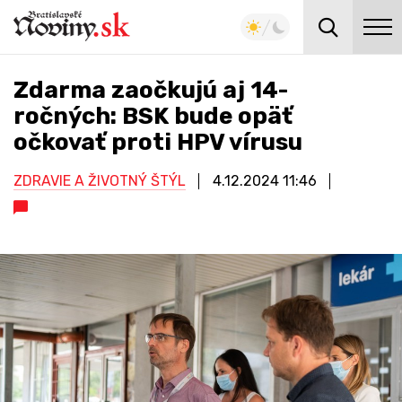
Zdarma zaočkujú aj 14-
ročných: BSK bude opäť
očkovať proti HPV vírusu
ZDRAVIE A ŽIVOTNÝ ŠTÝL
4.12.2024
11:46