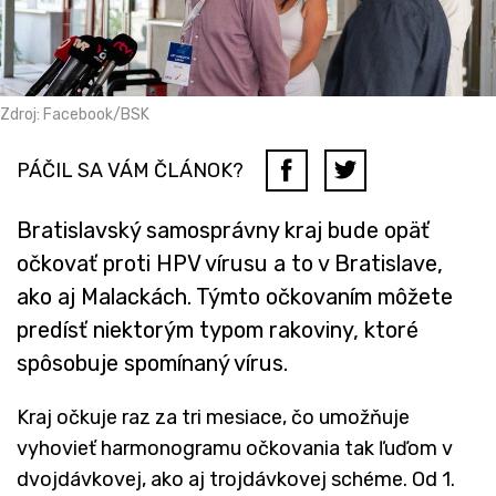
Zdroj: Facebook/BSK
PÁČIL SA VÁM ČLÁNOK?
Bratislavský samosprávny kraj bude opäť
očkovať proti HPV vírusu a to v Bratislave,
ako aj Malackách. Týmto očkovaním môžete
predísť niektorým typom rakoviny, ktoré
spôsobuje spomínaný vírus.
Kraj očkuje raz za tri mesiace, čo umožňuje
vyhovieť harmonogramu očkovania tak ľuďom v
dvojdávkovej, ako aj trojdávkovej schéme. Od 1.