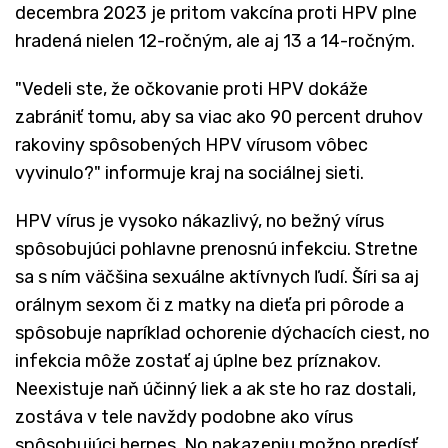
decembra 2023 je pritom vakcína proti HPV plne
hradená nielen 12-ročným, ale aj 13 a 14-ročným.
"Vedeli ste, že očkovanie proti HPV dokáže
zabrániť tomu, aby sa viac ako 90 percent druhov
rakoviny spôsobených HPV vírusom vôbec
vyvinulo?" informuje kraj na sociálnej sieti.
HPV vírus je vysoko nákazlivý, no bežný vírus
spôsobujúci pohlavne prenosnú infekciu. Stretne
sa s ním väčšina sexuálne aktívnych ľudí. Šíri sa aj
orálnym sexom či z matky na dieťa pri pôrode a
spôsobuje napríklad ochorenie dýchacích ciest, no
infekcia môže zostať aj úplne bez príznakov.
Neexistuje naň účinný liek a ak ste ho raz dostali,
zostáva v tele navždy podobne ako vírus
spôsobujúci herpes. No nakazeniu možno predísť