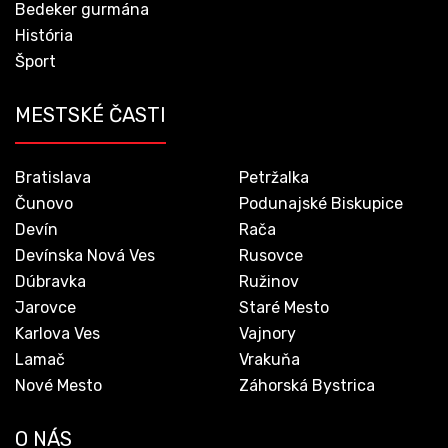
Bedeker gurmána
História
Šport
MESTSKÉ ČASTI
Bratislava
Petržalka
Čunovo
Podunajské Biskupice
Devín
Rača
Devínska Nová Ves
Rusovce
Dúbravka
Ružinov
Jarovce
Staré Mesto
Karlova Ves
Vajnory
Lamač
Vrakuňa
Nové Mesto
Záhorská Bystrica
O NÁS