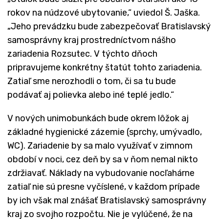
rokov na núdzové ubytovanie,“ uviedol Š. Jaška.
„Jeho prevádzku bude zabezpečovať Bratislavský
samosprávny kraj prostredníctvom nášho
zariadenia Rozsutec. V týchto dňoch
pripravujeme konkrétny štatút tohto zariadenia.
Zatiaľ sme nerozhodli o tom, či sa tu bude
podávať aj polievka alebo iné teplé jedlo.“
V nových unimobunkách bude okrem lôžok aj
základné hygienické zázemie (sprchy, umývadlo,
WC). Zariadenie by sa malo využívať v zimnom
období v noci, cez deň by sa v ňom nemal nikto
zdržiavať. Náklady na vybudovanie nocľahárne
zatiaľ nie sú presne vyčíslené, v každom prípade
by ich však mal znášať Bratislavský samosprávny
kraj zo svojho rozpočtu. Nie je vylúčené, že na