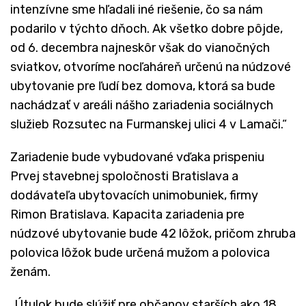
intenzívne sme hľadali iné riešenie, čo sa nám
podarilo v týchto dňoch. Ak všetko dobre pôjde,
od 6. decembra najneskôr však do vianočných
sviatkov, otvoríme nocľaháreň určenú na núdzové
ubytovanie pre ľudí bez domova, ktorá sa bude
nachádzať v areáli nášho zariadenia sociálnych
služieb Rozsutec na Furmanskej ulici 4 v Lamači.“
Zariadenie bude vybudované vďaka prispeniu
Prvej stavebnej spoločnosti Bratislava a
dodávateľa ubytovacích unimobuniek, firmy
Rimon Bratislava. Kapacita zariadenia pre
núdzové ubytovanie bude 42 lôžok, pričom zhruba
polovica lôžok bude určená mužom a polovica
ženám.
„Útulok bude slúžiť pre občanov starších ako 18