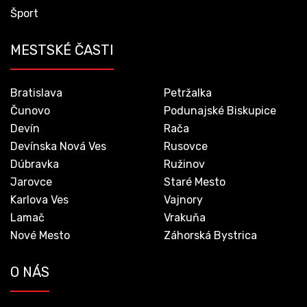
Šport
MESTSKÉ ČASTI
Bratislava
Petržalka
Čunovo
Podunajské Biskupice
Devín
Rača
Devínska Nová Ves
Rusovce
Dúbravka
Ružinov
Jarovce
Staré Mesto
Karlova Ves
Vajnory
Lamač
Vrakuňa
Nové Mesto
Záhorská Bystrica
O NÁS