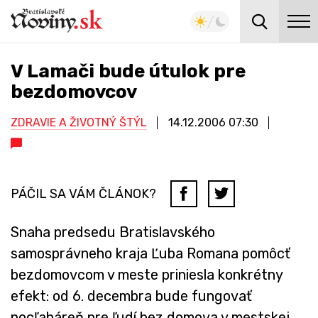
V Lamači bude útulok pre
bezdomovcov
ZDRAVIE A ŽIVOTNÝ ŠTÝL
14.12.2006
07:30
PÁČIL SA VÁM ČLÁNOK?
Snaha predsedu Bratislavského
samosprávneho kraja Ľuba Romana pomôcť
bezdomovcom v meste priniesla konkrétny
efekt: od 6. decembra bude fungovať
nocľaháreň pre ľudí bez domova v mestskej