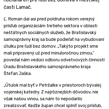
časti Lamač.
Ľ. Roman dal asi pred poldruha rokom verejný
prísľub organizáciám tretieho sektora v oblasti
neštátnych sociálnych služieb, že Bratislavský
samosprávny kraj sa bude podieľať na vybudovaní
útulku pre ľudí bez domov. „Takýto projekt sme
mali pripravený už pred minuloročnou zimou,“
povedal nám vedúci odboru odvetvových činností
Úradu Bratislavského samosprávneho kraja
Štefan Jaška.
„Útulok mal byť v Petržalke v priestoroch bývalej
vojenskej katedry. Z najrôznejších dôvodov, nie
však našou vinou, sa nám to nepodarilo
zrealizovať. Keďže župan chcel splniť svoj prísľub,