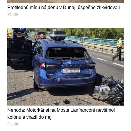
Protilodnú mínu nájdenú v Dunaji úspešne zlikvidovali
Polícia
Nehoda: Motorkár si na Moste Lanfranconi nevšimol
kolónu a vrazil do nej
Polícia