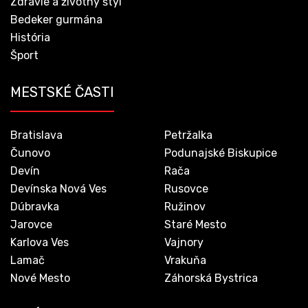
Zdravie a životný štýl
Bedeker gurmána
História
Šport
MESTSKÉ ČASTI
Bratislava
Petržalka
Čunovo
Podunajské Biskupice
Devín
Rača
Devínska Nová Ves
Rusovce
Dúbravka
Ružinov
Jarovce
Staré Mesto
Karlova Ves
Vajnory
Lamač
Vrakuňa
Nové Mesto
Záhorská Bystrica