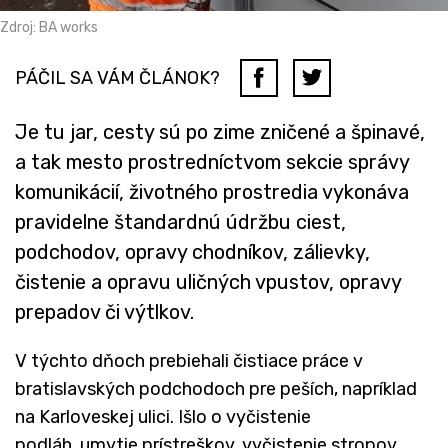
Zdroj: BA works
PÁČIL SA VÁM ČLÁNOK?
Je tu jar, cesty sú po zime zničené a špinavé,
a tak mesto prostredníctvom sekcie správy
komunikácií, životného prostredia vykonáva
pravidelne štandardnú údržbu ciest,
podchodov, opravy chodníkov, zálievky,
čistenie a opravu uličných vpustov, opravy
prepadov či výtlkov.
V týchto dňoch prebiehali čistiace práce v
bratislavských podchodoch pre peších, napríklad
na Karloveskej ulici. Išlo o vyčistenie
podláh, umytie prístreškov, vyčistenie stropov,