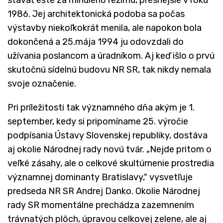
1986. Jej architektonická podoba sa počas
výstavby niekoľkokrát menila, ale napokon bola
dokončená a 25.mája 1994 ju odovzdali do
užívania poslancom a úradníkom. Aj keď išlo o prvú
skutočnú sídelnú budovu NR SR, tak nikdy nemala
svoje označenie.
Pri príležitosti tak významného dňa akým je 1.
september, kedy si pripomíname 25. výročie
podpísania Ústavy Slovenskej republiky, dostáva
aj okolie Národnej rady novú tvár. „Nejde pritom o
veľké zásahy, ale o celkové skultúrnenie prostredia
významnej dominanty Bratislavy," vysvetľuje
predseda NR SR Andrej Danko. Okolie Národnej
rady SR momentálne prechádza zazemnením
trávnatých plôch, úpravou celkovej zelene, ale aj