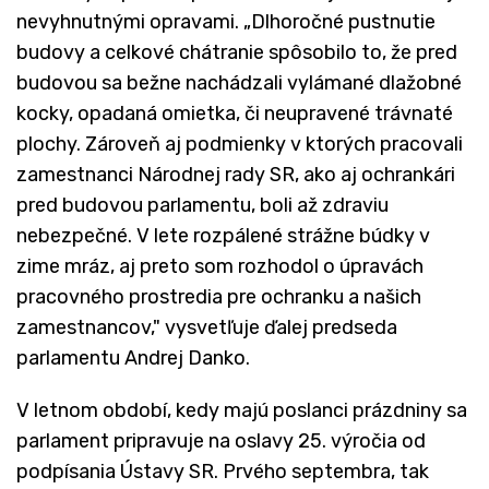
nevyhnutnými opravami. „Dlhoročné pustnutie
budovy a celkové chátranie spôsobilo to, že pred
budovou sa bežne nachádzali vylámané dlažobné
kocky, opadaná omietka, či neupravené trávnaté
plochy. Zároveň aj podmienky v ktorých pracovali
zamestnanci Národnej rady SR, ako aj ochrankári
pred budovou parlamentu, boli až zdraviu
nebezpečné. V lete rozpálené strážne búdky v
zime mráz, aj preto som rozhodol o úpravách
pracovného prostredia pre ochranku a našich
zamestnancov," vysvetľuje ďalej predseda
parlamentu Andrej Danko.
V letnom období, kedy majú poslanci prázdniny sa
parlament pripravuje na oslavy 25. výročia od
podpísania Ústavy SR. Prvého septembra, tak