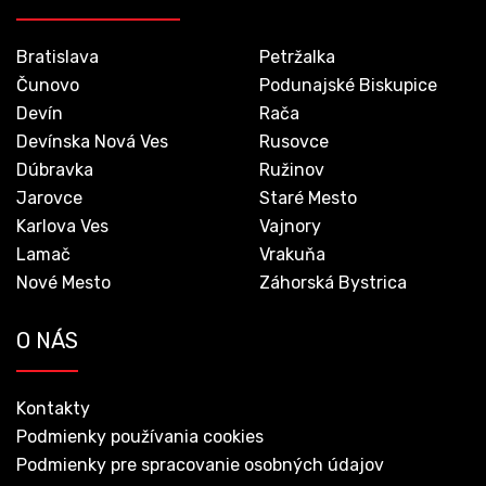
Bratislava
Petržalka
Čunovo
Podunajské Biskupice
Devín
Rača
Devínska Nová Ves
Rusovce
Dúbravka
Ružinov
Jarovce
Staré Mesto
Karlova Ves
Vajnory
Lamač
Vrakuňa
Nové Mesto
Záhorská Bystrica
O NÁS
Kontakty
Podmienky používania cookies
Podmienky pre spracovanie osobných údajov