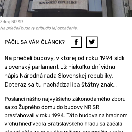
Zdroj: NR SR
Na priečelí budovy pribudlo jej označenie.
PÁČIL SA VÁM ČLÁNOK?
Na priečelí budovy, v ktorej od roku 1994 sídli
slovenský parlament už niekoľko dní vidno
nápis Národná rada Slovenskej republiky.
Doteraz sa tu nachádzal iba štátny znak...
Poslanci nášho najvyššieho zákonodarného zboru
sa zo Župného domu do budovy NR SR
presťahovali v roku 1994. Táto budova na hradnom
vrchu hneď vedľa Bratislavského hradu sa začala
stavať ešte za minulého režimu, presnejšie v roku