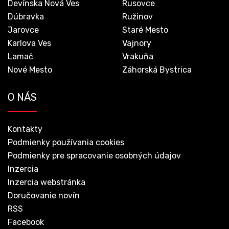
Devínska Nová Ves
Rusovce
Dúbravka
Ružinov
Jarovce
Staré Mesto
Karlova Ves
Vajnory
Lamač
Vrakuňa
Nové Mesto
Záhorská Bystrica
O NÁS
Kontakty
Podmienky používania cookies
Podmienky pre spracovanie osobných údajov
Inzercia
Inzercia webstránka
Doručovanie novín
RSS
Facebook