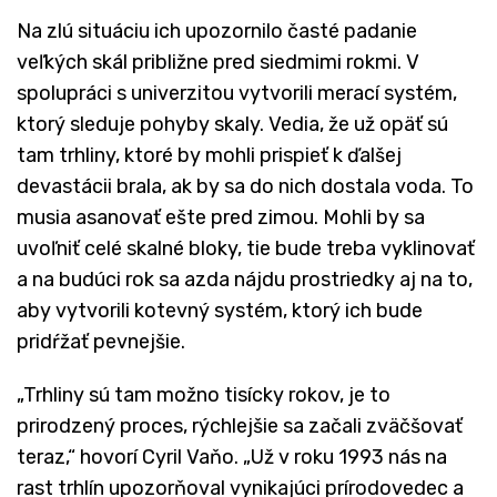
Na zlú situáciu ich upozornilo časté padanie
veľkých skál približne pred siedmimi rokmi. V
spolupráci s univerzitou vytvorili merací systém,
ktorý sleduje pohyby skaly. Vedia, že už opäť sú
tam trhliny, ktoré by mohli prispieť k ďalšej
devastácii brala, ak by sa do nich dostala voda. To
musia asanovať ešte pred zimou. Mohli by sa
uvoľniť celé skalné bloky, tie bude treba vyklinovať
a na budúci rok sa azda nájdu prostriedky aj na to,
aby vytvorili kotevný systém, ktorý ich bude
pridŕžať pevnejšie.
„Trhliny sú tam možno tisícky rokov, je to
prirodzený proces, rýchlejšie sa začali zväčšovať
teraz,“ hovorí Cyril Vaňo. „Už v roku 1993 nás na
rast trhlín upozorňoval vynikajúci prírodovedec a