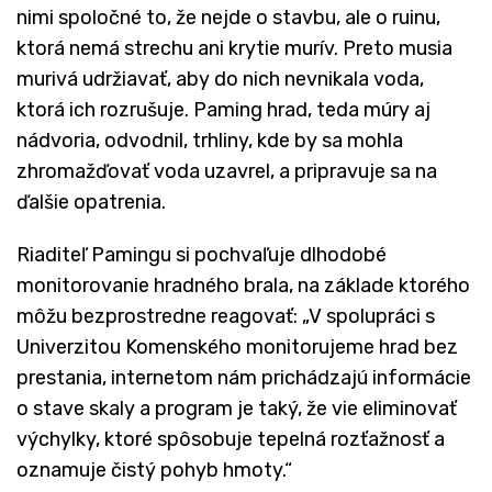
nimi spoločné to, že nejde o stavbu, ale o ruinu,
ktorá nemá strechu ani krytie murív. Preto musia
murivá udržiavať, aby do nich nevnikala voda,
ktorá ich rozrušuje. Paming hrad, teda múry aj
nádvoria, odvodnil, trhliny, kde by sa mohla
zhromažďovať voda uzavrel, a pripravuje sa na
ďalšie opatrenia.
Riaditeľ Pamingu si pochvaľuje dlhodobé
monitorovanie hradného brala, na základe ktorého
môžu bezprostredne reagovať: „V spolupráci s
Univerzitou Komenského monitorujeme hrad bez
prestania, internetom nám prichádzajú informácie
o stave skaly a program je taký, že vie eliminovať
výchylky, ktoré spôsobuje tepelná rozťažnosť a
oznamuje čistý pohyb hmoty.“