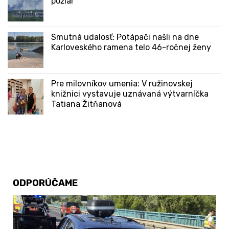
požiar
Smutná udalosť: Potápači našli na dne
Karloveského ramena telo 46-ročnej ženy
Pre milovníkov umenia: V ružinovskej
knižnici vystavuje uznávaná výtvarníčka
Tatiana Žitňanová
ODPORÚČAME