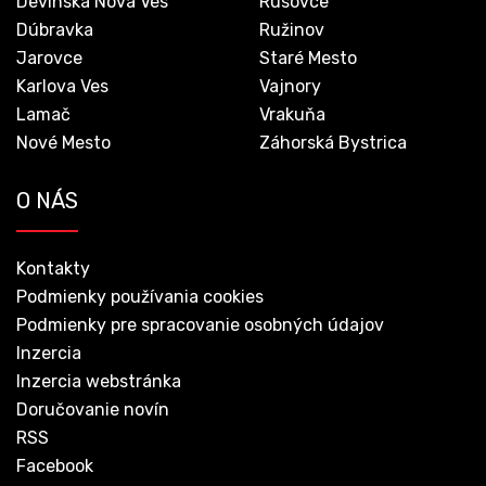
Devínska Nová Ves
Rusovce
Dúbravka
Ružinov
Jarovce
Staré Mesto
Karlova Ves
Vajnory
Lamač
Vrakuňa
Nové Mesto
Záhorská Bystrica
O NÁS
Kontakty
Podmienky používania cookies
Podmienky pre spracovanie osobných údajov
Inzercia
Inzercia webstránka
Doručovanie novín
RSS
Facebook