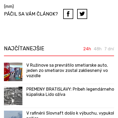
(mm)
PÁČIL SA VÁM ČLÁNOK?
NAJČÍTANEJŠIE
24h
48h
7 dní
V Ružinove sa prevrátilo smetiarske auto,
jeden zo smetiarov zostal zakliesnený vo
vozidle
PREMENY BRATISLAVY: Príbeh legendárneho
kúpaliska Lido ožíva
V rafinérii Slovnaft došlo k výbuchu, vypukol