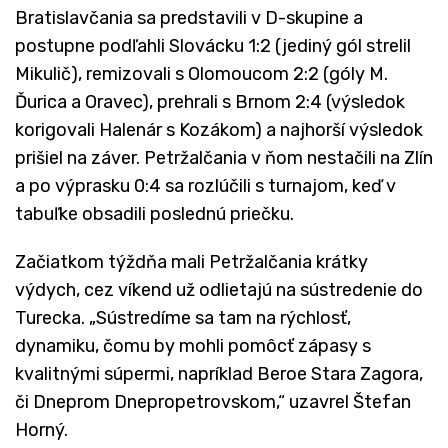
Bratislavčania sa predstavili v D-skupine a
postupne podľahli Slovácku 1:2 (jediný gól strelil
Mikulič), remizovali s Olomoucom 2:2 (góly M.
Ďurica a Oravec), prehrali s Brnom 2:4 (výsledok
korigovali Halenár s Kozákom) a najhorší výsledok
prišiel na záver. Petržalčania v ňom nestačili na Zlín
a po výprasku 0:4 sa rozlúčili s turnajom, keď v
tabuľke obsadili poslednú priečku.
Začiatkom týždňa mali Petržalčania krátky
výdych, cez víkend už odlietajú na sústredenie do
Turecka. „Sústredíme sa tam na rýchlosť,
dynamiku, čomu by mohli pomôcť zápasy s
kvalitnými súpermi, napríklad Beroe Stara Zagora,
či Dneprom Dnepropetrovskom,“ uzavrel Štefan
Horný.