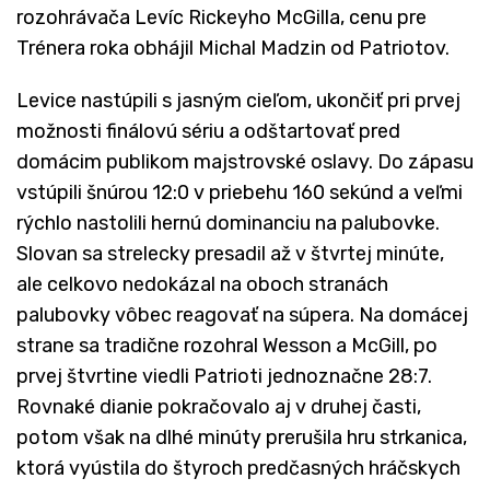
rozohrávača Levíc Rickeyho McGilla, cenu pre
Trénera roka obhájil Michal Madzin od Patriotov.
Levice nastúpili s jasným cieľom, ukončiť pri prvej
možnosti finálovú sériu a odštartovať pred
domácim publikom majstrovské oslavy. Do zápasu
vstúpili šnúrou 12:0 v priebehu 160 sekúnd a veľmi
rýchlo nastolili hernú dominanciu na palubovke.
Slovan sa strelecky presadil až v štvrtej minúte,
ale celkovo nedokázal na oboch stranách
palubovky vôbec reagovať na súpera. Na domácej
strane sa tradične rozohral Wesson a McGill, po
prvej štvrtine viedli Patrioti jednoznačne 28:7.
Rovnaké dianie pokračovalo aj v druhej časti,
potom však na dlhé minúty prerušila hru strkanica,
ktorá vyústila do štyroch predčasných hráčskych