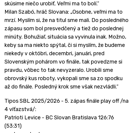
skúsime niečo urobiť. Veľmi ma to bolí.“
Milan Szabó, hráč Slovana: „Osobne, veľmi ma to
mrzí. Myslím si, že na titul sme mali. Do posledného
zápasu som bol presvedčený a tiež do poslednej
minúty. Bohužiaľ, situácia sa vyvinula inak. Možno,
keby sa ma niekto spýtal, či si myslím, že budeme
niekedy v októbri, decembri, januári, pred
Slovenským pohárom vo finále, tak povedzme si
pravdu, vôbec to tak nevyzeralo. Urobili sme
obrovský kus roboty, vykopali sme sa zo spodku
až do finále. Posledný krok sme však nezvládli.“
Tipos SBL 2025/2026 - 5. zápas finále play off /na
4 víťazstvá/:
Patrioti Levice - BC Slovan Bratislava 126:76
(53:31)