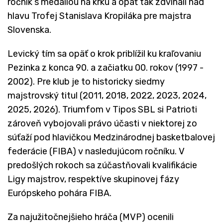
ročník s medailou na krku a opäť tak zdvíhali nad
hlavu Trofej Stanislava Kropiláka pre majstra
Slovenska.
Levický tím sa opäť o krok priblížil ku kraľovaniu
Pezinka z konca 90. a začiatku 00. rokov (1997 -
2002). Pre klub je to historicky siedmy
majstrovský titul (2011, 2018, 2022, 2023, 2024,
2025, 2026). Triumfom v Tipos SBL si Patrioti
zároveň vybojovali právo účasti v niektorej zo
súťaží pod hlavičkou Medzinárodnej basketbalovej
federácie (FIBA) v nasledujúcom ročníku. V
predošlých rokoch sa zúčastňovali kvalifikácie
Ligy majstrov, respektíve skupinovej fázy
Európskeho pohára FIBA.
Za najužitočnejšieho hráča (MVP) ocenili