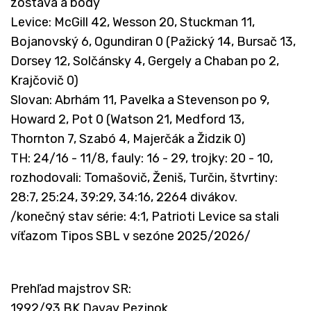
zostava a body
Levice: McGill 42, Wesson 20, Stuckman 11,
Bojanovský 6, Ogundiran 0 (Pažický 14, Bursač 13,
Dorsey 12, Solčánsky 4, Gergely a Chaban po 2,
Krajčovič 0)
Slovan: Abrhám 11, Pavelka a Stevenson po 9,
Howard 2, Pot 0 (Watson 21, Medford 13,
Thornton 7, Szabó 4, Majerčák a Židzik 0)
TH: 24/16 - 11/8, fauly: 16 - 29, trojky: 20 - 10,
rozhodovali: Tomašovič, Ženiš, Turčin, štvrtiny:
28:7, 25:24, 39:29, 34:16, 2264 divákov.
/konečný stav série: 4:1, Patrioti Levice sa stali
víťazom Tipos SBL v sezóne 2025/2026/
Prehľad majstrov SR:
1992/93 BK Davay Pezinok