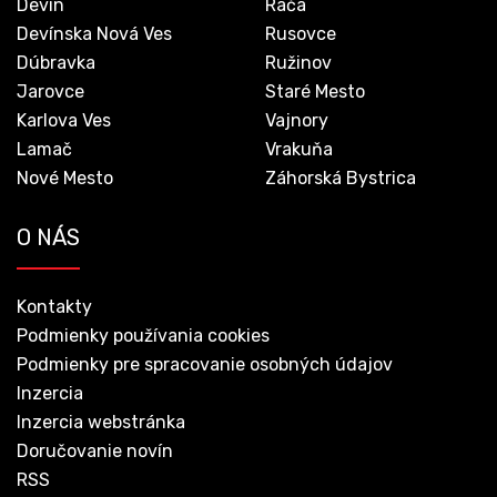
Devín
Rača
Devínska Nová Ves
Rusovce
Dúbravka
Ružinov
Jarovce
Staré Mesto
Karlova Ves
Vajnory
Lamač
Vrakuňa
Nové Mesto
Záhorská Bystrica
O NÁS
Kontakty
Podmienky používania cookies
Podmienky pre spracovanie osobných údajov
Inzercia
Inzercia webstránka
Doručovanie novín
RSS