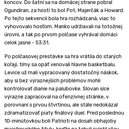
koncov. Do šatní sa na domácej strane pobral
Ogundiran, za hostí to bol Pot, Majerčák a Howard.
Po tejto sekvencii bola hra rozhádzaná, viac to
vyhovovalo hosťom. Manko udržiavali na totožnej
úrovni, a tak po prvom polčase vyhrával domáci
celok jasne - 53:31.
Po polčasovej prestávke sa hra vrátila do starých
koľají, tímy sa opäť venovali hlavne basketbalu.
Levice už mali vypracovaný dostatočný náskok,
aby si bez výraznejších problémov mohli
kontrolovať dianie na palubovke. Slovan síce
výrazne zapracoval na ofenzívnej stránke, v
porovnaní s prvou štvrtinou, ale stále nedokázal
zdramatizovať piaty finálový duel. Pred poslednou
10-minútovkou boli Patrioti na dosah obhajoby
majstrovského titulu, keďže na tabuli svietil stav