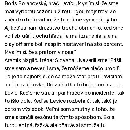
Boris Bojanovský, hráč Levíc: „Myslím si, že sme
mali výbornú sezónu už tou Ligou majstrov. Zo
začiatku bolo vidno, že tu máme výnimočný tím.
Aj keď sa nám družstvo trochu obmenilo, keď sme
vo februári trochu hľadali a mali zranenia, ale na
play off sme boli naspäť nastavení na sto percent.
Myslím si, že s prstom v nose.“
Aramis Naglič, tréner Slovana: „Neverili sme. Prišli
sme sem a neverili sme, že môžeme niečo urobiť.
To je to najhoršie, čo sa môže stať proti Leviciam
na ich palubovke. Od začiatku to bola dominancia
Levíc. Keď sme stratili pár hráčov po incidente, tak
to išlo dole. Keď sa Levice rozbehnú, tak taký je
potom výsledok. Veľmi som smutný z toho, že
sme skončili sezónu takýmto spôsobom. Bola
turbulentná, ťažká, ale očakával som, že tu