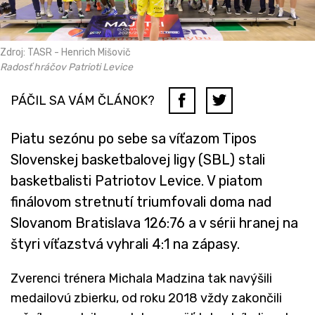
Zdroj: TASR - Henrich Mišovič
Radosť hráčov Patrioti Levice
PÁČIL SA VÁM ČLÁNOK?
Piatu sezónu po sebe sa víťazom Tipos
Slovenskej basketbalovej ligy (SBL) stali
basketbalisti Patriotov Levice. V piatom
finálovom stretnutí triumfovali doma nad
Slovanom Bratislava 126:76 a v sérii hranej na
štyri víťazstvá vyhrali 4:1 na zápasy.
Zverenci trénera Michala Madzina tak navýšili
medailovú zbierku, od roku 2018 vždy zakončili