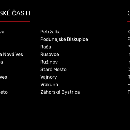
SKÉ ČASTI
va
Petržalka
K
Podunajské Biskupice
P
Rača
P
a Nová Ves
Rusovce
I
ka
Ružinov
I
Staré Mesto
D
 Ves
Vajnory
Vrakuňa
F
sto
Záhorská Bystrica
T