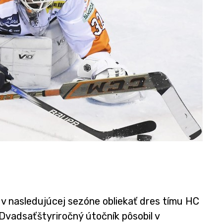
 v nasledujúcej sezóne obliekať dres tímu HC
 Dvadsaťštyriročný útočník pôsobil v