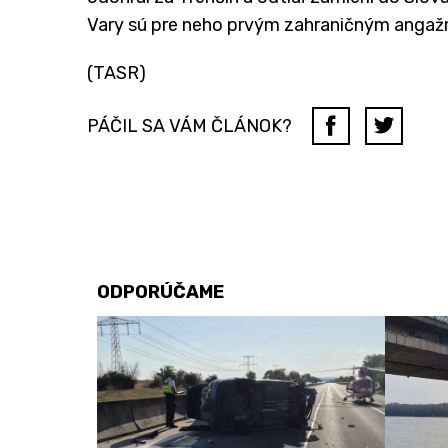
Vary sú pre neho prvým zahraničným anga
(TASR)
PÁČIL SA VÁM ČLÁNOK?
ODPORÚČAME