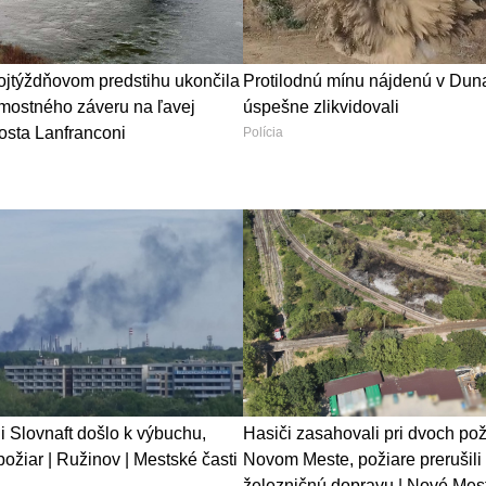
ojtýždňovom predstihu ukončila
Protilodnú mínu nájdenú v Duna
ostného záveru na ľavej
úspešne zlikvidovali
osta Lanfranconi
Polícia
ii Slovnaft došlo k výbuchu,
Hasiči zasahovali pri dvoch pož
ožiar | Ružinov | Mestské časti
Novom Meste, požiare prerušili
železničnú dopravu | Nové Mest