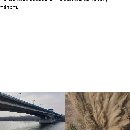
žmánom.