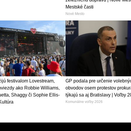
Mestské časti
Nové Mesto
žijú festivalom Lovestream,
GP podala pre určenie volebný
hviezdy ako Robbie Williams,
obvodov osem protestov prokur
etta, Shaggy či Sophie Ellis-
týkajú sa aj Bratislavy | Voľby 
Kultúra
Komunálne voľby 2026