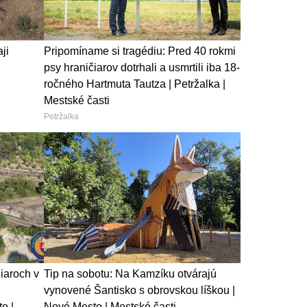
ji
Pripomíname si tragédiu: Pred 40 rokmi
psy hraničiarov dotrhali a usmrtili iba 18-
ročného Hartmuta Tautza | Petržalka |
Mestské časti
Petržalka
iaroch v
Tip na sobotu: Na Kamzíku otvárajú
vynovené Šantisko s obrovskou líškou |
o |
Nové Mesto | Mestské časti