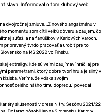
ratislava. Informoval o tom klubový web
 na dvojročnej zmluve. „Z nového angažmánu v
ého momentu som cítil veľkú dôveru a záujem, čo
litnej súťaži a na fanúšikov v Karlových Varoch.
m pripravený tvrdo pracovať a urobiť pre to
l Slovensko na MS 2022 vo Fínsku.
skej extraligy, kde sú veľmi zaujímaví hráči aj pre
mi parametrami, ktorý dobre tvorí hru a je silný v
klziska. Veríme, že vďaka svojim
nnosť celého nášho tímu dopredu,“ povedal
kariéry skúsenosti v drese Nitry. Sezónu 2021/22
ana. Doteraz pôsobil len na Slovensku, Karlovy