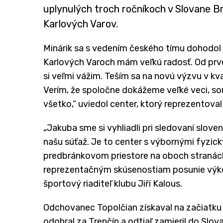
uplynulých troch ročníkoch v Slovane B
Karlových Varov.
Minárik sa s vedením českého tímu dohodol
Karlových Varoch mám veľkú radosť. Od prv
si veľmi vážim. Teším sa na novú výzvu v kva
Verím, že spoločne dokážeme veľké veci, so
všetko,“ uviedol center, ktorý reprezentova
„Jakuba sme si vyhliadli pri sledovaní sloven
našu súťaž. Je to center s výbornými fyzický
predbránkovom priestore na oboch stranách 
reprezentačným skúsenostiam posunie výko
športový riaditeľ klubu Jiří Kalous.
Odchovanec Topolčian získaval na začiatku 
odohral za Trenčín a odtiaľ zamieril do Slov