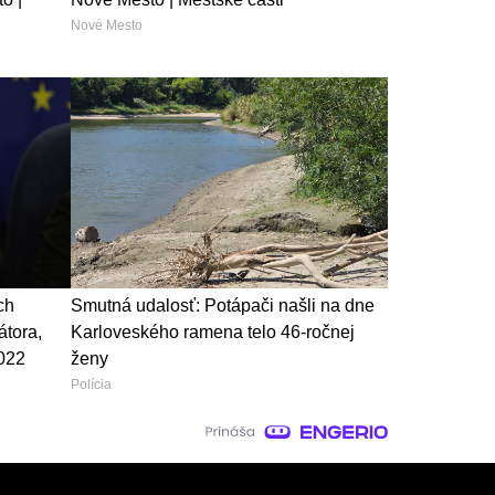
Nové Mesto
ch
Smutná udalosť: Potápači našli na dne
átora,
Karloveského ramena telo 46-ročnej
2022
ženy
Polícia