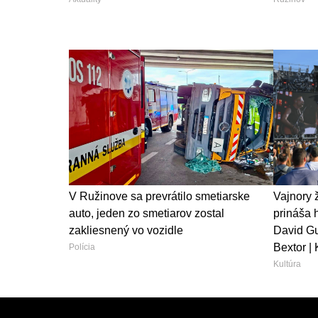
V Ružinove sa prevrátilo smetiarske
Vajnory 
auto, jeden zo smetiarov zostal
prináša 
zakliesnený vo vozidle
David Gu
Bextor | 
Polícia
Kultúra