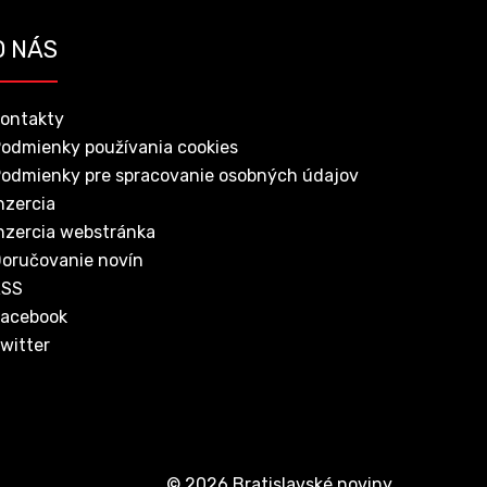
O NÁS
ontakty
odmienky používania cookies
odmienky pre spracovanie osobných údajov
nzercia
nzercia webstránka
oručovanie novín
RSS
acebook
witter
© 2026 Bratislavské noviny