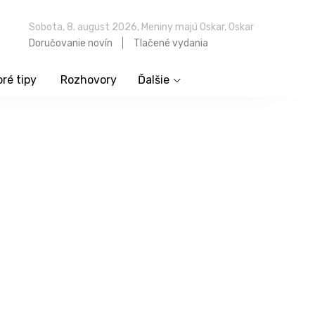
Sobota, 8. august 2026, Meniny majú Oskar, Oskar
Doručovanie novín
Tlačené vydania
ré tipy
Rozhovory
Ďalšie