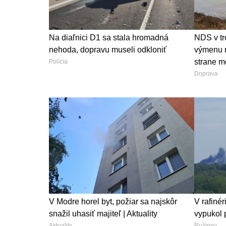
Na diaľnici D1 sa stala hromadná
NDS v tr
nehoda, dopravu museli odkloniť
výmenu m
strane m
Polícia
Doprava
V Modre horel byt, požiar sa najskôr
V rafinér
snažil uhasiť majiteľ | Aktuality
vypukol p
Aktuality
Ružinov