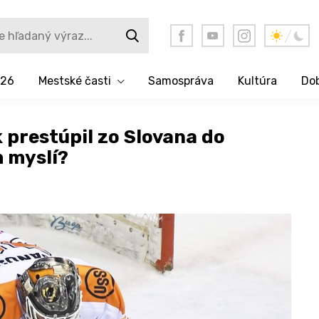
026
Mestské časti
Samospráva
Kultúra
Dob
 prestúpil zo Slovana do
m myslí?