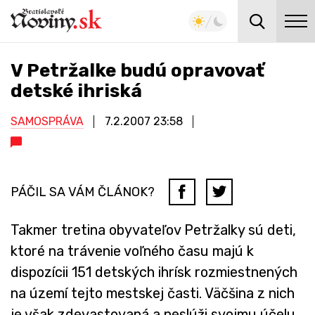
V Petržalke budú opravovať
detské ihriská
SAMOSPRÁVA
7.2.2007
23:58
PÁČIL SA VÁM ČLÁNOK?
Takmer tretina obyvateľov Petržalky sú deti,
ktoré na trávenie voľného času majú k
dispozícii 151 detských ihrísk rozmiestnených
na území tejto mestskej časti. Väčšina z nich
je však zdevastovaná a neslúži svojmu účelu.