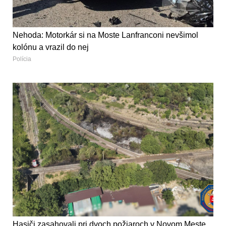
Nehoda: Motorkár si na Moste Lanfranconi nevšimol
kolónu a vrazil do nej
Polícia
Hasiči zasahovali pri dvoch požiaroch v Novom Meste,