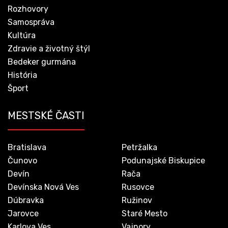
Rozhovory
Samospráva
Kultúra
Zdravie a životný štýl
Bedeker gurmána
História
Šport
MESTSKÉ ČASTI
Bratislava
Petržalka
Čunovo
Podunajské Biskupice
Devín
Rača
Devínska Nová Ves
Rusovce
Dúbravka
Ružinov
Jarovce
Staré Mesto
Karlova Ves
Vajnory