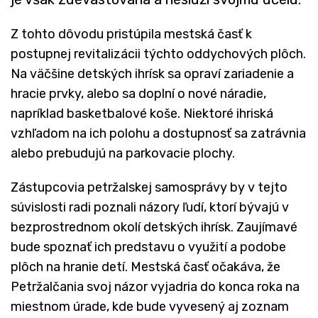
Z tohto dôvodu pristúpila mestská časť k
postupnej revitalizácii týchto oddychových plôch.
Na väčšine detských ihrísk sa opraví zariadenie a
hracie prvky, alebo sa doplní o nové náradie,
napríklad basketbalové koše. Niektoré ihriská
vzhľadom na ich polohu a dostupnosť sa zatrávnia
alebo prebudujú na parkovacie plochy.
Zástupcovia petržalskej samosprávy by v tejto
súvislosti radi poznali názory ľudí, ktorí bývajú v
bezprostrednom okolí detských ihrísk. Zaujímavé
bude spoznať ich predstavu o využití a podobe
plôch na hranie detí. Mestská časť očakáva, že
Petržalčania svoj názor vyjadria do konca roka na
miestnom úrade, kde bude vyvesený aj zoznam