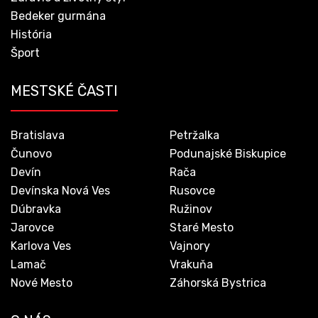
Bedeker gurmána
História
Šport
MESTSKÉ ČASTI
Bratislava
Petržalka
Čunovo
Podunajské Biskupice
Devín
Rača
Devínska Nová Ves
Rusovce
Dúbravka
Ružinov
Jarovce
Staré Mesto
Karlova Ves
Vajnory
Lamač
Vrakuňa
Nové Mesto
Záhorská Bystrica