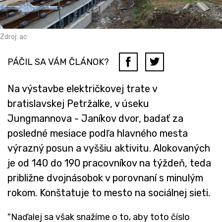
Zdroj: ac
PÁČIL SA VÁM ČLÁNOK?
Na výstavbe električkovej trate v
bratislavskej Petržalke, v úseku
Jungmannova - Janíkov dvor, badať za
posledné mesiace podľa hlavného mesta
výrazný posun a vyššiu aktivitu. Alokovaných
je od 140 do 190 pracovníkov na týždeň, teda
približne dvojnásobok v porovnaní s minulým
rokom. Konštatuje to mesto na sociálnej sieti.
"Naďalej sa však snažíme o to, aby toto číslo