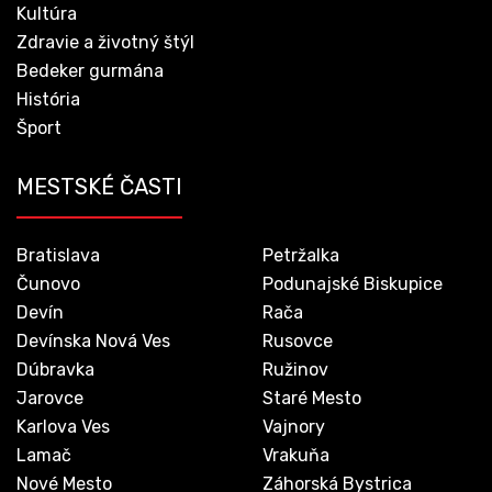
Kultúra
Zdravie a životný štýl
Bedeker gurmána
História
Šport
MESTSKÉ ČASTI
Bratislava
Petržalka
Čunovo
Podunajské Biskupice
Devín
Rača
Devínska Nová Ves
Rusovce
Dúbravka
Ružinov
Jarovce
Staré Mesto
Karlova Ves
Vajnory
Lamač
Vrakuňa
Nové Mesto
Záhorská Bystrica