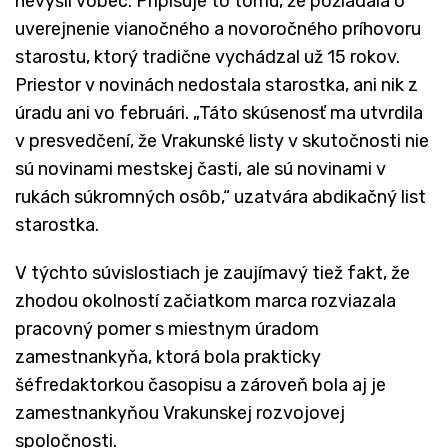
nevyšli vôbec. Pripisuje to tomu, že požiadala o
uverejnenie vianočného a novoročného príhovoru
starostu, ktorý tradične vychádzal už 15 rokov.
Priestor v novinách nedostala starostka, ani nik z
úradu ani vo februári. „Táto skúsenosť ma utvrdila
v presvedčení, že Vrakunské listy v skutočnosti nie
sú novinami mestskej časti, ale sú novinami v
rukách súkromných osôb,“ uzatvára abdikačný list
starostka.
V týchto súvislostiach je zaujímavý tiež fakt, že
zhodou okolností začiatkom marca rozviazala
pracovný pomer s miestnym úradom
zamestnankyňa, ktorá bola prakticky
šéfredaktorkou časopisu a zároveň bola aj je
zamestnankyňou Vrakunskej rozvojovej
spoločnosti.