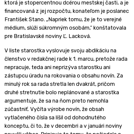
ktorá je stopercentnou dcérou mestskej časti, a je
financovaná z jej rozpočtu, konateľom je poslanec
František Stano. „Napriek tomu, že je to verejné
médium, slúži súkromným osobám,“ konštatovala
pre Bratislavské noviny Ľ. Lacková.
V liste starostka vyslovuje svoju abdikáciu na
členstvo v redakčnej rade k 1. marcu, pretože rada
nepracuje, teda ani neprizýva starostku ani
zástupcu úradu na rokovania o obsahu novín. Za
minulý rok sa rada stretla len dvakrát, pričom
druhé stretnutie bolo neplánované a starostka
argumentuje, že sa na ňom preto nemohla
zúčastniť. Vyčíta výrobe novín, že obsah
vytlačeného čísla sa líšil od dohodnutého
konceptu, či to, že v decembri a v januári noviny