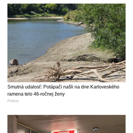
Smutná udalosť: Potápači našli na dne Karloveského
ramena telo 46-ročnej ženy
Polícia