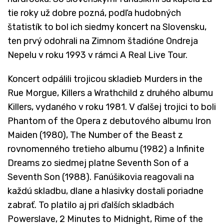
tie roky už dobre pozná, podľa hudobných
štatistík to bol ich siedmy koncert na Slovensku,
ten prvý odohrali na Zimnom štadióne Ondreja
Nepelu v roku 1993 v rámci A Real Live Tour.
Koncert odpálili trojicou skladieb Murders in the
Rue Morgue, Killers a Wrathchild z druhého albumu
Killers, vydaného v roku 1981. V ďalšej trojici to boli
Phantom of the Opera z debutového albumu Iron
Maiden (1980), The Number of the Beast z
rovnomenného tretieho albumu (1982) a Infinite
Dreams zo siedmej platne Seventh Son of a
Seventh Son (1988). Fanúšikovia reagovali na
každú skladbu, dlane a hlasivky dostali poriadne
zabrať. To platilo aj pri ďalších skladbách
Powerslave, 2 Minutes to Midnight, Rime of the