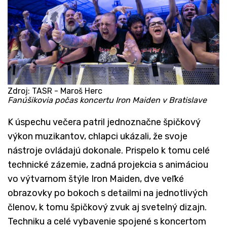
Zdroj: TASR - Maroš Herc
Fanúšikovia počas koncertu Iron Maiden v Bratislave
K úspechu večera patril jednoznačne špičkový
výkon muzikantov, chlapci ukázali, že svoje
nástroje ovládajú dokonale. Prispelo k tomu celé
technické zázemie, zadná projekcia s animáciou
vo výtvarnom štýle Iron Maiden, dve veľké
obrazovky po bokoch s detailmi na jednotlivých
členov, k tomu špičkový zvuk aj svetelný dizajn.
Techniku a celé vybavenie spojené s koncertom