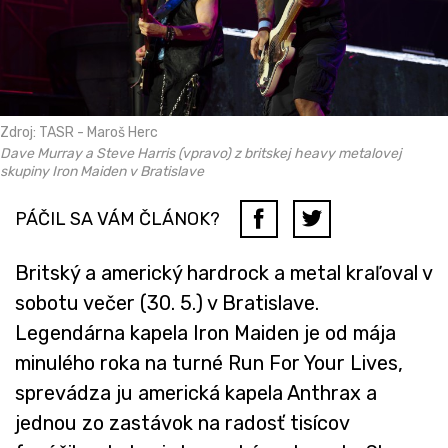
Zdroj: TASR - Maroš Herc
Dave Murray a Steve Harris (vpravo) z britskej heavy metalovej
skupiny Iron Maiden v Bratislave
PÁČIL SA VÁM ČLÁNOK?
Britský a americký hardrock a metal kraľoval v
sobotu večer (30. 5.) v Bratislave.
Legendárna kapela Iron Maiden je od mája
minulého roka na turné Run For Your Lives,
sprevádza ju americká kapela Anthrax a
jednou zo zastávok na radosť tisícov