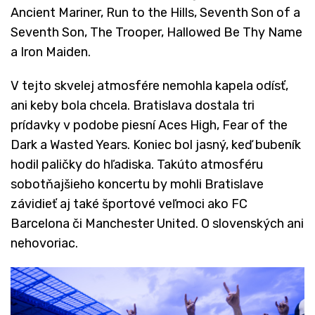
Ancient Mariner, Run to the Hills, Seventh Son of a
Seventh Son, The Trooper, Hallowed Be Thy Name
a Iron Maiden.
V tejto skvelej atmosfére nemohla kapela odísť,
ani keby bola chcela. Bratislava dostala tri
prídavky v podobe piesní Aces High, Fear of the
Dark a Wasted Years. Koniec bol jasný, keď bubeník
hodil paličky do hľadiska. Takúto atmosféru
sobotňajšieho koncertu by mohli Bratislave
závidieť aj také športové veľmoci ako FC
Barcelona či Manchester United. O slovenských ani
nehovoriac.