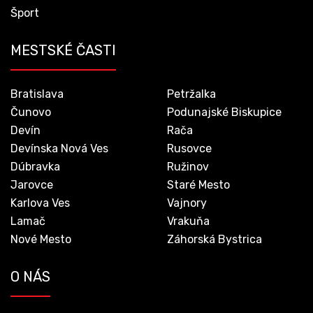
Šport
MESTSKÉ ČASTI
Bratislava
Petržalka
Čunovo
Podunajské Biskupice
Devín
Rača
Devínska Nová Ves
Rusovce
Dúbravka
Ružinov
Jarovce
Staré Mesto
Karlova Ves
Vajnory
Lamač
Vrakuňa
Nové Mesto
Záhorská Bystrica
O NÁS