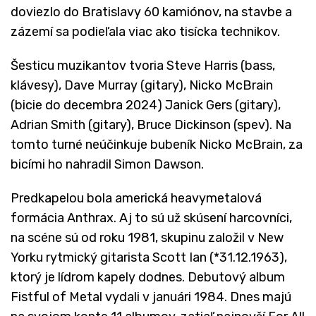
doviezlo do Bratislavy 60 kamiónov, na stavbe a
zázemí sa podieľala viac ako tisícka technikov.
Šesticu muzikantov tvoria Steve Harris (bass,
klávesy), Dave Murray (gitary), Nicko McBrain
(bicie do decembra 2024) Janick Gers (gitary),
Adrian Smith (gitary), Bruce Dickinson (spev). Na
tomto turné neúčinkuje bubeník Nicko McBrain, za
bicími ho nahradil Simon Dawson.
Predkapelou bola americká heavymetalová
formácia Anthrax. Aj to sú už skúsení harcovníci,
na scéne sú od roku 1981, skupinu založil v New
Yorku rytmický gitarista Scott Ian (*31.12.1963),
ktorý je lídrom kapely dodnes. Debutový album
Fistful of Metal vydali v januári 1984. Dnes majú