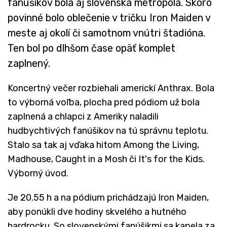
fanúšikov bola aj slovenská metropola. Skoro
povinné bolo oblečenie v tričku Iron Maiden v
meste aj okolí či samotnom vnútri štadióna.
Ten bol po dlhšom čase opäť komplet
zaplnený.
Koncertný večer rozbiehali americkí Anthrax. Bola
to výborná voľba, plocha pred pódiom už bola
zaplnená a chlapci z Ameriky naladili
hudbychtivých fanúšikov na tú správnu teplotu.
Stalo sa tak aj vďaka hitom Among the Living,
Madhouse, Caught in a Mosh či It's for the Kids.
Výborný úvod.
Je 20.55 h a na pódium prichádzajú Iron Maiden,
aby ponúkli dve hodiny skvelého a hutného
hardrocku. So slovenskými fanúšikmi sa kapela za