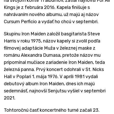
na svojom konte 11 albumov, zatiaľ najnovší For All
Kings je z februára 2016. Kapela finišuje s
nahrávaním nového albumu, už majú aj názov
Cursum Perficio a vydať ho chcú v septembri.
Skupinu Iron Maiden založil basgitarista Steve
Harris v roku 1975, názov kapely si zvolil podľa
filmovej adaptácie Muža v železnej maske z
románu Alexandra Dumasa, pretože názov mu
pripomínal mučiace zariadenie Iron Maiden, teda
železná panna. Prvý koncert odohrali v St. Nicks
Hall v Poplari 1. mája 1976. V apríli 1981 vydali
debutový album Iron Maiden, dnes ich majú
sedemnásť, najnovší Senjutsu vyšiel v septembri
2021.
Tohtoročnú časť koncertného turné začali 23.