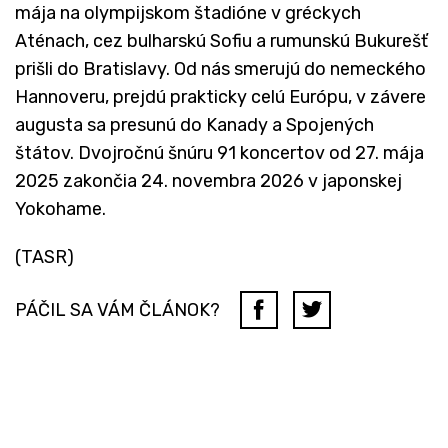
mája na olympijskom štadióne v gréckych
Aténach, cez bulharskú Sofiu a rumunskú Bukurešť
prišli do Bratislavy. Od nás smerujú do nemeckého
Hannoveru, prejdú prakticky celú Európu, v závere
augusta sa presunú do Kanady a Spojených
štátov. Dvojročnú šnúru 91 koncertov od 27. mája
2025 zakončia 24. novembra 2026 v japonskej
Yokohame.
(TASR)
PÁČIL SA VÁM ČLÁNOK?