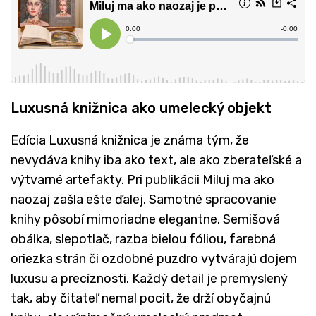
Luxusná knižnica ako umelecký objekt
Edícia Luxusná knižnica je známa tým, že
nevydáva knihy iba ako text, ale ako zberateľské a
výtvarné artefakty. Pri publikácii Miluj ma ako
naozaj zašla ešte ďalej. Samotné spracovanie
knihy pôsobí mimoriadne elegantne. Semišová
obálka, slepotlač, razba bielou fóliou, farebná
oriezka strán či ozdobné puzdro vytvárajú dojem
luxusu a precíznosti. Každý detail je premyslený
tak, aby čitateľ nemal pocit, že drží obyčajnú