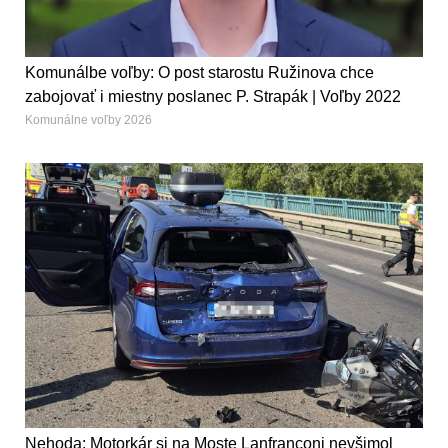
Komunálbe voľby: O post starostu Ružinova chce
zabojovať i miestny poslanec P. Strapák | Voľby 2022
Komunálne voľby 2026
Nehoda: Motorkár si na Moste Lanfranconi nevšimol