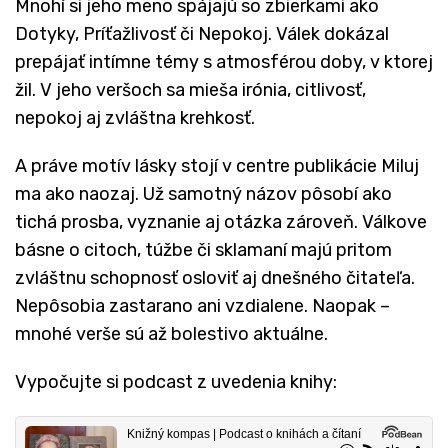
Mnohí si jeho meno spájajú so zbierkami ako
Dotyky, Príťažlivosť či Nepokoj. Válek dokázal
prepájať intímne témy s atmosférou doby, v ktorej
žil. V jeho veršoch sa mieša irónia, citlivosť,
nepokoj aj zvláštna krehkosť.
A práve motív lásky stojí v centre publikácie Miluj
ma ako naozaj. Už samotný názov pôsobí ako
tichá prosba, vyznanie aj otázka zároveň. Válkove
básne o citoch, túžbe či sklamaní majú pritom
zvláštnu schopnosť osloviť aj dnešného čitateľa.
Nepôsobia zastarano ani vzdialene. Naopak –
mnohé verše sú až bolestivo aktuálne.
Vypočujte si podcast z uvedenia knihy: