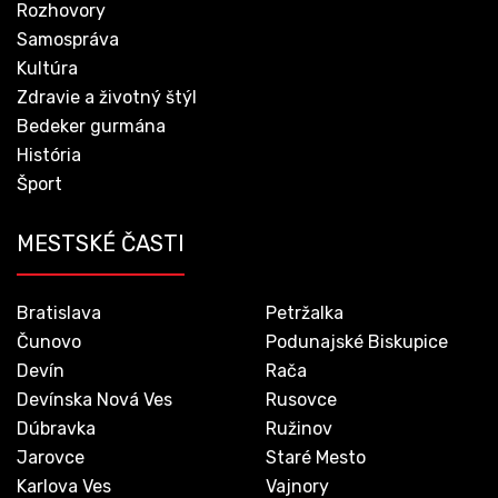
Rozhovory
Samospráva
Kultúra
Zdravie a životný štýl
Bedeker gurmána
História
Šport
MESTSKÉ ČASTI
Bratislava
Petržalka
Čunovo
Podunajské Biskupice
Devín
Rača
Devínska Nová Ves
Rusovce
Dúbravka
Ružinov
Jarovce
Staré Mesto
Karlova Ves
Vajnory