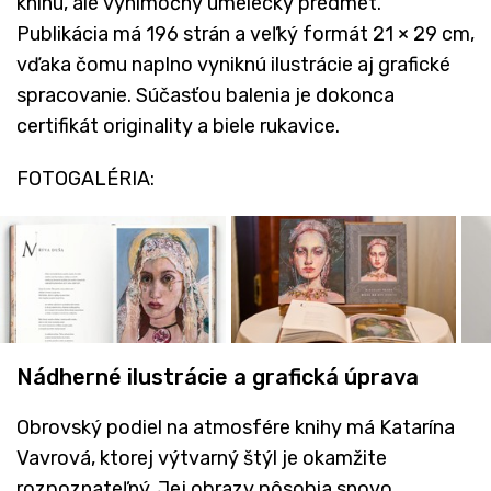
knihu, ale výnimočný umelecký predmet.
Publikácia má 196 strán a veľký formát 21 × 29 cm,
vďaka čomu naplno vyniknú ilustrácie aj grafické
spracovanie. Súčasťou balenia je dokonca
certifikát originality a biele rukavice.
FOTOGALÉRIA:
Nádherné ilustrácie a grafická úprava
Obrovský podiel na atmosfére knihy má Katarína
Vavrová, ktorej výtvarný štýl je okamžite
rozpoznateľný. Jej obrazy pôsobia snovo,