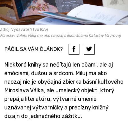
Zdroj: Vydavateľstvo IKAR
Miroslav Válek: Miluj ma ako naozaj s ilustráciami Kataríny Vavrovej
PÁČIL SA VÁM ČLÁNOK?
Niektoré knihy sa nečítajú len očami, ale aj
emóciami, dušou a srdcom. Miluj ma ako
naozaj nie je obyčajná zbierka básní kultového
Miroslava Válka, ale umelecký objekt, ktorý
prepája literatúru, výtvarné umenie
uznávanej výtvarníčky a precízny knižný
dizajn do jedinečného zážitku.