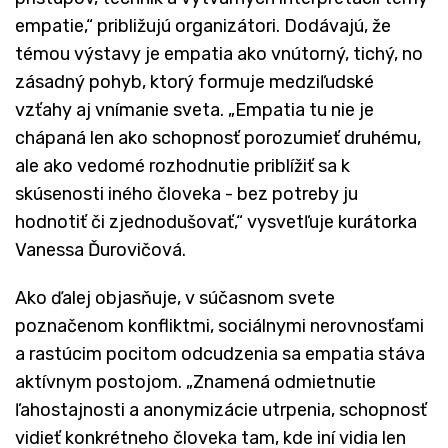
empatie,“ približujú organizátori. Dodávajú, že
témou výstavy je empatia ako vnútorný, tichý, no
zásadný pohyb, ktorý formuje medziľudské
vzťahy aj vnímanie sveta. „Empatia tu nie je
chápaná len ako schopnosť porozumieť druhému,
ale ako vedomé rozhodnutie priblížiť sa k
skúsenosti iného človeka - bez potreby ju
hodnotiť či zjednodušovať,“ vysvetľuje kurátorka
Vanessa Ďurovičová.
Ako ďalej objasňuje, v súčasnom svete
poznačenom konfliktmi, sociálnymi nerovnosťami
a rastúcim pocitom odcudzenia sa empatia stáva
aktívnym postojom. „Znamená odmietnutie
ľahostajnosti a anonymizácie utrpenia, schopnosť
vidieť konkrétneho človeka tam, kde iní vidia len