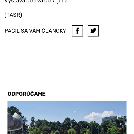
Výstava potrvá do 7. júna.
(TASR)
PÁČIL SA VÁM ČLÁNOK?
ODPORÚČAME