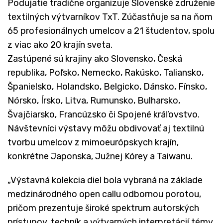
Podujatie tradične organizuje Slovenské združenie
textilných výtvarníkov TxT. Zúčastňuje sa na ňom
65 profesionálnych umelcov a 21 študentov, spolu
z viac ako 20 krajín sveta.
Zastúpené sú krajiny ako Slovensko, Česká
republika, Poľsko, Nemecko, Rakúsko, Taliansko,
Španielsko, Holandsko, Belgicko, Dánsko, Fínsko,
Nórsko, Írsko, Litva, Rumunsko, Bulharsko,
Švajčiarsko, Francúzsko či Spojené kráľovstvo.
Návštevníci výstavy môžu obdivovať aj textilnú
tvorbu umelcov z mimoeurópskych krajín,
konkrétne Japonska, Južnej Kórey a Taiwanu.
„Výstavná kolekcia diel bola vybraná na základe
medzinárodného open callu odbornou porotou,
pričom prezentuje široké spektrum autorských
prístupov, techník a výtvarných interpretácií témy