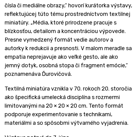
čísla či mediálne obrazy,“ hovorí kurátorka výstavy,
reflektujúcej túto tému prostredníctvom textilnej
miniatúry. „Média, ktoré prirodzene pracuje s
blízkosťou, detailom a koncentráciou výpovede.
Presne vymedzený formát vedie autorov a
autorky k redukcii a presnosti. V malom meradle sa
empatia neprejavuje ako veľké gesto, ale ako
jemný dotyk, osobná stopa či fragment emócie,“
poznamenáva Ďurovičová.
Textilná miniatúra vznikla v 70. rokoch 20. storočia
ako špecifická umelecká disciplína s rozmermi
limitovanými na 20 × 20 × 20 cm. Tento formát
podporuje experimentovanie s technikami,
materiálmi a so spôsobmi výtvarného vyjadrenia.