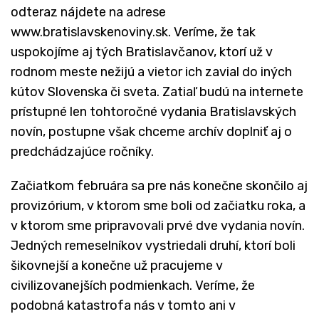
odteraz nájdete na adrese
www.bratislavskenoviny.sk. Veríme, že tak
uspokojíme aj tých Bratislavčanov, ktorí už v
rodnom meste nežijú a vietor ich zavial do iných
kútov Slovenska či sveta. Zatiaľ budú na internete
prístupné len tohtoročné vydania Bratislavských
novín, postupne však chceme archív doplniť aj o
predchádzajúce ročníky.
Začiatkom februára sa pre nás konečne skončilo aj
provizórium, v ktorom sme boli od začiatku roka, a
v ktorom sme pripravovali prvé dve vydania novín.
Jedných remeselníkov vystriedali druhí, ktorí boli
šikovnejší a konečne už pracujeme v
civilizovanejších podmienkach. Veríme, že
podobná katastrofa nás v tomto ani v