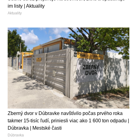
im listy | Aktuality
Aktuality
Zberný dvor v Dúbravke navštívilo počas prvého roka
takmer 15-tisíc ľudí, priniesli viac ako 1 600 ton odpadu |
Dúbravka | Mestské časti
Dúbravka