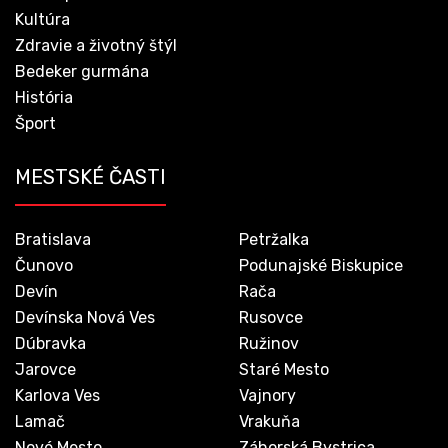
Kultúra
Zdravie a životný štýl
Bedeker gurmána
História
Šport
MESTSKÉ ČASTI
Bratislava
Petržalka
Čunovo
Podunajské Biskupice
Devín
Rača
Devínska Nová Ves
Rusovce
Dúbravka
Ružinov
Jarovce
Staré Mesto
Karlova Ves
Vajnory
Lamač
Vrakuňa
Nové Mesto
Záhorská Bystrica