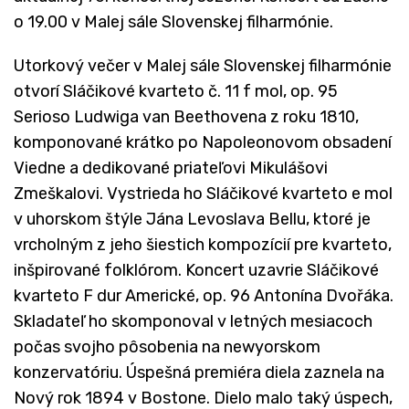
o 19.00 v Malej sále Slovenskej filharmónie.
Utorkový večer v Malej sále Slovenskej filharmónie
otvorí Sláčikové kvarteto č. 11 f mol, op. 95
Serioso Ludwiga van Beethovena z roku 1810,
komponované krátko po Napoleonovom obsadení
Viedne a dedikované priateľovi Mikulášovi
Zmeškalovi. Vystrieda ho Sláčikové kvarteto e mol
v uhorskom štýle Jána Levoslava Bellu, ktoré je
vrcholným z jeho šiestich kompozícií pre kvarteto,
inšpirované folklórom. Koncert uzavrie Sláčikové
kvarteto F dur Americké, op. 96 Antonína Dvořáka.
Skladateľ ho skomponoval v letných mesiacoch
počas svojho pôsobenia na newyorskom
konzervatóriu. Úspešná premiéra diela zaznela na
Nový rok 1894 v Bostone. Dielo malo taký úspech,