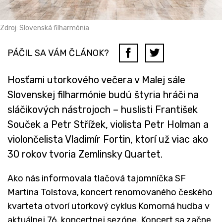
Zdroj: Slovenská filharmónia
PÁČIL SA VÁM ČLÁNOK?
Hosťami utorkového večera v Malej sále
Slovenskej filharmónie budú štyria hráči na
sláčikových nástrojoch – huslisti František
Souček a Petr Střížek, violista Petr Holman a
violončelista Vladimír Fortin, ktorí už viac ako
30 rokov tvoria Zemlinsky Quartet.
Ako nás informovala tlačová tajomníčka SF
Martina Tolstova, koncert renomovaného českého
kvarteta otvorí utorkový cyklus Komorná hudba v
aktuálnej 76. koncertnej sezóne. Koncert sa začne