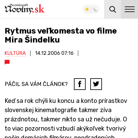
Rytmus veľkomesta vo filme
Mira Šindelku
KULTÚRA
14.12.2006
07:16
PÁČIL SA VÁM ČLÁNOK?
Keď sa rok chýli ku koncu a konto prírastkov
slovenskej kinematografie takmer zíva
prázdnotou, takmer nikto sa už nečuduje. O
to viac pozornosti vzbudí akýkoľvek tvorivý
počin domácich filmárov, neodradených