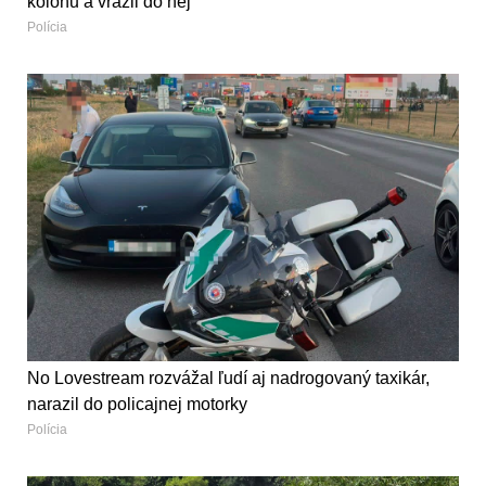
kolónu a vrazil do nej
Polícia
No Lovestream rozvážal ľudí aj nadrogovaný taxikár,
narazil do policajnej motorky
Polícia