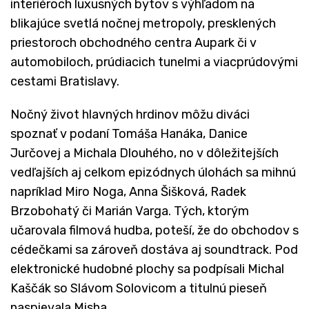
interiéroch luxusných bytov s výhľadom na
blikajúce svetlá nočnej metropoly, presklených
priestoroch obchodného centra Aupark či v
automobiloch, prúdiacich tunelmi a viacprúdovými
cestami Bratislavy.
Nočný život hlavných hrdinov môžu diváci
spoznať v podaní Tomáša Hanáka, Danice
Jurčovej a Michala Dlouhého, no v dôležitejších
vedľajších aj celkom epizódnych úlohách sa mihnú
napríklad Miro Noga, Anna Šišková, Radek
Brzobohatý či Marián Varga. Tých, ktorým
učarovala filmová hudba, poteší, že do obchodov s
cédečkami sa zároveň dostáva aj soundtrack. Pod
elektronické hudobné plochy sa podpísali Michal
Kaščák so Slávom Solovicom a titulnú pieseň
naspievala Misha.