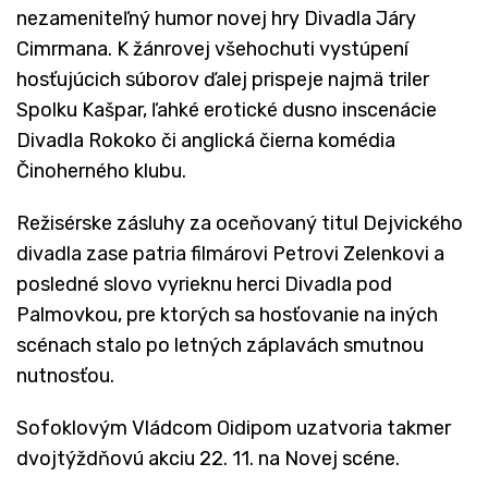
nezameniteľný humor novej hry Divadla Járy
Cimrmana. K žánrovej všehochuti vystúpení
hosťujúcich súborov ďalej prispeje najmä triler
Spolku Kašpar, ľahké erotické dusno inscenácie
Divadla Rokoko či anglická čierna komédia
Činoherného klubu.
Režisérske zásluhy za oceňovaný titul Dejvického
divadla zase patria filmárovi Petrovi Zelenkovi a
posledné slovo vyrieknu herci Divadla pod
Palmovkou, pre ktorých sa hosťovanie na iných
scénach stalo po letných záplavách smutnou
nutnosťou.
Sofoklovým Vládcom Oidipom uzatvoria takmer
dvojtýždňovú akciu 22. 11. na Novej scéne.