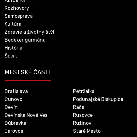
Aktuality
Rozhovory
Samospráva
Kultúra
Zdravie a životný štýl
Bedeker gurmána
História
Šport
MESTSKÉ ČASTI
Bratislava
Petržalka
Čunovo
Podunajské Biskupice
Devín
Rača
Devínska Nová Ves
Rusovce
Dúbravka
Ružinov
Jarovce
Staré Mesto