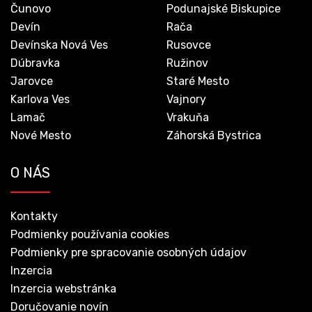
Čunovo
Podunajské Biskupice
Devín
Rača
Devínska Nová Ves
Rusovce
Dúbravka
Ružinov
Jarovce
Staré Mesto
Karlova Ves
Vajnory
Lamač
Vrakuňa
Nové Mesto
Záhorská Bystrica
O NÁS
Kontakty
Podmienky používania cookies
Podmienky pre spracovanie osobných údajov
Inzercia
Inzercia webstránka
Doručovanie novín