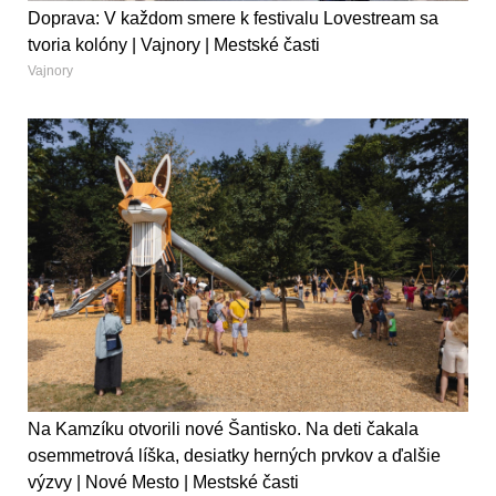
Doprava: V každom smere k festivalu Lovestream sa
tvoria kolóny | Vajnory | Mestské časti
Vajnory
Na Kamzíku otvorili nové Šantisko. Na deti čakala
osemmetrová líška, desiatky herných prvkov a ďalšie
výzvy | Nové Mesto | Mestské časti