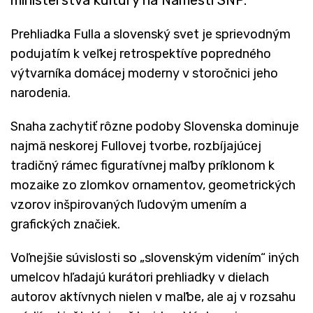
Prehliadka Fulla a slovenský svet je sprievodným
podujatím k veľkej retrospektíve popredného
výtvarníka domácej moderny v storočnici jeho
narodenia.
Snaha zachytiť rôzne podoby Slovenska dominuje
najmä neskorej Fullovej tvorbe, rozbíjajúcej
tradičný rámec figuratívnej maľby príklonom k
mozaike zo zlomkov ornamentov, geometrických
vzorov inšpirovaných ľudovým umením a
grafických značiek.
Voľnejšie súvislosti so „slovenským videním“ iných
umelcov hľadajú kurátori prehliadky v dielach
autorov aktívnych nielen v maľbe, ale aj v rozsahu