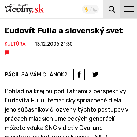
Ľudovít Fulla a slovenský svet
KULTÚRA
13.12.2006
21:30
PÁČIL SA VÁM ČLÁNOK?
Pohľad na krajinu pod Tatrami z perspektívy
Ľudovíta Fullu, tematicky spriaznené diela
jeho súčasníkov či ozveny týchto postupov v
prácach mladších umeleckých generácií
môžete vďaka SNG vidieť v Dvorane
ministerstva kultúry na Námestí SNP.