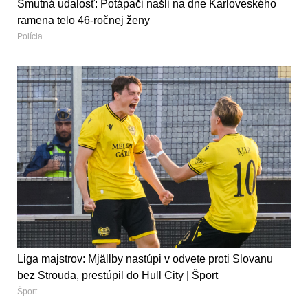
Smutná udalosť: Potápači našli na dne Karloveského
ramena telo 46-ročnej ženy
Polícia
Liga majstrov: Mjällby nastúpi v odvete proti Slovanu
bez Strouda, prestúpil do Hull City | Šport
Šport