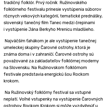
tradičný folklór. Prvý ročník Ružinovského
folklórneho festivalu prinesie vystúpenia súborov
rôznych vekových kategórií, tematické prednášky,
slovenský tanečný film Tanec medzi črepinami
i vystúpenie Jána Berkyho Mrenicu mladšieho.
Najväčším ťahákom je ale vystúpenie tanečnej
umeleckej skupiny Čarovné ostrohy, ktorá je
známa doma i v zahraničí. Čarovné ostrohy sú
považované za zakladateľov folklórnej moderny
na Slovensku. Na Ružinovskom folklórnom
festivale predstavia energickú šou Rockom
krokom.
Na Ružinovský folklórny festival sa vstupné
neplatí. Voľné vstupenky na vystúpenie Čarovných
ostrohov Rockom Krokom si môže vyzdvihnúť u