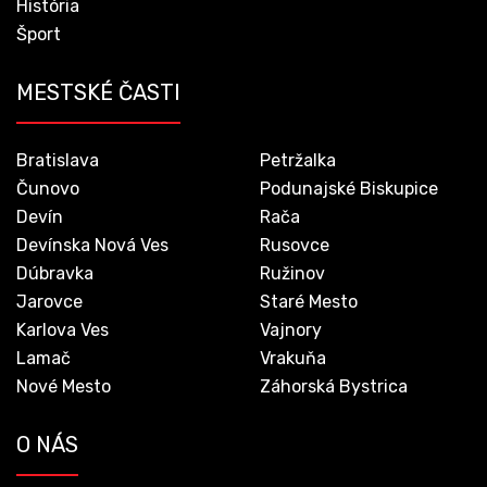
História
Šport
MESTSKÉ ČASTI
Bratislava
Petržalka
Čunovo
Podunajské Biskupice
Devín
Rača
Devínska Nová Ves
Rusovce
Dúbravka
Ružinov
Jarovce
Staré Mesto
Karlova Ves
Vajnory
Lamač
Vrakuňa
Nové Mesto
Záhorská Bystrica
O NÁS