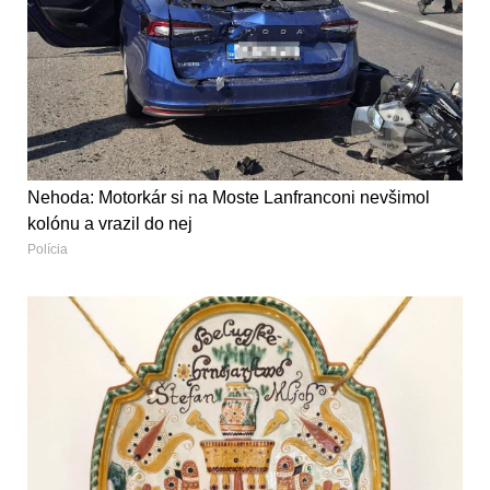
Nehoda: Motorkár si na Moste Lanfranconi nevšimol
kolónu a vrazil do nej
Polícia