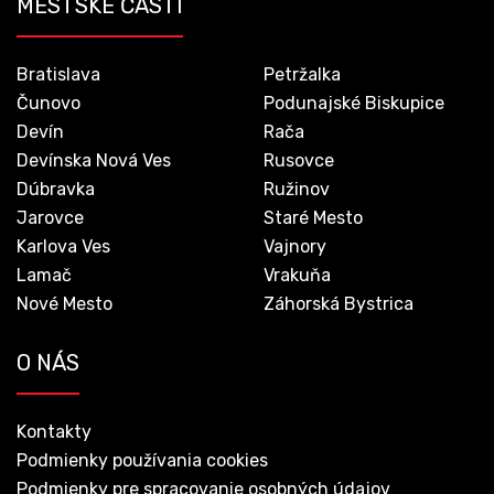
MESTSKÉ ČASTI
Bratislava
Petržalka
Čunovo
Podunajské Biskupice
Devín
Rača
Devínska Nová Ves
Rusovce
Dúbravka
Ružinov
Jarovce
Staré Mesto
Karlova Ves
Vajnory
Lamač
Vrakuňa
Nové Mesto
Záhorská Bystrica
O NÁS
Kontakty
Podmienky používania cookies
Podmienky pre spracovanie osobných údajov