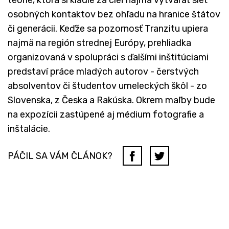
teórie, ktorá si kladie za cieľ najmä vytvárať sieť
osobných kontaktov bez ohľadu na hranice štátov
či generácii. Keďže sa pozornosť Tranzitu upiera
najmä na región strednej Európy, prehliadka
organizovaná v spolupráci s ďalšími inštitúciami
predstaví práce mladých autorov - čerstvých
absolventov či študentov umeleckých škôl - zo
Slovenska, z Česka a Rakúska. Okrem maľby bude
na expozícii zastúpené aj médium fotografie a
inštalácie.
PÁČIL SA VÁM ČLÁNOK?