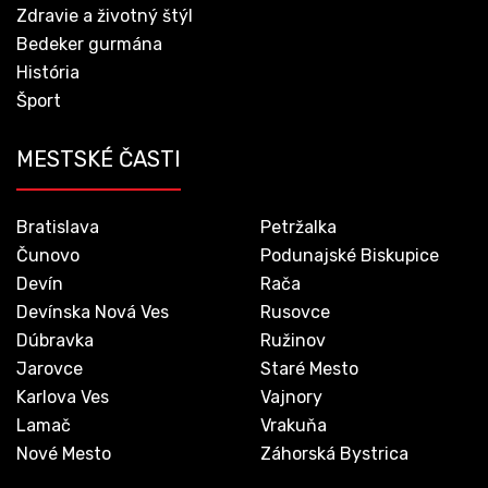
Zdravie a životný štýl
Bedeker gurmána
História
Šport
MESTSKÉ ČASTI
Bratislava
Petržalka
Čunovo
Podunajské Biskupice
Devín
Rača
Devínska Nová Ves
Rusovce
Dúbravka
Ružinov
Jarovce
Staré Mesto
Karlova Ves
Vajnory
Lamač
Vrakuňa
Nové Mesto
Záhorská Bystrica