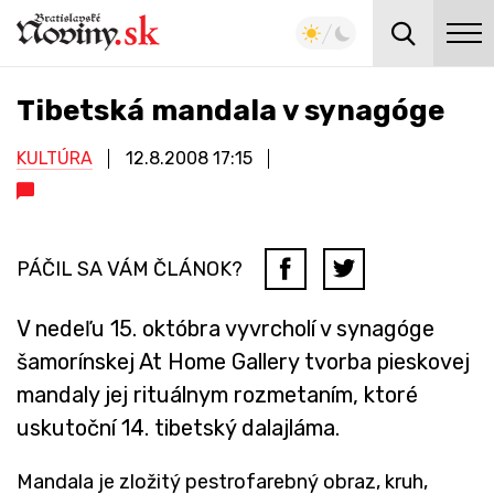
Tibetská mandala v synagóge
KULTÚRA
12.8.2008
17:15
PÁČIL SA VÁM ČLÁNOK?
V nedeľu 15. októbra vyvrcholí v synagóge
šamorínskej At Home Gallery tvorba pieskovej
mandaly jej rituálnym rozmetaním, ktoré
uskutoční 14. tibetský dalajláma.
Mandala je zložitý pestrofarebný obraz, kruh,