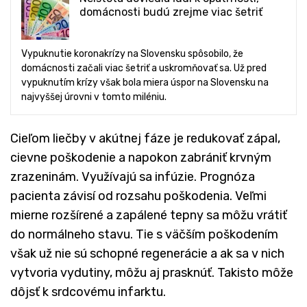
domácnosti budú zrejme viac šetriť
Vypuknutie koronakrízy na Slovensku spôsobilo, že
domácnosti začali viac šetriť a uskromňovať sa. Už pred
vypuknutím krízy však bola miera úspor na Slovensku na
najvyššej úrovni v tomto miléniu.
Cieľom liečby v akútnej fáze je redukovať zápal,
cievne poškodenie a napokon zabrániť krvným
zrazeninám. Využívajú sa infúzie. Prognóza
pacienta závisí od rozsahu poškodenia. Veľmi
mierne rozšírené a zapálené tepny sa môžu vrátiť
do normálneho stavu. Tie s väčším poškodením
však už nie sú schopné regenerácie a ak sa v nich
vytvoria vydutiny, môžu aj prasknúť. Takisto môže
dôjsť k srdcovému infarktu.