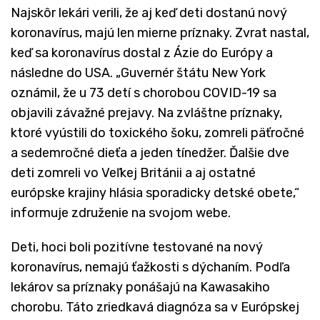
Najskôr lekári verili, že aj keď deti dostanú nový
koronavírus, majú len mierne príznaky. Zvrat nastal,
keď sa koronavírus dostal z Ázie do Európy a
následne do USA. „Guvernér štátu New York
oznámil, že u 73 detí s chorobou COVID-19 sa
objavili závažné prejavy. Na zvláštne príznaky,
ktoré vyústili do toxického šoku, zomreli päťročné
a sedemročné dieťa a jeden tínedžer. Ďalšie dve
deti zomreli vo Veľkej Británii a aj ostatné
európske krajiny hlásia sporadicky detské obete,“
informuje združenie na svojom webe.
Deti, hoci boli pozitívne testované na nový
koronavírus, nemajú ťažkosti s dýchaním. Podľa
lekárov sa príznaky ponášajú na Kawasakiho
chorobu. Táto zriedkavá diagnóza sa v Európskej