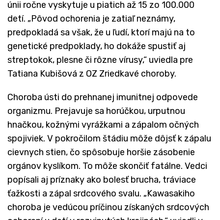
únii ročne vyskytuje u piatich až 15 zo 100.000
detí. „Pôvod ochorenia je zatiaľ neznámy,
predpokladá sa však, že u ľudí, ktorí majú na to
genetické predpoklady, ho dokáže spustiť aj
streptokok, plesne či rôzne vírusy,“ uviedla pre
Tatiana Kubišová z OZ Zriedkavé choroby.
Choroba ústi do prehnanej imunitnej odpovede
organizmu. Prejavuje sa horúčkou, urputnou
hnačkou, kožnými vyrážkami a zápalom očných
spojiviek. V pokročilom štádiu môže dôjsť k zápalu
cievnych stien, čo spôsobuje horšie zásobenie
orgánov kyslíkom. To môže skončiť fatálne. Vedci
popísali aj príznaky ako bolesť brucha, tráviace
ťažkosti a zápal srdcového svalu. „Kawasakiho
choroba je vedúcou príčinou získaných srdcových