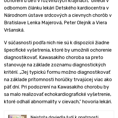
ochorení u detí v rozvinutých krajinách,“ uviedli v
odbornom článku lekári Detského kardiocentra v
Národnom ústave srdcových a cievnych chorôb v
Bratislave Lenka Majerová, Peter Olejník a Viera
Vršanská.
V súčasnosti podľa nich nie sú k dispozícii žiadne
špecifické vyšetrenia, ktoré by umožnili ochorenie
diagnostikovať. Kawasakiho choroba sa preto
stanovuje na základe zoznamu diagnostických
kritérií. „Jej typickú formu možno diagnostikovať
na základe prítomnosti horúčky trvajúcej viac ako
päť dní. Pri podozrení na Kawasakiho chorobu by
sa malo realizovať echokardiografické vyšetrenie,
ktoré odhalí abnormality v cievach,“ hovoria lekári.
Neistota doviedla ľudí k opatrnosti,