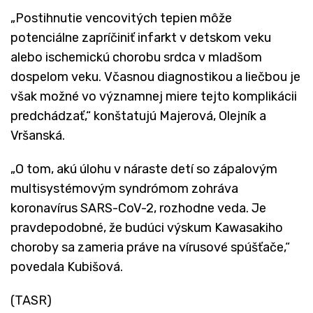
„Postihnutie vencovitých tepien môže
potenciálne zapríčiniť infarkt v detskom veku
alebo ischemickú chorobu srdca v mladšom
dospelom veku. Včasnou diagnostikou a liečbou je
však možné vo významnej miere tejto komplikácii
predchádzať,“ konštatujú Majerová, Olejník a
Vršanská.
„O tom, akú úlohu v náraste detí so zápalovým
multisystémovým syndrómom zohráva
koronavírus SARS-CoV-2, rozhodne veda. Je
pravdepodobné, že budúci výskum Kawasakiho
choroby sa zameria práve na vírusové spúšťače,“
povedala Kubišová.
(TASR)