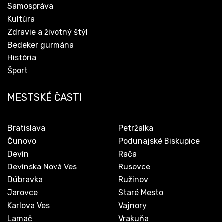
Samospráva
Kultúra
Zdravie a životný štýl
Bedeker gurmána
História
Šport
MESTSKÉ ČASTI
Bratislava
Petržalka
Čunovo
Podunajské Biskupice
Devín
Rača
Devínska Nová Ves
Rusovce
Dúbravka
Ružinov
Jarovce
Staré Mesto
Karlova Ves
Vajnory
Lamač
Vrakuňa