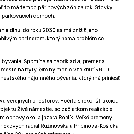
ať to má tempo päť nových zón za rok. Stovky
h parkovacích domoch.
ie dlhu, do roku 2030 sa má znížiť jeho
oľahlivým partnerom, ktorý nemá problém so
 bývanie. Spomína sa napríklad aj premena
 meste na byty, čím by mohlo vzniknúť 9800
 mestského nájomného bývania, ktorý má priniesť
u verejných priestorov. Počíta s rekonštrukciou
jektu Živé námestie, so začiatkom realizácie
m obnovy okolia jazera Rohlík. Veľké premeny
tričkových radiál Ružinovská a Pribinova-Košická.