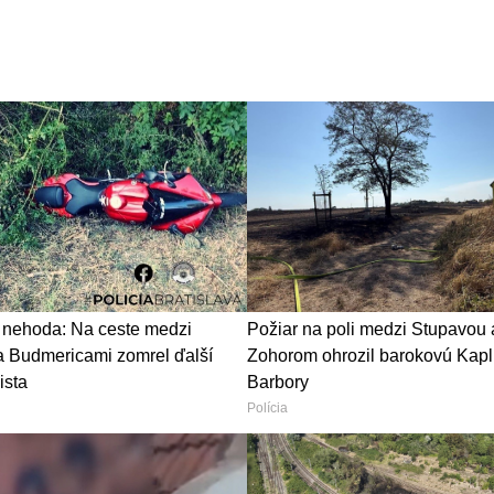
 nehoda: Na ceste medzi
Požiar na poli medzi Stupavou 
 Budmericami zomrel ďalší
Zohorom ohrozil barokovú Kapl
ista
Barbory
Polícia