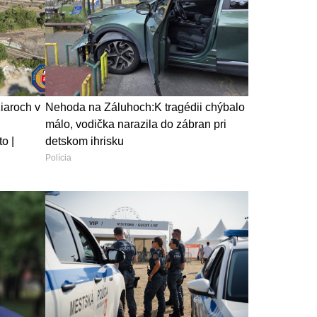
iaroch v
Nehoda na Záluhoch:K tragédii chýbalo
málo, vodička narazila do zábran pri
o |
detskom ihrisku
Polícia