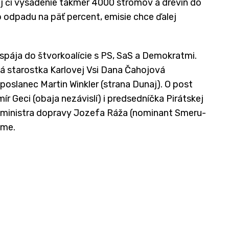
j či vysadenie takmer 4000 stromov a drevín do
o odpadu na päť percent, emisie chce ďalej
pája do štvorkoalície s PS, SaS a Demokratmi.
ná starostka Karlovej Vsi Dana Čahojová
 poslanec Martin Winkler (strana Dunaj). O post
r Geci (obaja nezávislí) i predsedníčka Pirátskej
 ministra dopravy Jozefa Ráža (nominant Smeru-
ume.