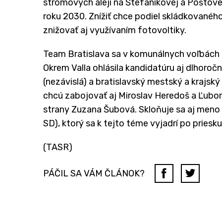
stromových alejí na Štefánikovej a Poštove
roku 2030. Znížiť chce podiel skládkovanéh
znižovať aj využívaním fotovoltiky.
Team Bratislava sa v komunálnych voľbách s
Okrem Valla ohlásila kandidatúru aj dlhoroč
(nezávislá) a bratislavský mestský a krajský
chcú zabojovať aj Miroslav Heredoš a Ľubomí
strany Zuzana Šubová. Skloňuje sa aj meno
SD), ktorý sa k tejto téme vyjadrí po priesk
(TASR)
PÁČIL SA VÁM ČLÁNOK?