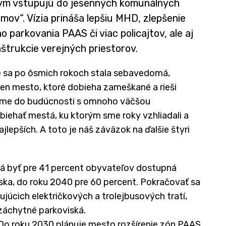
rým vstupujú do jesenných komunálnych
omov“. Vízia prináša lepšiu MHD, zlepšenie
 parkovania PAAS či viac policajtov, ale aj
štrukcie verejných priestorov.
ve sa po ôsmich rokoch stala sebavedomá,
len mesto, ktoré dobieha zameškané a rieši
ráme do budúcnosti s omnoho väčšou
iehať mestá, ku ktorým sme roky vzhliadali a
jlepších. A toto je náš záväzok na ďalšie štyri
á byť pre 41 percent obyvateľov dostupná
ska, do roku 2040 pre 60 percent. Pokračovať sa
júcich električkových a trolejbusových tratí,
záchytné parkoviská.
Do roku 2030 plánuje mesto rozšírenie zón PAAS