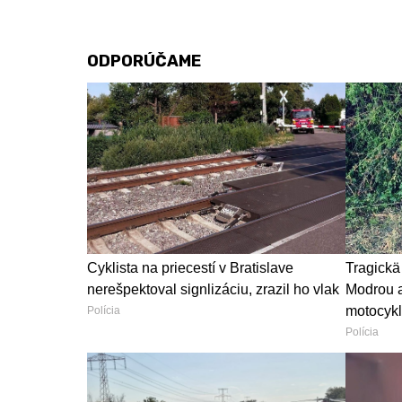
ODPORÚČAME
Cyklista na priecestí v Bratislave
Tragickä
nerešpektoval signlizáciu, zrazil ho vlak
Modrou a
motocykl
Polícia
Polícia