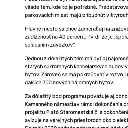
všade tam, kde to je potrebné. Predstavov
parkovacích miest majú pribudnúť v štyroc
Hlavné mesto sa chce zamerať aj na znižovan
zadlženosť na 40 percent. Tvrdí, že je „sp
splácaním záväzkov“.
Jednou z dôležitých tém má byť aj nájomné
starých súkromných kancelárskych budov v
bytov. Zároveň sa má pokračovať v rozvoji
ďalších 700 nových nájomných bytov.
Za dôležitý bod programu považuje aj obnov
Kamenného námestia v rámci dokončenia pro
projektu Plató Staromestská či s dokončení
avizuje na verejných priestoroch okolo elek