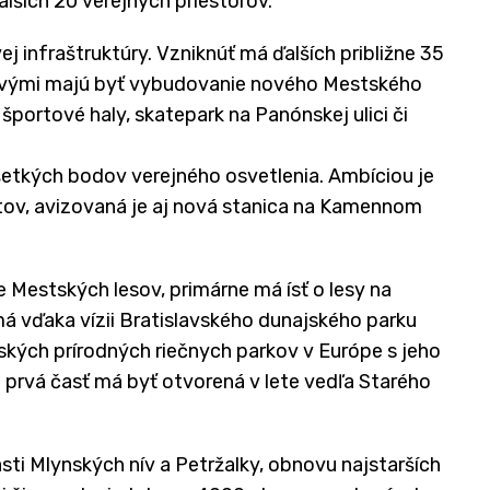
alších 20 verejných priestorov.
ej infraštruktúry. Vzniknúť má ďalších približne 35
účovými majú byť vybudovanie nového Mestského
športové haly, skatepark na Panónskej ulici či
tkých bodov verejného osvetlenia. Ambíciou je
ajtov, avizovaná je aj nová stanica na Kamennom
Mestských lesov, primárne má ísť o lesy na
má vďaka vízii Bratislavského dunajského parku
ských prírodných riečnych parkov v Európe s jeho
prvá časť má byť otvorená v lete vedľa Starého
sti Mlynských nív a Petržalky, obnovu najstarších