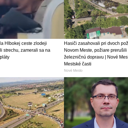
 Hlbokej ceste zlodeji
Hasiči zasahovali pri dvoch pož
i strechu, zamerali sa na
Novom Meste, požiare prerušili
pláty
železničnú dopravu | Nové Mest
Mestské časti
Nové Mesto