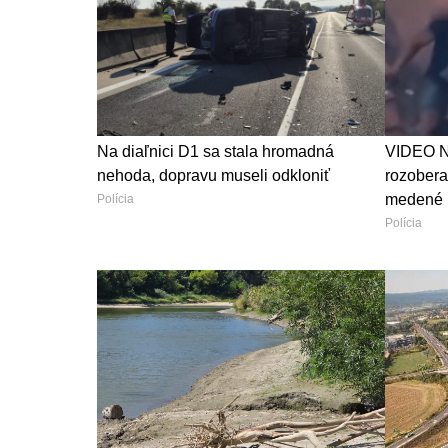
Na diaľnici D1 sa stala hromadná
VIDEO Na
nehoda, dopravu museli odkloniť
rozoberal
medené 
Polícia
Polícia