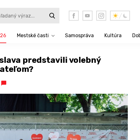
026
Mestské časti
Samospráva
Kultúra
Dob
slava predstavili volebný
vateľom?