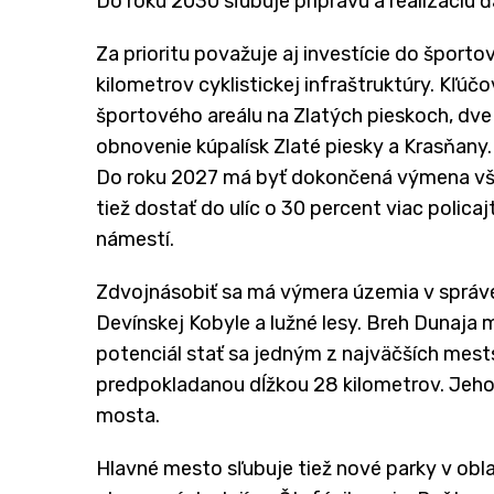
Do roku 2030 sľubuje prípravu a realizáciu ď
Za prioritu považuje aj investície do športov
kilometrov cyklistickej infraštruktúry. Kľ
športového areálu na Zlatých pieskoch, dve 
obnovenie kúpalísk Zlaté piesky a Krasňany.
Do roku 2027 má byť dokončená výmena vše
tiež dostať do ulíc o 30 percent viac polic
námestí.
Zdvojnásobiť sa má výmera územia v správe 
Devínskej Kobyle a lužné lesy. Breh Dunaja 
potenciál stať sa jedným z najväčších mest
predpokladanou dĺžkou 28 kilometrov. Jeho 
mosta.
Hlavné mesto sľubuje tiež nové parky v obla