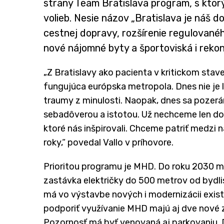
strany Team Bratislava program, s kto
volieb. Nesie názov „Bratislava je náš d
cestnej dopravy, rozšírenie regulovaného
nové nájomné byty a športoviská i rekon
„Z Bratislavy ako pacienta v kritickom sta
fungujúca európska metropola. Dnes nie je 
traumy z minulosti. Naopak, dnes sa poze
sebadôverou a istotou. Už nechceme len dob
ktoré nás inšpirovali. Chceme patriť medzi na
roky,“ povedal Vallo v príhovore.
Prioritou programu je MHD. Do roku 2030 m
zastávka električky do 500 metrov od bydli
má vo výstavbe nových i modernizácii existu
podporiť využívanie MHD majú aj dve nové 
Pozornosť má byť venovaná aj parkovaniu. 