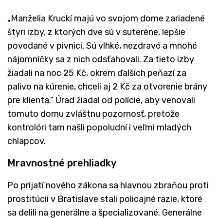
„Manželia Kruckí majú vo svojom dome zariadené
štyri izby, z ktorých dve sú v suteréne, lepšie
povedané v pivnici. Sú vlhké, nezdravé a mnohé
nájomníčky sa z nich odsťahovali. Za tieto izby
žiadali na noc 25 Kč, okrem ďalších peňazí za
palivo na kúrenie, chceli aj 2 Kč za otvorenie brány
pre klienta.“ Úrad žiadal od polície, aby venovali
tomuto domu zvláštnu pozornosť, pretože
kontrolóri tam našli popoludní i veľmi mladých
chlapcov.
Mravnostné prehliadky
Po prijatí nového zákona sa hlavnou zbraňou proti
prostitúcii v Bratislave stali policajné razie, ktoré
sa delili na generálne a špecializované. Generálne