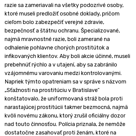
razie sa zameriavali na všetky podozrivé osoby,
ktoré museli predložiť osobné doklady, pričom
cieľom bolo zabezpečiť verejné zdravie,
bezpečnosť a štátnu ochranu. Špecializované,
najmä mravnostné razie, boli zamerané na
odhalenie pohlavne chorých prostitútok a
infikovaných klientov. Aby boli akcie účinné, museli
prebehnúť rýchlo a v utajení, aby sa zabránilo
vzájomnému varovaniu medzi kontrolovanými.
Napriek týmto opatreniam sa v správe s názvom
„Sťažnosti na prostitúciu v Bratislave“
konštatovalo, že uniformovaná stráž bola proti
narastajúcej prostitúcii takmer bezmocná, najmä
kvôli novému zákonu, ktorý zrušil oficiálny dozor
nad touto činnosťou. Polícia priznala, že nemôže
dostatočne zasahovať proti ženám, ktoré na