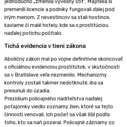
jednoducho „zmenila vývesný štít“. Majitelia si
premenili licencie a podniky fungovali ďalej pod
iným menom. Z nevestincov sa stali hostince,
kaviarne či malé hotely, kde sa s prostitúciou
naďalej potichu počítalo.
Tichá evidencia v tieni zákona
Aboličný zákon mal po vojne definitívne skoncovať
s oficiálnou evidenciou prostitútok, v skutočnosti
sa v Bratislave veľa nezmenilo. Mechanizmy
kontroly zostali takmer nedotknuté, iba sa
presunuli do úzadia.
Prezídium policajného riaditeľstva naďalej
potajomky viedlo zoznamy žien, ktoré sa tejto
činnosti venovali. Ich počet sa však líšil podľa
toho, kto sa naň pozeral. Policajné záznamy zo