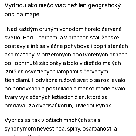
Vydricu ako niečo viac než len geografický
bod na mape.
„Nad každým druhým vchodom horelo červené
svetlo. Pod lucernami a v bránach stáli ženské
postavy a iné sa vláčne pohybovali popri stenách
ako mátohy. V prízemných pootvorených oknách
boli odhrnuté záclonky a bolo vidieť do malých
izbičiek osvetlených lampami s červenými
tienidlami. Hodvábne ružové svetlo sa rozlievalo
po pohovkách a posteliach a mäkko modelovalo
tvary vyzlečených ležiacich žien, ktoré sa
predávali za dvadsať korún,“ uviedol Rybák.
Vydrica sa tak v očiach mnohých stala
synonymom nevestinca, špiny, ošarpanosti a