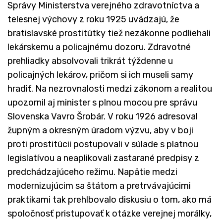
Správy Ministerstva verejného zdravotníctva a
telesnej výchovy z roku 1925 uvádzajú, že
bratislavské prostitútky tiež nezákonne podliehali
lekárskemu a policajnému dozoru. Zdravotné
prehliadky absolvovali trikrát týždenne u
policajných lekárov, pričom si ich museli samy
hradiť. Na nezrovnalosti medzi zákonom a realitou
upozornil aj minister s plnou mocou pre správu
Slovenska Vavro Šrobár. V roku 1926 adresoval
župným a okresným úradom výzvu, aby v boji
proti prostitúcii postupovali v súlade s platnou
legislatívou a neaplikovali zastarané predpisy z
predchádzajúceho režimu. Napätie medzi
modernizujúcim sa štátom a pretrvávajúcimi
praktikami tak prehlbovalo diskusiu o tom, ako má
spoločnosť pristupovať k otázke verejnej morálky,