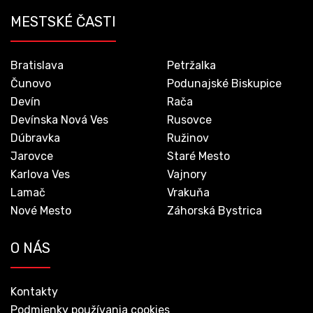
MESTSKÉ ČASTI
Bratislava
Petržalka
Čunovo
Podunajské Biskupice
Devín
Rača
Devínska Nová Ves
Rusovce
Dúbravka
Ružinov
Jarovce
Staré Mesto
Karlova Ves
Vajnory
Lamač
Vrakuňa
Nové Mesto
Záhorská Bystrica
O NÁS
Kontakty
Podmienky používania cookies