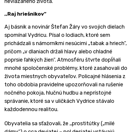
neviazaného života.
,,Raj hriešnikov“
Aj básnik a novinár Štefan Žáry vo svojich dielach
spomínal Vydricu. Písal o lodiach, ktoré sem
prichádzali s námorníkmi nesúcimi „tabak a hriech“,
pričom „v dlaniach držali hlavy alebo chladné
poprsie ľahkých žien“. Atmosféru štvrte dopĺňali
mnohé spoločenské problémy, ktoré zasahovali do
života miestnych obyvateľov. Policajné hlásenia z
toho obdobia pravidelne upozorňovali na rušenie
nočného pokoja, hlučnú hudbu a neprístojné
správanie, ktoré sa v uličkách Vydrice stávalo
každodennou realitou.
Obyvatelia sa sťažovali, že ,,prostitútky („milé
dámy“) o cca deviatej – pol desiatej vstávajú,