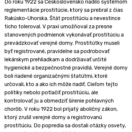
Do roku 1922 sa Československo riadilo systémom
reglementácie prostitúcie, ktorý sa prebral z čias
Rakúsko-Uhorska. Štát prostitúciu a nevestince
ticho toleroval. V praxi umožňoval za presne
stanovených podmienok vykonávať prostitúciu a
prevádzkovať verejné domy. Prostitútky museli
byť registrované, pravidelne sa podrobovať
lekárskym prehliadkam a dodržiavať určité
hygienické a bezpečnostné pravidlá. Verejné domy
boli riadené organizačnými štatútmi, ktoré
určovali, kto a ako ich môže riadiť. Cieľom tejto
politiky nebolo potlačiť prostitúciu, ale
kontrolovať ju a obmedziť šírenie pohlavných
chorôb. V roku 1922 bol prijatý aboličný zákon,
ktorý zrušil verejné domy a registrovanú
prostitúciu. Do popredia sa dostali otázky osvety,