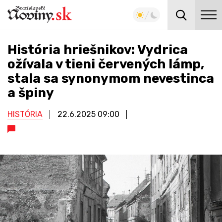
História hriešnikov: Vydrica
ožívala v tieni červených lámp,
stala sa synonymom nevestinca
a špiny
HISTÓRIA
22.6.2025
09:00