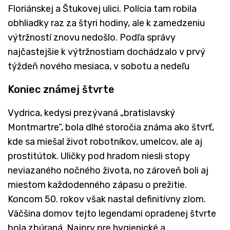
Floriánskej a Štukovej ulici. Polícia tam robila
obhliadky raz za štyri hodiny, ale k zamedzeniu
výtržností znovu nedošlo. Podľa správy
najčastejšie k výtržnostiam dochádzalo v prvý
týždeň nového mesiaca, v sobotu a nedeľu
Koniec známej štvrte
Vydrica, kedysi prezývaná „bratislavský
Montmartre“, bola dlhé storočia známa ako štvrť,
kde sa miešal život robotníkov, umelcov, ale aj
prostitútok. Uličky pod hradom niesli stopy
neviazaného nočného života, no zároveň boli aj
miestom každodenného zápasu o prežitie.
Koncom 50. rokov však nastal definitívny zlom.
Väčšina domov tejto legendami opradenej štvrte
bola zbúraná. Najprv pre hygienické a