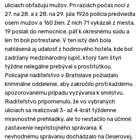
uliciach obťažujú mužov. Pri raziách počas nocí z
27. na 28. a z 28. na 29. júla 1926 polícia predviedla
osem mužov a 160 žien. Z nich 71 vykázali z mesta,
19 poslali do nemocnice, päť k okresnému súdu a
len tri boli potrestané. V ten istý deň bola
nahlásená aj udalosť z hodinového hotela, kde bol
zadržaný medzinárodný lupič, ktorý tam štyri
týždne nelegálne prebýval s prostitútkou.
Policajné riaditeľstvo v Bratislave požiadalo
kriminálne oddelenie, aby zakročilo proti každému
spozorovanému prípadu vyzývania k smilstvu.
Riaditeľstvo pripomenulo, že vo vybraných
uliciach sa realizovali 3- až 4-krát týždenne
mravnostné prehliadky, ale to nestačilo na účinné
zastavenie neprístojného správania. K
nevhodnému správaniu dochádzalo na Oeserovej,