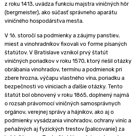
z roku 1413, uvádza funkciu majstra viničných hôr
(bergmeister), ako súčasť správneho aparátu
viničného hospodárstva mesta.
V 16. storočí sa podmienky a záujmy panstiev,
miest a vinohradníkov fixovali vo forme písaných
štatútov. V Bratislave vznikol prvý štatút
viničných poriadkov v roku 1570, ktorý riešil otázky
obrábania vinohradov, termínu a podmienok pri
zbere hrozna, výčapu vlastného vína, poriadku a
bezpečnosti vo viniciach a ďalšie otázky. Tento
štatút bol obnovený v roku 1865, doplnený najmä
o rozsah právomocí viničných samosprávnych
orgánov, verejnej správy a hájnikov, ako aj o
podmienky vysádzania vinohradov, ochrany viníc a
peňažných aj fyzických trestov (palicovanie) za