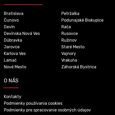
Bratislava
Petržalka
Čunovo
Podunajské Biskupice
Devín
Rača
Devínska Nová Ves
Rusovce
Dúbravka
Ružinov
Jarovce
Staré Mesto
Karlova Ves
Vajnory
Lamač
Vrakuňa
Nové Mesto
Záhorská Bystrica
O NÁS
Kontakty
Podmienky používania cookies
Podmienky pre spracovanie osobných údajov