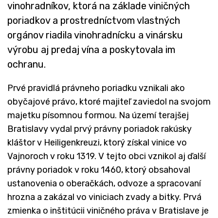
vinohradníkov, ktorá na základe viničných
poriadkov a prostredníctvom vlastných
orgánov riadila vinohradnícku a vinársku
výrobu aj predaj vína a poskytovala im
ochranu.
Prvé pravidlá právneho poriadku vznikali ako
obyčajové právo, ktoré majiteľ zaviedol na svojom
majetku písomnou formou. Na území terajšej
Bratislavy vydal prvý právny poriadok rakúsky
kláštor v Heiligenkreuzi, ktorý získal vinice vo
Vajnoroch v roku 1319. V tejto obci vznikol aj ďalší
právny poriadok v roku 1460, ktorý obsahoval
ustanovenia o oberačkách, odvoze a spracovaní
hrozna a zakázal vo viniciach zvady a bitky. Prvá
zmienka o inštitúcii viničného práva v Bratislave je