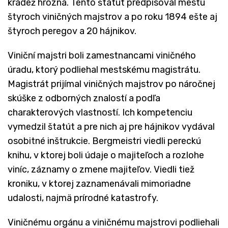
krádež hrozna. Tento štatút predpisoval mestu
štyroch viničných majstrov a po roku 1894 ešte aj
štyroch peregov a 20 hájnikov.
Viniční majstri boli zamestnancami viničného
úradu, ktorý podliehal mestskému magistrátu.
Magistrát prijímal viničných majstrov po náročnej
skúške z odborných znalostí a podľa
charakterových vlastností. Ich kompetenciu
vymedzil štatút a pre nich aj pre hájnikov vydával
osobitné inštrukcie. Bergmeistri viedli pereckú
knihu, v ktorej boli údaje o majiteľoch a rozlohe
viníc, záznamy o zmene majiteľov. Viedli tiež
kroniku, v ktorej zaznamenávali mimoriadne
udalosti, najmä prírodné katastrofy.
Viničnému orgánu a viničnému majstrovi podliehali