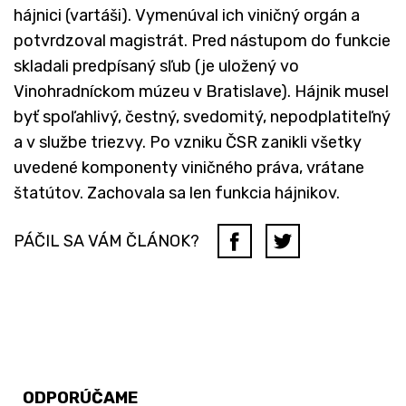
hájnici (vartáši). Vymenúval ich viničný orgán a
potvrdzoval magistrát. Pred nástupom do funkcie
skladali predpísaný sľub (je uložený vo
Vinohradníckom múzeu v Bratislave). Hájnik musel
byť spoľahlivý, čestný, svedomitý, nepodplatiteľný
a v službe triezvy. Po vzniku ČSR zanikli všetky
uvedené komponenty viničného práva, vrátane
štatútov. Zachovala sa len funkcia hájnikov.
PÁČIL SA VÁM ČLÁNOK?
ODPORÚČAME