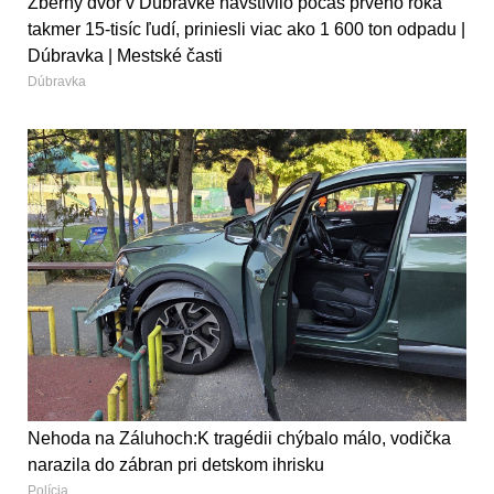
Zberný dvor v Dúbravke navštívilo počas prvého roka
takmer 15-tisíc ľudí, priniesli viac ako 1 600 ton odpadu |
Dúbravka | Mestské časti
Dúbravka
Nehoda na Záluhoch:K tragédii chýbalo málo, vodička
narazila do zábran pri detskom ihrisku
Polícia