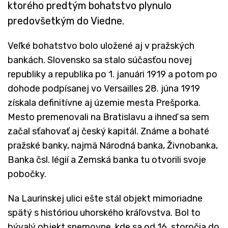
ktorého predtým bohatstvo plynulo
predovšetkým do Viedne.
Veľké bohatstvo bolo uložené aj v pražských
bankách. Slovensko sa stalo súčasťou novej
republiky a republika po 1. januári 1919 a potom po
dohode podpísanej vo Versailles 28. júna 1919
získala definitívne aj územie mesta Prešporka.
Mesto premenovali na Bratislavu a ihneď sa sem
začal sťahovať aj český kapitál. Známe a bohaté
pražské banky, najmä Národná banka, Živnobanka,
Banka čsl. légií a Zemská banka tu otvorili svoje
pobočky.
Na Laurinskej ulici ešte stál objekt mimoriadne
spätý s históriou uhorského kráľovstva. Bol to
bývalý objekt snemovne, kde sa od 16. storočia do