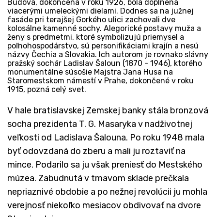
Budova, dokončená v roku 1926, bola doplnená
viacerými umeleckými dielami. Dodnes sa na južnej
fasáde pri terajšej Gorkého ulici zachovali dve
kolosálne kamenné sochy. Alegorické postavy muža a
ženy s predmetmi, ktoré symbolizujú priemysel a
poľnohospodárstvo, sú personifikáciami krajín a nesú
názvy Čechia a Slovakia. Ich autorom je rovnako slávny
pražský sochár Ladislav Šaloun (1870 - 1946), ktorého
monumentálne súsošie Majstra Jana Husa na
Staromestskom námestí v Prahe, dokončené v roku
1915, pozná celý svet.
V hale bratislavskej Zemskej banky stála bronzová
socha prezidenta T. G. Masaryka v nadživotnej
veľkosti od Ladislava Šalouna. Po roku 1948 mala
byť odovzdaná do zberu a mali ju roztaviť na
mince. Podarilo sa ju však preniesť do Mestského
múzea. Zabudnutá v tmavom sklade prečkala
nepriaznivé obdobie a po nežnej revolúcii ju mohla
verejnosť niekoľko mesiacov obdivovať na dvore