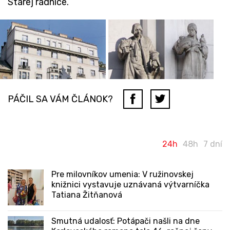
Starej radnice.
PÁČIL SA VÁM ČLÁNOK?
24h
48h
7 dní
Pre milovníkov umenia: V ružinovskej
knižnici vystavuje uznávaná výtvarníčka
Tatiana Žitňanová
Smutná udalosť: Potápači našli na dne