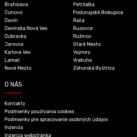
Bratislava
Petržalka
Čunovo
Podunajské Biskupice
Devín
Rača
Devínska Nová Ves
Rusovce
Dúbravka
Ružinov
Jarovce
Staré Mesto
Karlova Ves
Vajnory
Lamač
Vrakuňa
Nové Mesto
Záhorská Bystrica
O NÁS
Kontakty
Podmienky používania cookies
Podmienky pre spracovanie osobných údajov
Inzercia
Inzercia webstránka