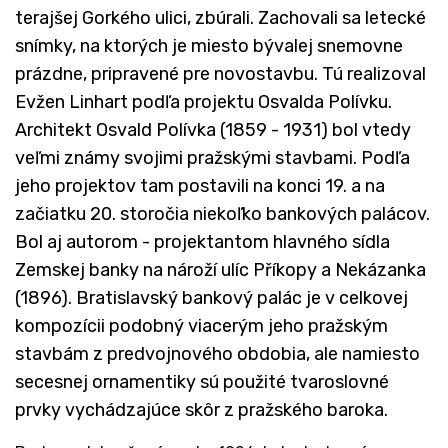
terajšej Gorkého ulici, zbúrali. Zachovali sa letecké
snímky, na ktorých je miesto bývalej snemovne
prázdne, pripravené pre novostavbu. Tú realizoval
Evžen Linhart podľa projektu Osvalda Polívku.
Architekt Osvald Polívka (1859 - 1931) bol vtedy
veľmi známy svojimi pražskými stavbami. Podľa
jeho projektov tam postavili na konci 19. a na
začiatku 20. storočia niekoľko bankových palácov.
Bol aj autorom - projektantom hlavného sídla
Zemskej banky na nároží ulíc Příkopy a Nekázanka
(1896). Bratislavský bankový palác je v celkovej
kompozícii podobný viacerým jeho pražským
stavbám z predvojnového obdobia, ale namiesto
secesnej ornamentiky sú použité tvaroslovné
prvky vychádzajúce skôr z pražského baroka.