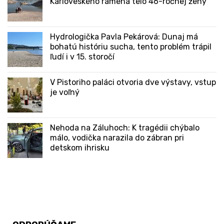
Karloveského ramena telo 46-ročnej ženy
Hydrologička Pavla Pekárová: Dunaj má
bohatú históriu sucha, tento problém trápil
ľudí i v 15. storočí
V Pistoriho paláci otvoria dve výstavy, vstup
je voľný
Nehoda na Záluhoch: K tragédii chýbalo
málo, vodička narazila do zábran pri
detskom ihrisku