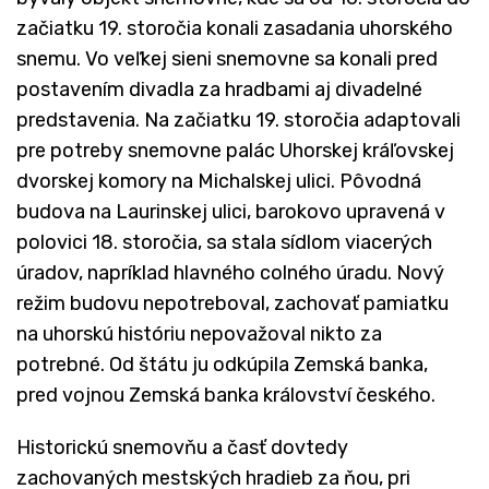
začiatku 19. storočia konali zasadania uhorského
snemu. Vo veľkej sieni snemovne sa konali pred
postavením divadla za hradbami aj divadelné
predstavenia. Na začiatku 19. storočia adaptovali
pre potreby snemovne palác Uhorskej kráľovskej
dvorskej komory na Michalskej ulici. Pôvodná
budova na Laurinskej ulici, barokovo upravená v
polovici 18. storočia, sa stala sídlom viacerých
úradov, napríklad hlavného colného úradu. Nový
režim budovu nepotreboval, zachovať pamiatku
na uhorskú históriu nepovažoval nikto za
potrebné. Od štátu ju odkúpila Zemská banka,
pred vojnou Zemská banka království českého.
Historickú snemovňu a časť dovtedy
zachovaných mestských hradieb za ňou, pri