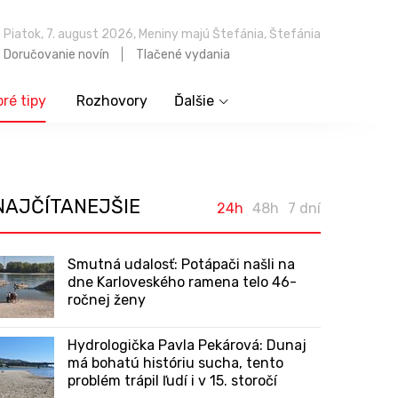
Piatok, 7. august 2026, Meniny majú Štefánia, Štefánia
Doručovanie novín
Tlačené vydania
ré tipy
Rozhovory
Ďalšie
NAJČÍTANEJŠIE
24h
48h
7 dní
Smutná udalosť: Potápači našli na
dne Karloveského ramena telo 46-
ročnej ženy
Hydrologička Pavla Pekárová: Dunaj
má bohatú históriu sucha, tento
problém trápil ľudí i v 15. storočí