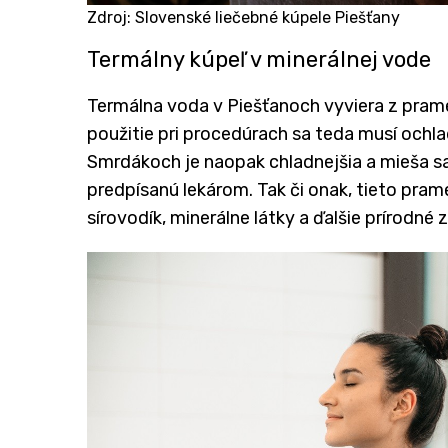
Zdroj: Slovenské liečebné kúpele Piešťany
Termálny kúpeľ v minerálnej vode
Termálna voda v Piešťanoch vyviera z prame
použitie pri procedúrach sa teda musí ochl
Smrdákoch je naopak chladnejšia a mieša s
predpísanú lekárom. Tak či onak, tieto pram
sírovodík, minerálne látky a ďalšie prírodné z