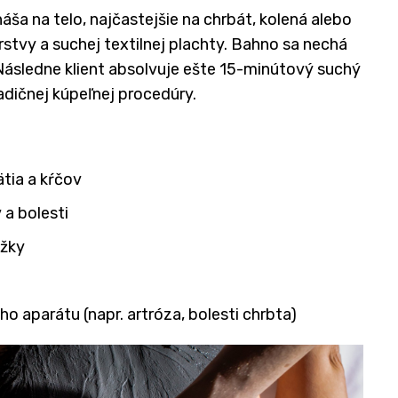
áša na telo, najčastejšie na chrbát, kolená alebo
rstvy a suchej textilnej plachty. Bahno sa nechá
Následne klient absolvuje ešte 15-minútový suchý
radičnej kúpeľnej procedúry.
ätia a kŕčov
a bolesti
ožky
aparátu (napr. artróza, bolesti chrbta)