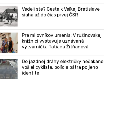
Vedeli ste? Cesta k Veľkej Bratislave
siaha až do čias prvej ČSR
Pre milovníkov umenia: V ružinovskej
knižnici vystavuje uznávaná
výtvarníčka Tatiana Žitňanová
Do jazdnej dráhy električky nečakane
vošiel cyklista, polícia pátra po jeho
identite