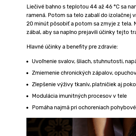
Liečivé bahno s teplotou 44 až 46 °C sa nan
ramená. Potom sa telo zabalí do izolačnej v
20 minút pôsobiť a potom sa zmyje z tela. 
zábal, aby sa naplno prejavili účinky tejto t
Hlavné účinky a benefity pre zdravie:
Uvoľnenie svalov, šliach, stuhnutosti, nap
Zmiernenie chronických zápalov, opuchov 
Zlepšenie výživy tkanív, platničiek aj pok
Modulácia imunitných procesov v tele
Pomáha najmä pri ochoreniach pohybového 