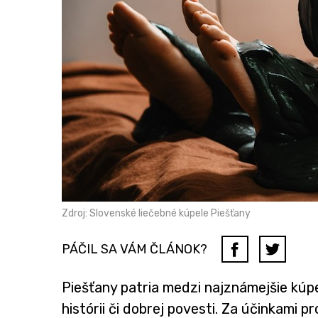
Zdroj: Slovenské liečebné kúpele Piešťany
PÁČIL SA VÁM ČLÁNOK?
Piešťany patria medzi najznámejšie kúpe
histórii či dobrej povesti. Za účinkami 