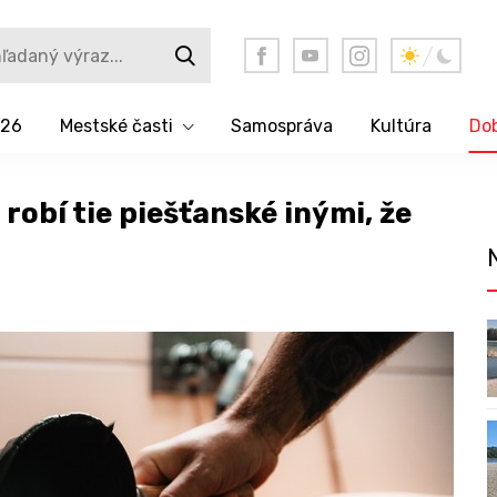
026
Mestské časti
Samospráva
Kultúra
Dob
 robí tie piešťanské inými, že