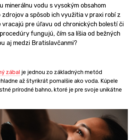
nu minerálnu vodu s vysokým obsahom
zdrojov a spôsob ich využitia v praxi robí z
 vracajú pre úľavu od chronických bolestí či
 procedúry fungujú, čím sa líšia od bežných
ubu aj medzi Bratislavčanmi?
ý zábal
je jednou zo základných metód
hladne až štyrikrát pomalšie ako voda. Kúpele
stné prírodné bahno, ktoré je pre svoje unikátne