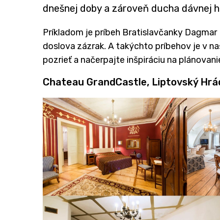
dnešnej doby a zároveň ducha dávnej his
Príkladom je príbeh Bratislavčanky Dagmar 
doslova zázrak. A takýchto príbehov je v naš
pozrieť a načerpajte inšpiráciu na plánovan
Chateau GrandCastle, Liptovský Hrá