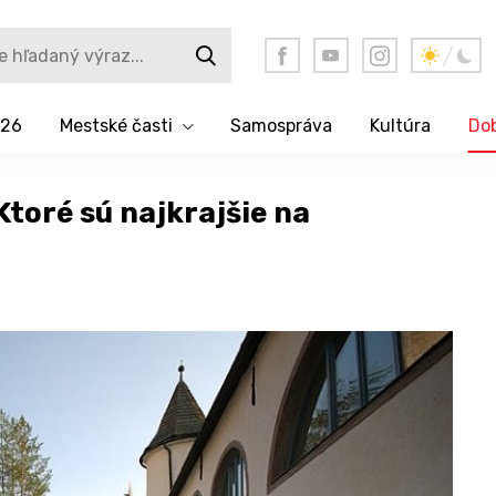
026
Mestské časti
Samospráva
Kultúra
Dob
toré sú najkrajšie na