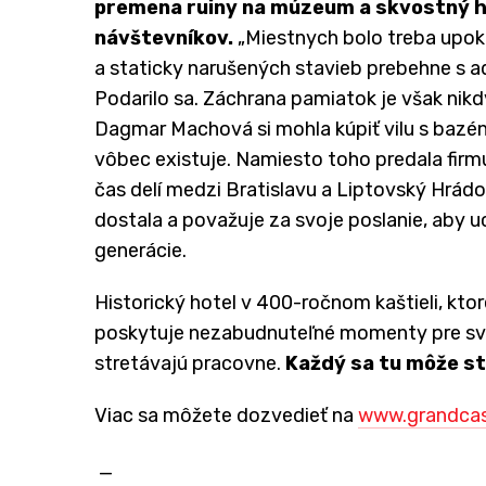
premena ruiny na múzeum a skvostný hi
návštevníkov.
„Miestnych bolo treba upok
a staticky narušených stavieb prebehne s ad
Podarilo sa. Záchrana pamiatok je však nikdy
Dagmar Machová si mohla kúpiť vilu s bazén
vôbec existuje. Namiesto toho predala firmu
čas delí medzi Bratislavu a Liptovský Hrádok
dostala a považuje za svoje poslanie, aby u
generácie.
Historický hotel v 400-ročnom kaštieli, kt
poskytuje nezabudnuteľné momenty pre svad
stretávajú pracovne.
Každý sa tu môže st
Viac sa môžete dozvedieť na
www.grandcas
_