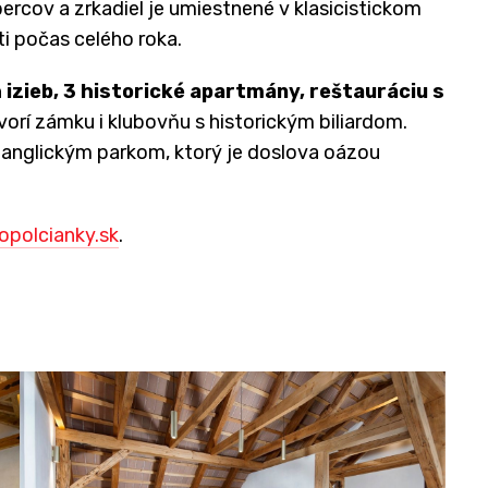
bercov a zrkadiel je umiestnené v klasicistickom
ti počas celého roka.
izieb, 3 historické apartmány, reštauráciu s
orí zámku i klubovňu s historickým biliardom.
anglickým parkom, ktorý je doslova oázou
polcianky.sk
.