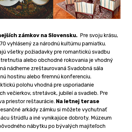
ejších zámkov na Slovensku.
Pre svoju krásu,
970 vyhlásený za národnú kultúrnu pamiatku.
ajú všetky požiadavky pre romantickú svadbu
stretnutia alebo obchodné rokovania je vhodný
sná nádherne zreštaurovaná Svadobná sála
nú hostinu alebo firemnú konferenciu.
aktickú polohu vhodná pre usporiadanie
 večierkov, stretávok, jubileí a svadieb. Pre
a priestor reštaurácie.
Na letnej terase
nesančné arkády zámku si môžete vychutnať
mácu štrúdľu a iné vynikajúce dobroty. Múzeum
 pôvodného nábytku po bývalých majiteľoch