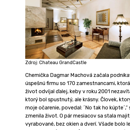
Zdroj: Chateau GrandCastle
​Chemička Dagmar Machová začala podnikať h
úspešnú firmu so 170 zamestnancami, ktorá 
život odvíjal ďalej, keby v roku 2001 nezaví
ktorý bol spustnutý, ale krásny. Človek, ktorý
moje očarenie, povedal: ´No tak ho kúpte´,
zmenila život. O pár mesiacov sa stala majit
vyrabované, bez okien a dverí. Všade bolo le