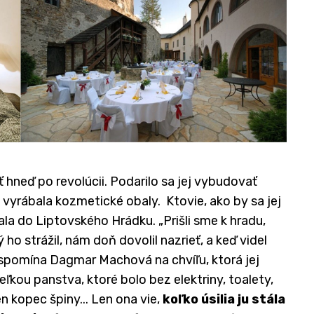
neď po revolúcii. Podarilo sa jej vybudovať
vyrábala kozmetické obaly. Ktovie, ako by sa jej
tala do Liptovského Hrádku. „Prišli sme k hradu,
 ho strážil, nám doň dovolil nazrieť, a keď videl
“ spomína Dagmar Machová na chvíľu, ktorá jej
eľkou panstva, ktoré bolo bez elektriny, toalety,
n kopec špiny... Len ona vie,
koľko úsilia ju stála