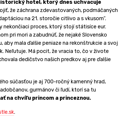
storický hotel, ktorý dnes uchvacuje
ojiť, že záchrana zdevastovaných, podmáčaných
aptáciou na 21. storočie citlivo a s vkusom“.
 nekončiaci proces, ktorý stojí státisíce eur.
om pri mori a zabudnúť, že nejaké Slovensko
, aby mala ďalšie peniaze na rekonštrukcie a svoj
. Neľutuje. Má pocit, že vracia to, čo v živote
chovala dedičstvo našich predkov aj pre ďalšie
orého súčasťou je aj 700-ročný kamenný hrad,
občanov, gurmánov či ľudí, ktorí sa tu
ať na chvíľu princom a princeznou.
tle.sk
.