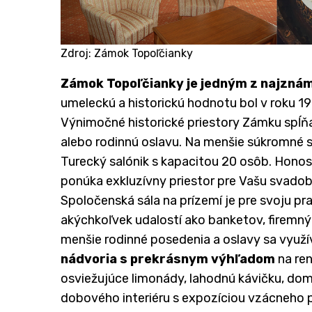
Zdroj: Zámok Topoľčianky
Zámok Topoľčianky je jedným z najznám
umeleckú a historickú hodnotu bol v roku 1
Výnimočné historické priestory Zámku spĺň
alebo rodinnú oslavu. Na menšie súkromné 
Turecký salónik s kapacitou 20 osôb. Hono
ponúka exkluzívny priestor pre Vašu svadob
Spoločenská sála na prízemí je pre svoju pr
akýchkoľvek udalostí ako banketov, firemných
menšie rodinné posedenia a oslavy sa využív
nádvoria s prekrásnym výhľadom
na re
osviežujúce limonády, lahodnú kávičku, do
dobového interiéru s expozíciou vzácneho