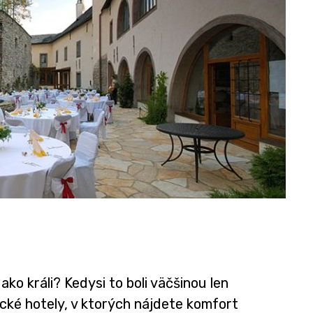
o králi? Kedysi to boli väčšinou len
ické hotely, v ktorých nájdete komfort