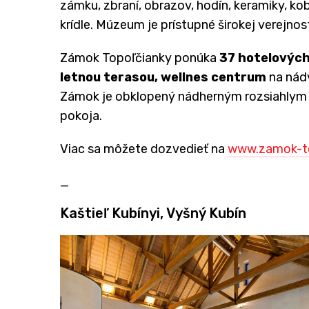
zámku, zbraní, obrazov, hodín, keramiky, ko
krídle. Múzeum je prístupné širokej verejnos
Zámok Topoľčianky ponúka
37 hotelových 
letnou terasou, wellnes centrum
na nádv
Zámok je obklopený nádherným rozsiahlym 
pokoja.
Viac sa môžete dozvedieť na
www.zamok-to
_
Kaštieľ Kubínyi, Vyšný Kubín