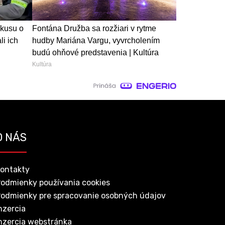
okusu o
Fontána Družba sa rozžiari v rytme
li ich
hudby Mariána Vargu, vyvrcholením
budú ohňové predstavenia | Kultúra
Kultúra
O NÁS
ontakty
odmienky používania cookies
odmienky pre spracovanie osobných údajov
nzercia
nzercia webstránka