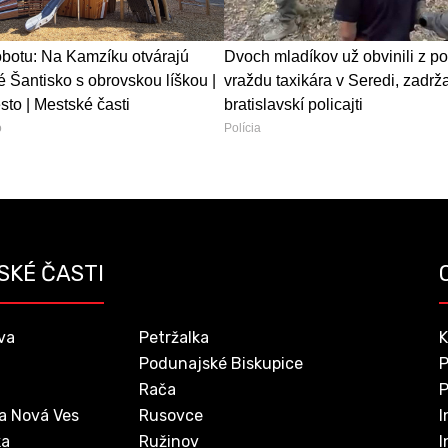
obotu: Na Kamzíku otvárajú
Dvoch mladíkov už obvinili z p
 Šantisko s obrovskou líškou |
vraždu taxikára v Seredi, zadrža
to | Mestské časti
bratislavskí policajti
o
Polícia
SKÉ ČASTI
va
Petržalka
K
Podunajské Biskupice
P
Rača
P
a Nová Ves
Rusovce
I
ka
Ružinov
I