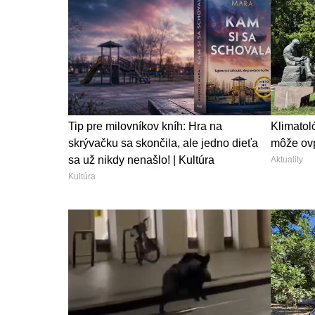
Tip pre milovníkov kníh: Hra na
Klimatol
skrývačku sa skončila, ale jedno dieťa
môže ovp
sa už nikdy nenašlo! | Kultúra
Aktuality
Kultúra