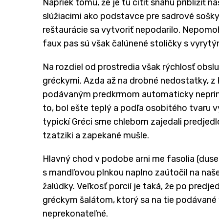
Napriek tomu, že je tu cítiť snahu priblížiť 
slúžiacimi ako podstavce pre sadrové sošk
reštaurácie sa vytvoriť nepodarilo. Nepomo
faux pas sú však čalúnené stoličky s vyry
Na rozdiel od prostredia však rýchlosť obsl
gréckymi. Azda až na drobné nedostatky, z 
podávaným predkrmom automaticky nepriniesl
to, bol ešte teplý a podľa osobitého tvaru vy
typickí Gréci sme chlebom zajedali predjed
tzatziki a zapekané mušle.
Hlavný chod v podobe arni me fasolia (duse
s mandľovou plnkou naplno zaútočil na naš
žalúdky. Veľkosť porcií je taká, že po predje
gréckym šalátom, ktorý sa na tie podávané 
neprekonateľné.