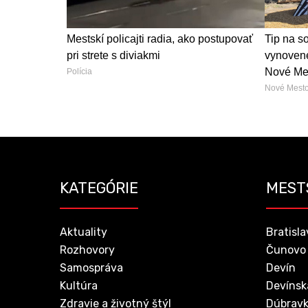
Mestskí policajti radia, ako postupovať
Tip na s
pri strete s diviakmi
vynovené
Nové Mes
Polícia
Nové Mest
KATEGÓRIE
MEST
Aktuality
Bratisla
Rozhovory
Čunovo
Samospráva
Devín
Kultúra
Devínsk
Zdravie a životný štýl
Dúbrav