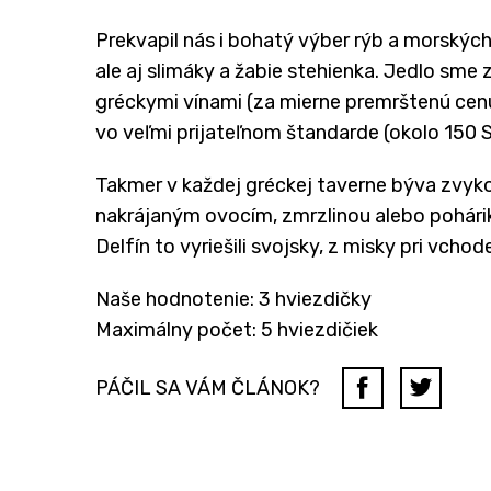
Prekvapil nás i bohatý výber rýb a morských
ale aj slimáky a žabie stehienka. Jedlo sme 
gréckymi vínami (za mierne premrštenú cenu
vo veľmi prijateľnom štandarde (okolo 150 S
Takmer v každej gréckej taverne býva zvyko
nakrájaným ovocím, zmrzlinou alebo pohárik
Delfín to vyriešili svojsky, z misky pri vcho
Naše hodnotenie: 3 hviezdičky
Maximálny počet: 5 hviezdičiek
PÁČIL SA VÁM ČLÁNOK?