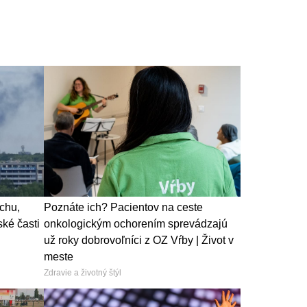
uchu,
Poznáte ich? Pacientov na ceste
ské časti
onkologickým ochorením sprevádzajú
už roky dobrovoľníci z OZ Vŕby | Život v
meste
Zdravie a životný štýl