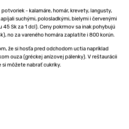
 potvoriek - kalamáre, homár, krevety, langusty,
zapíjali suchými, polosladkými, bielymi i červenými
 45 Sk za 1 dcl). Ceny pokrmov sa inak pohybujú
k), no za vareného homára zaplatíte i 800 korún.
m, že si hosťa pred odchodom uctia napríklad
om ouza (gréckej anízovej pálenky). V reštaurácii
de si môžete nabrať cukríky.