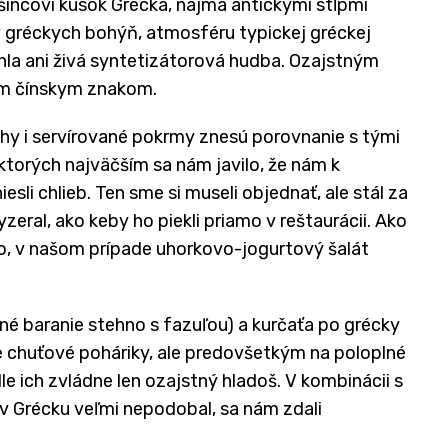
našincovi kúsok Grécka, najmä antickými stĺpmi
y gréckych bohýň, atmosféru typickej gréckej
hla ani živá syntetizátorová hudba. Ozajst­ným
tým čínskym znakom.
uhy i servírované pokrmy znesú porovnanie s tými
ktorých najväčším sa nám javilo, že nám k
i chlieb. Ten sme si museli objednať, ale stál za
zeral, ako keby ho piekli priamo v reštaurácii. Ako
lo, v našom prípade uhorkovo-jogurtový šalát
né baranie stehno s fazuľou) a kurčaťa po grécky
e chuťové poháriky, ale predovšetkým na poloplné
dle ich zvládne len ozajstný hladoš. V kombinácii s
v Grécku veľmi nepodobal, sa nám zdali