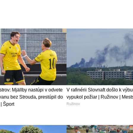
trov: Mjällby nastúpi v odvete
V rafinérii Slovnaft došlo k výb
vanu bez Strouda, prestúpil do
vypukol požiar | Ružinov | Mest
 | Šport
Ružinov