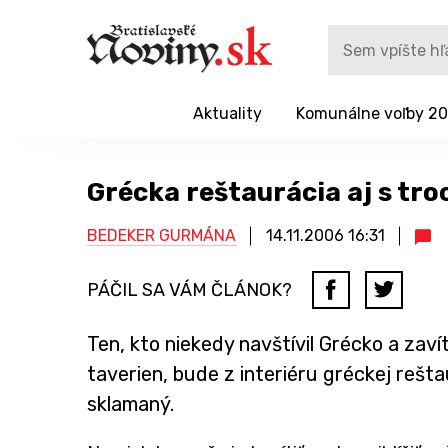
Aktuality
Komunálne voľby 2
Grécka reštaurácia aj s tro
BEDEKER GURMÁNA
14.11.2006
16:31
PÁČIL SA VÁM ČLÁNOK?
Ten, kto niekedy navštívil Grécko a zav
taverien, bude z interiéru gréckej rešta
sklamaný.