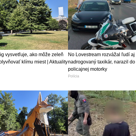
óg vysvetľuje, ako môže zeleň
No Lovestream rozvážal ľudí aj
lyvňovať klímu miest | Aktuality
nadrogovaný taxikár, narazil do
policajnej motorky
Polícia