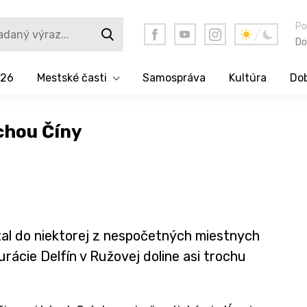
Po
Do
026
Mestské časti
Samospráva
Kultúra
Dob
chou Číny
ítal do niektorej z nespočetných miestnych
urácie Delfín v Ružovej doline asi trochu