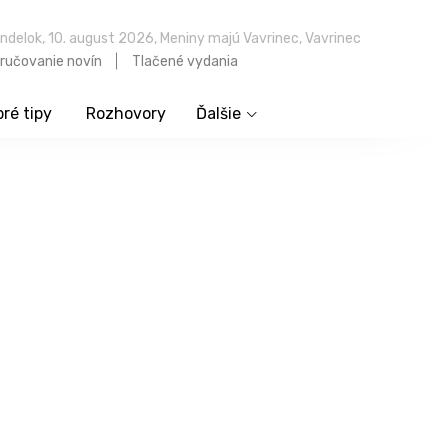
ndelok, 10. august 2026, Meniny majú Vavrinec, Vavrinec
ručovanie novín
Tlačené vydania
ré tipy
Rozhovory
Ďalšie