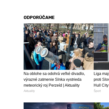
ODPORÚČAME
Na oblohe sa odohrá veľké divadlo,
Liga majs
výrazné zatmenie Slnka vystrieda
proti Slo
meteorický roj Perzeíd | Aktuality
Hull City
Aktuality
Šport