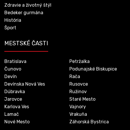
Zdravie a životný štýl
Bedeker gurmána
História
Šport
MESTSKÉ ČASTI
Bratislava
Petržalka
Čunovo
Podunajské Biskupice
Devín
Rača
Devínska Nová Ves
Rusovce
Dúbravka
Ružinov
Jarovce
Staré Mesto
Karlova Ves
Vajnory
Lamač
Vrakuňa
Nové Mesto
Záhorská Bystrica