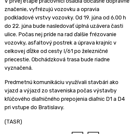
V prvej etape pracovníci osadia dočasné dopravné
značenie, vyfrézujú vozovku a opravia
podkladové vrstvy vozovky. Od 19. júna od 6.00 h
do 22. júna bude nasledovať úplná uzávera časti
ulice. Počas nej príde na rad ďalšie frézovanie
vozovky, asfaltový postrek a úprava krajníc v
celkovej dĺžke od cesty I/61 po železničné
priecestie. Obchádzková trasa bude riadne
vyznačená.
Predmetnú komunikáciu využívali stavbári ako
vjazd a výjazd zo staveniska počas výstavby
kľúčového diaľničného prepojenia diaľnic D1 a D4
pri vstupe do Bratislavy.
(TASR)