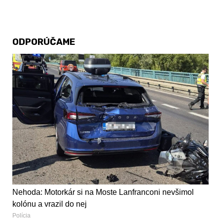
ODPORÚČAME
Nehoda: Motorkár si na Moste Lanfranconi nevšimol
kolónu a vrazil do nej
Polícia