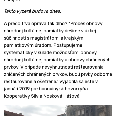
​Takto vyzerá budova dnes.
A prečo trvá oprava tak dlho? "Proces obnovy
národnej kultúrnej pamiatky riešime v úzkej
súčinnosti s magistrátom a krajským
pamiatkovým úradom. Postupujeme
systematicky v súlade možnosťami obnovy
národnej kultúrnej pamiatky a obnovy chránených
prvkov. V prípade nevyhnutnosti reštaurovania
zničených chránených prvkov, budú prvky odborne
reštaurované a ošetrené," vyjadrila sa ešte v
januári 2019 pre banoviny.sk hovorkyňa
Kooperativy Silvia Nosková Illášová.