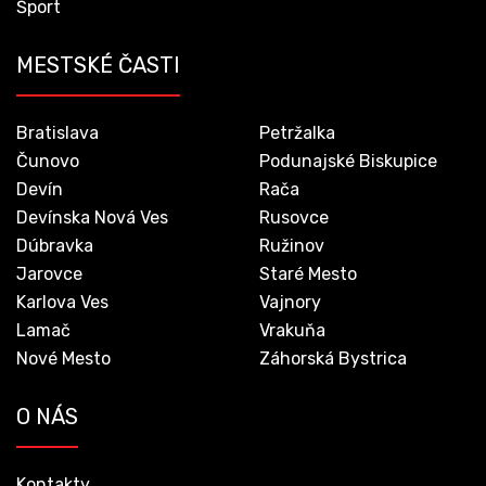
Šport
MESTSKÉ ČASTI
Bratislava
Petržalka
Čunovo
Podunajské Biskupice
Devín
Rača
Devínska Nová Ves
Rusovce
Dúbravka
Ružinov
Jarovce
Staré Mesto
Karlova Ves
Vajnory
Lamač
Vrakuňa
Nové Mesto
Záhorská Bystrica
O NÁS
Kontakty