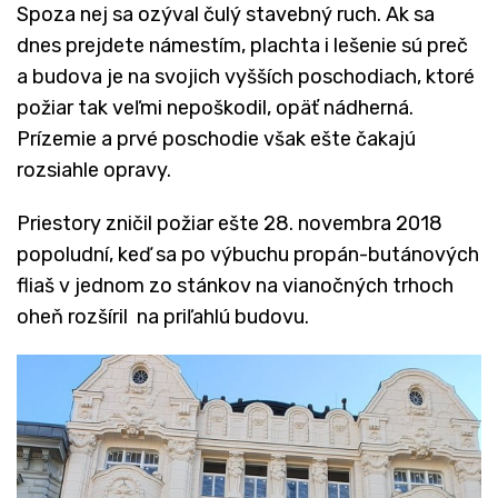
Spoza nej sa ozýval čulý stavebný ruch. Ak sa
dnes prejdete námestím, plachta i lešenie sú preč
a budova je na svojich vyšších poschodiach, ktoré
požiar tak veľmi nepoškodil, opäť nádherná.
Prízemie a prvé poschodie však ešte čakajú
rozsiahle opravy.
Priestory
zničil požiar ešte 28. novembra 2018
popoludní, keď sa po výbuchu propán-butánových
fliaš v jednom zo stánkov na vianočných trhoch
oheň rozšíril na priľahlú budovu.