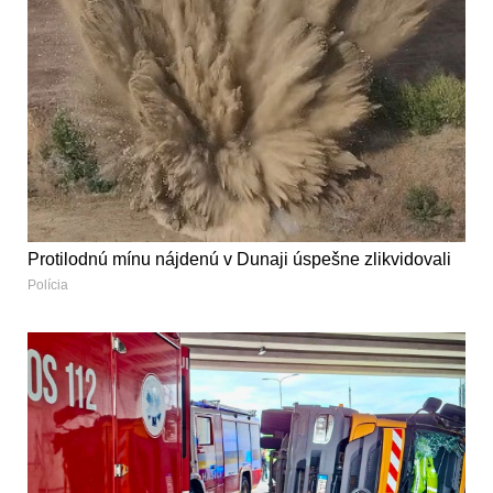
Protilodnú mínu nájdenú v Dunaji úspešne zlikvidovali
Polícia