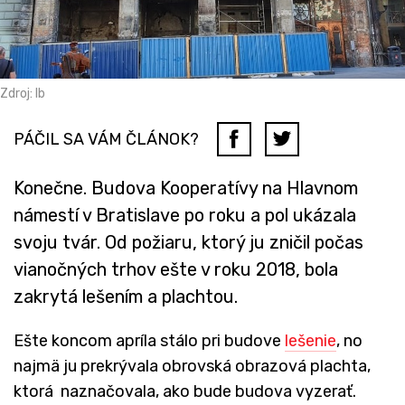
Zdroj: lb
PÁČIL SA VÁM ČLÁNOK?
Konečne. Budova Kooperatívy na Hlavnom
námestí v Bratislave po roku a pol ukázala
svoju tvár. Od požiaru, ktorý ju zničil počas
vianočných trhov ešte v roku 2018, bola
zakrytá lešením a plachtou.
Ešte koncom apríla stálo pri budove
lešenie
, no
najmä ju prekrývala obrovská obrazová plachta,
ktorá naznačovala, ako bude budova vyzerať.