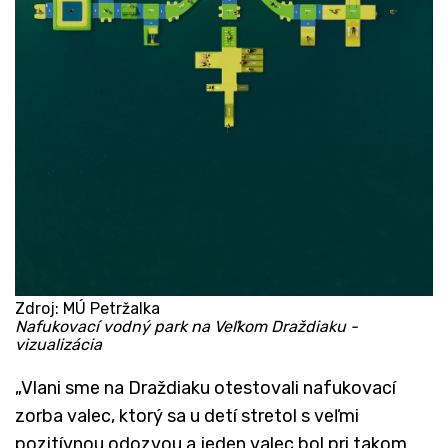
Zdroj: MÚ Petržalka
Nafukovací vodný park na Veľkom Draždiaku -
vizualizácia
„Vlani sme na Draždiaku otestovali nafukovací
zorba valec, ktorý sa u detí stretol s veľmi
pozitívnou odozvou a jeden valec bol pri takom