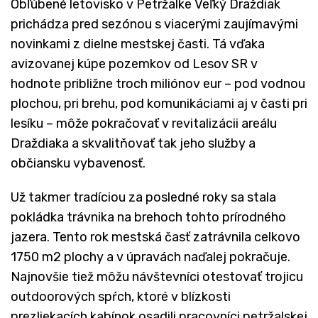
Obľúbené letovisko v Petržalke Veľký Draždiak
prichádza pred sezónou s viacerými zaujímavými
novinkami z dielne mestskej časti. Tá vďaka
avizovanej kúpe pozemkov od Lesov SR v
hodnote približne troch miliónov eur – pod vodnou
plochou, pri brehu, pod komunikáciami aj v časti pri
lesíku – môže pokračovať v revitalizácii areálu
Draždiaka a skvalitňovať tak jeho služby a
občiansku vybavenosť.
Už takmer tradíciou za posledné roky sa stala
pokládka trávnika na brehoch tohto prírodného
jazera. Tento rok mestská časť zatrávnila celkovo
1750 m2 plochy a v úpravách naďalej pokračuje.
Najnovšie tiež môžu návštevníci otestovať trojicu
outdoorových spŕch, ktoré v blízkosti
prezliekacích kabínok osadili pracovníci petržalskej