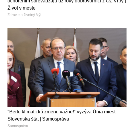
ochorením sprevádzajú už roky dobrovoľníci z OZ Vŕby |
Život v meste
Zdravie a životný štýl
"Berte klimatickú zmenu väźne!" vyzýva Únia miest
Slovenska štát | Samospráva
Samospráva