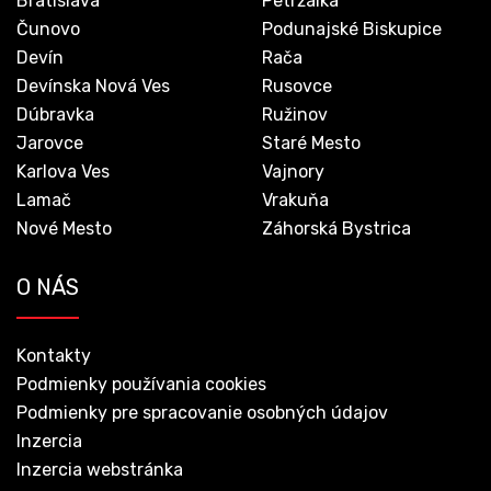
Bratislava
Petržalka
Čunovo
Podunajské Biskupice
Devín
Rača
Devínska Nová Ves
Rusovce
Dúbravka
Ružinov
Jarovce
Staré Mesto
Karlova Ves
Vajnory
Lamač
Vrakuňa
Nové Mesto
Záhorská Bystrica
O NÁS
Kontakty
Podmienky používania cookies
Podmienky pre spracovanie osobných údajov
Inzercia
Inzercia webstránka