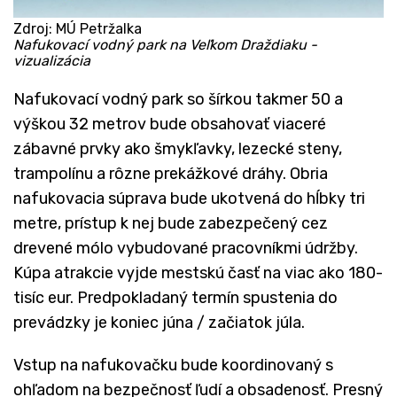
Zdroj: MÚ Petržalka
Nafukovací vodný park na Veľkom Draždiaku -
vizualizácia
Nafukovací vodný park so šírkou takmer 50 a
výškou 32 metrov bude obsahovať viaceré
zábavné prvky ako šmykľavky, lezecké steny,
trampolínu a rôzne prekážkové dráhy. Obria
nafukovacia súprava bude ukotvená do hĺbky tri
metre, prístup k nej bude zabezpečený cez
drevené mólo vybudované pracovníkmi údržby.
Kúpa atrakcie vyjde mestskú časť na viac ako 180-
tisíc eur. Predpokladaný termín spustenia do
prevádzky je koniec júna / začiatok júla.
Vstup na nafukovačku bude koordinovaný s
ohľadom na bezpečnosť ľudí a obsadenosť. Presný