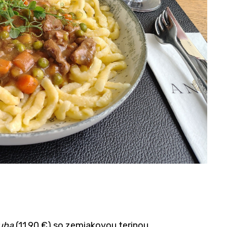
ruha
(11,90 €) so zemiakovou terinou,