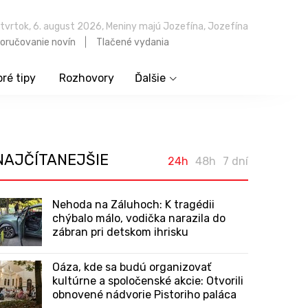
tvrtok, 6. august 2026, Meniny majú Jozefína, Jozefína
oručovanie novín
Tlačené vydania
ré tipy
Rozhovory
Ďalšie
NAJČÍTANEJŠIE
24h
48h
7 dní
Nehoda na Záluhoch: K tragédii
chýbalo málo, vodička narazila do
zábran pri detskom ihrisku
Oáza, kde sa budú organizovať
kultúrne a spoločenské akcie: Otvorili
obnovené nádvorie Pistoriho paláca