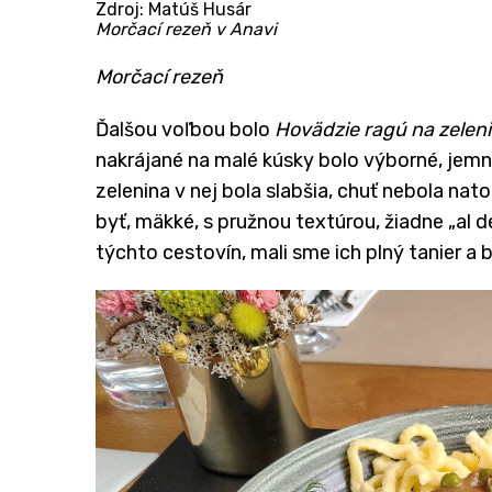
Zdroj: Matúš Husár
Morčací rezeň v Anavi
​Morčací rezeň
Ďalšou voľbou bolo
Hovädzie ragú na zelen
nakrájané na malé kúsky bolo výborné, jemn
zelenina v nej bola slabšia, chuť nebola nato
byť, mäkké, s pružnou textúrou, žiadne „al d
týchto cestovín, mali sme ich plný tanier a b