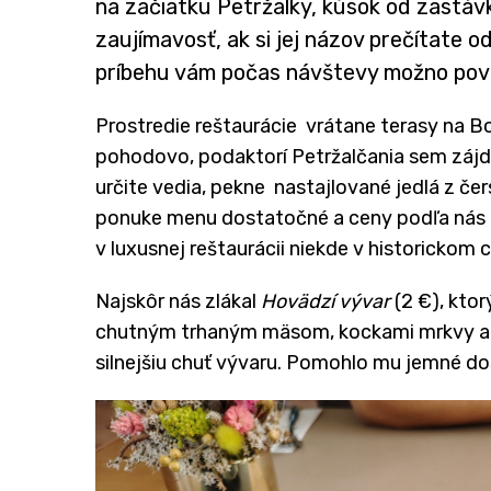
na začiatku Petržalky, kúsok od zastáv
zaujímavosť, ak si jej názov prečítate 
príbehu vám počas návštevy možno pove
Prostredie reštaurácie vrátane terasy na Bos
pohodovo, podaktorí Petržalčania sem zájdu 
určite vedia, pekne nastajlované jedlá z čer
ponuke menu dostatočné a ceny podľa nás p
v luxusnej reštaurácii niekde v historickom c
Najskôr nás zlákal
Hovädzí vývar
(2 €), ktor
chutným trhaným mäsom, kockami mrkvy a re
silnejšiu chuť vývaru. Pomohlo mu jemné do