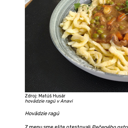
Zdroj: Matúš Husár
hovädzie ragú v Anavi
​Hovädzie ragú
Z menu sme ešte otestovali
Pečeného pst