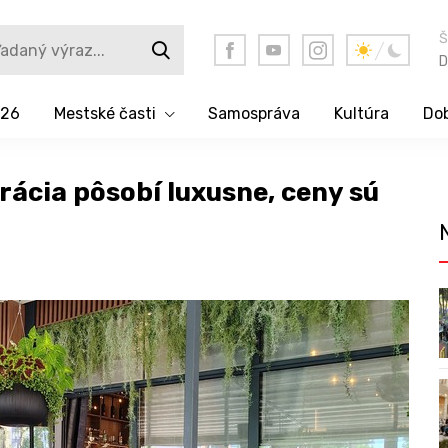
Š
D
026
Mestské časti
Samospráva
Kultúra
Dob
cia pôsobí luxusne, ceny sú