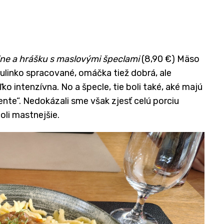
ine
a hrášku
s maslovými špeclami
(8,90 €) Mäso
ulinko spracované, omáčka tiež dobrá, ale
ľko intenzívna. No a špecle, tie boli také, aké majú
ente“. Nedokázali sme však zjesť celú porciu
oli mastnejšie.