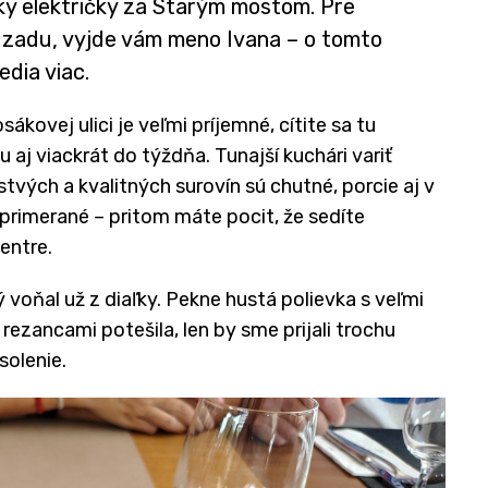
ky električky za Starým mostom. Pre
odzadu, vyjde vám meno Ivana – o tomto
dia viac.
ákovej ulici je veľmi príjemné, cítite sa tu
aj viackrát do týždňa. Tunajší kuchári variť
stvých a kvalitných surovín sú chutné, porcie aj v
rimerané – pritom máte pocit, že sedíte
entre.
ý voňal už z diaľky. Pekne hustá polievka s veľmi
zancami potešila, len by sme prijali trochu
solenie.