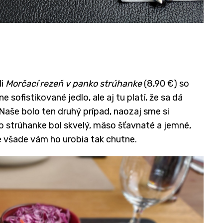
li
Morčací rezeň v panko strúhanke
(8,90 €) so
sofistikované jedlo, ale aj tu platí, že sa dá
. Naše bolo ten druhý prípad, naozaj sme si
o strúhanke bol skvelý, mäso šťavnaté a jemné,
nie všade vám ho urobia tak chutne.