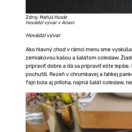
Zdroj: Matúš Husár
hovädzí vývar v Anavi
​Hovädzí vývar
Ako hlavný chod v rámci menu sme vyskúša
zemiakovou kašou a šalátom coleslaw. Žiadne 
pripraviť dobre a dá sa pripraviť ešte lepšie
pochutili. Rezeň v chrumkavej a ľahkej pank
fajn bola aj príloha, najmä šalát coleslaw, 