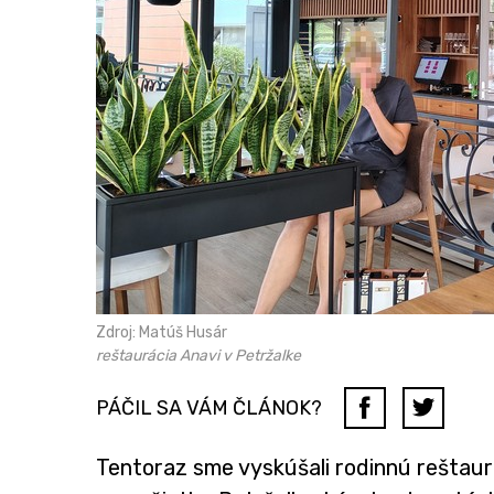
Zdroj: Matúš Husár
reštaurácia Anavi v Petržalke
PÁČIL SA VÁM ČLÁNOK?
Tentoraz sme vyskúšali rodinnú reštaurác