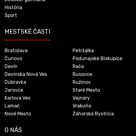
História
Šport
MESTSKÉ ČASTI
Bratislava
Petržalka
Čunovo
Podunajské Biskupice
Devín
Rača
Devínska Nová Ves
Rusovce
Dúbravka
Ružinov
Jarovce
Staré Mesto
Karlova Ves
Vajnory
Lamač
Vrakuňa
Nové Mesto
Záhorská Bystrica
O NÁS