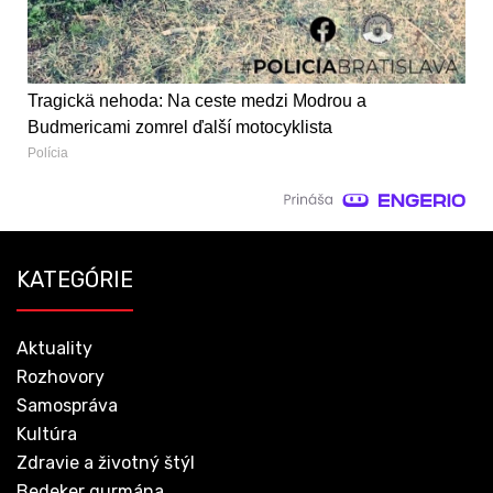
Tragickä nehoda: Na ceste medzi Modrou a
Budmericami zomrel ďalší motocyklista
Polícia
KATEGÓRIE
Aktuality
Rozhovory
Samospráva
Kultúra
Zdravie a životný štýl
Bedeker gurmána