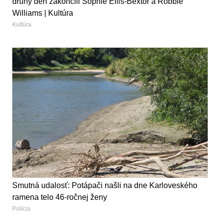
druhý deň zakončili Sophie Ellis-Bextor a Robbie
Williams | Kultúra
Kultúra
Smutná udalosť: Potápači našli na dne Karloveského
ramena telo 46-ročnej ženy
Polícia