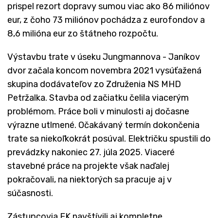
prispel rezort dopravy sumou viac ako 86 miliónov
eur, z čoho 73 miliónov pochádza z eurofondov a
8,6 milióna eur zo štátneho rozpočtu.
Výstavbu trate v úseku Jungmannova - Janíkov
dvor začala koncom novembra 2021 vysúťažená
skupina dodávateľov zo Združenia NS MHD
Petržalka. Stavba od začiatku čelila viacerým
problémom. Práce boli v minulosti aj dočasne
výrazne utlmené. Očakávaný termín dokončenia
trate sa niekoľkokrát posúval. Električku spustili do
prevádzky nakoniec 27. júla 2025. Viaceré
stavebné práce na projekte však naďalej
pokračovali, na niektorých sa pracuje aj v
súčasnosti.
Zástupcovia EK navštívili aj kompletne