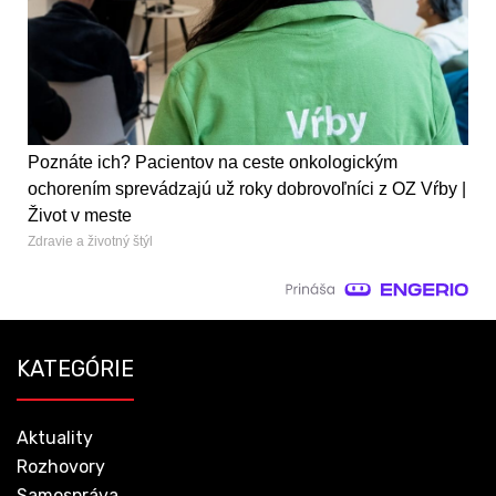
Poznáte ich? Pacientov na ceste onkologickým
ochorením sprevádzajú už roky dobrovoľníci z OZ Vŕby |
Život v meste
Zdravie a životný štýl
KATEGÓRIE
Aktuality
Rozhovory
Samospráva