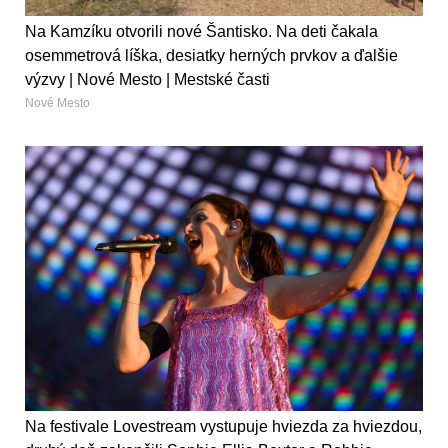
Na Kamzíku otvorili nové Šantisko. Na deti čakala
osemmetrová líška, desiatky herných prvkov a ďalšie
výzvy | Nové Mesto | Mestské časti
Nové Mesto
Na festivale Lovestream vystupuje hviezda za hviezdou,