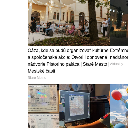
Oáza, kde sa budú organizovať kultúrne
Extrémne 
a spoločenské akcie: Otvorili obnovené
nadránom
nádvorie Pistoriho paláca | Staré Mesto |
Aktuality
Mestské časti
Staré Mesto