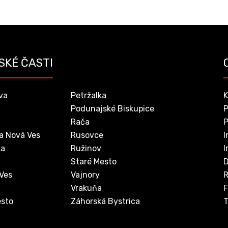
SKÉ ČASTI
va
Petržalka
K
Podunajské Biskupice
P
Rača
P
a Nová Ves
Rusovce
I
ka
Ružinov
I
Staré Mesto
D
 Ves
Vajnory
Vrakuňa
F
sto
Záhorská Bystrica
T