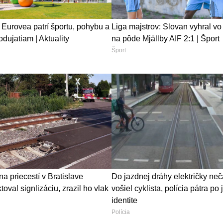
 Eurovea patrí športu, pohybu a
Liga majstrov: Slovan vyhral v
dujatiam | Aktuality
na pôde Mjällby AIF 2:1 | Šport
Šport
na priecestí v Bratislave
Do jazdnej dráhy električky ne
oval signlizáciu, zrazil ho vlak
vošiel cyklista, polícia pátra po
identite
Polícia