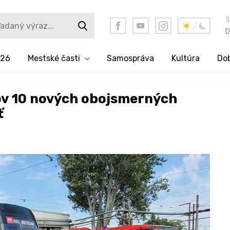
Š
D
026
Mestské časti
Samospráva
Kultúra
Dob
ov 10 nových obojsmerných
ť