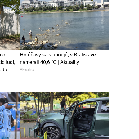
ilo
Horúčavy sa stupňujú, v Bratislave
c ľudí,
namerali 40,6 °C | Aktuality
adu |
Aktuality