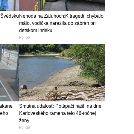
o Švédsku
Nehoda na Záluhoch:K tragédii chýbalo
málo, vodička narazila do zábran pri
detskom ihrisku
Polícia
čakane
Smutná udalosť: Potápači našli na dne
 jeho
Karloveského ramena telo 46-ročnej
ženy
Polícia