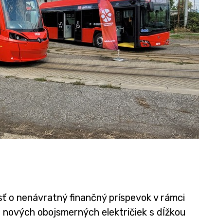
sť o nenávratný finančný príspevok v rámci
 nových obojsmerných električiek s dĺžkou