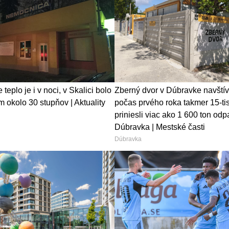
teplo je i v noci, v Skalici bolo
Zberný dvor v Dúbravke navštív
 okolo 30 stupňov | Aktuality
počas prvého roka takmer 15-tisí
priniesli viac ako 1 600 ton odp
Dúbravka | Mestské časti
Dúbravka