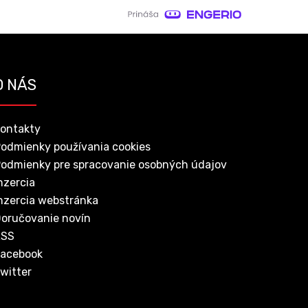
O NÁS
ontakty
odmienky používania cookies
odmienky pre spracovanie osobných údajov
nzercia
nzercia webstránka
oručovanie novín
RSS
acebook
witter