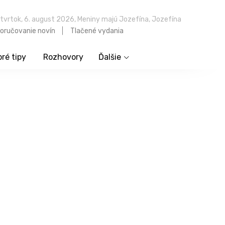
tvrtok, 6. august 2026, Meniny majú Jozefína, Jozefína
oručovanie novín
Tlačené vydania
ré tipy
Rozhovory
Ďalšie