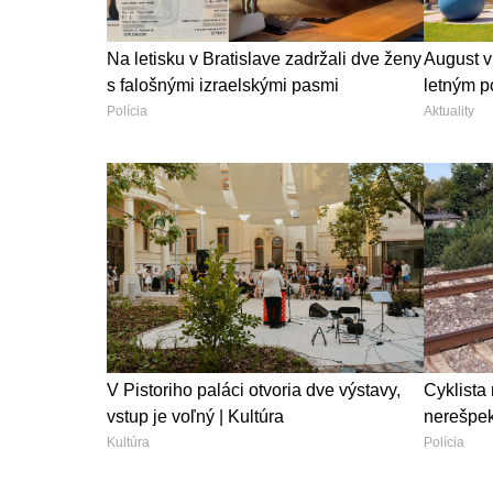
Na letisku v Bratislave zadržali dve ženy
August v
s falošnými izraelskými pasmi
letným po
Polícia
Aktuality
V Pistoriho paláci otvoria dve výstavy,
Cyklista 
vstup je voľný | Kultúra
nerešpekt
Kultúra
Polícia