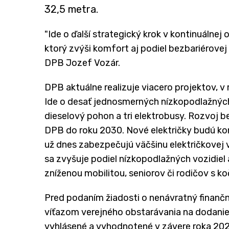
32,5 metra.
"Ide o ďalší strategický krok v kontinuálne
ktorý zvýši komfort aj podiel bezbariérovej 
DPB Jozef Vozár.
DPB aktuálne realizuje viacero projektov, v
Ide o desať jednosmerných nízkopodlažných 
dieselový pohon a tri elektrobusy. Rozvoj b
DPB do roku 2030. Nové električky budú ko
už dnes zabezpečujú väčšinu električkovej
sa zvyšuje podiel nízkopodlažných vozidiel
zníženou mobilitou, seniorov či rodičov s ko
Pred podaním žiadosti o nenávratný finanč
víťazom verejného obstarávania na dodanie 
vyhlásené a vyhodnotené v závere roka 202