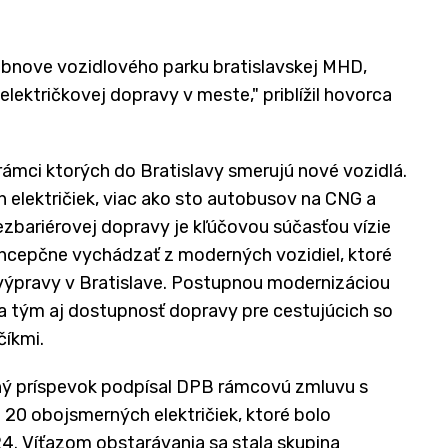
j obnove vozidlového parku bratislavskej MHD,
električkovej dopravy v meste," priblížil hovorca
 rámci ktorých do Bratislavy smerujú nové vozidlá.
električiek, viac ako sto autobusov na CNG a
ezbariérovej dopravy je kľúčovou súčasťou vízie
ncepčne vychádzať z moderných vozidiel, ktoré
 výpravy v Bratislave. Postupnou modernizáciou
 a tým aj dostupnosť dopravy pre cestujúcich so
číkmi.
ný príspevok podpísal DPB rámcovú zmluvu s
20 obojsmerných električiek, ktoré bolo
4. Víťazom obstarávania sa stala skupina