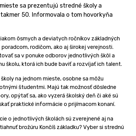
mieste sa prezentujú stredné školy a
e takmer 50. Informovala o tom hovorkyňa
žiakom ôsmych a deviatych ročníkov základných
oradcom, rodičom, ako aj širokej verejnosti.
ntovať sa v ponuke odborov jednotlivých škôl a
 školu, ktorá ich bude baviť a rozvíjať ich talent.
é školy na jednom mieste, osobne sa môžu
motnými študentmi. Majú tak možnosť dôsledne
ry, opýtať sa, ako vyzerá školský deň či aké sú
ískať praktické informácie o prijímacom konaní.
cie o jednotlivých školách sú zverejnené aj na
iahnuť brožúru Končíš základku? Vyber si strednú