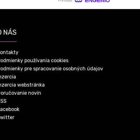
O NÁS
ontakty
odmienky používania cookies
odmienky pre spracovanie osobných údajov
nzercia
nzercia webstránka
oručovanie novín
RSS
acebook
witter