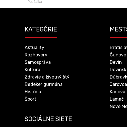
Petržalka
KATEGÓRIE
MEST
Aktuality
Bratisla
Rozhovory
Čunovo
Samospráva
Devín
Kultúra
Devínsk
Zdravie a životný štýl
Dúbrav
Bedeker gurmána
Jarovce
História
Karlova
Šport
Lamač
Nové Me
SOCIÁLNE SIETE