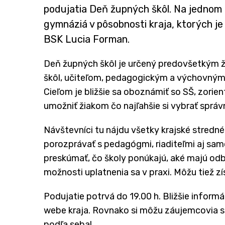
podujatia Deň župných škôl. Na jednom 
gymnáziá v pôsobnosti kraja, ktorých j
BSK Lucia Forman.
Deň župných škôl je určený predovšetkým 
škôl, učiteľom, pedagogickým a výchovným p
Cieľom je bližšie sa oboznámiť so SŠ, zorie
umožniť žiakom čo najľahšie si vybrať správnu
Návštevníci tu nájdu všetky krajské stredn
porozprávať s pedagógmi, riaditeľmi aj sa
preskúmať, čo školy ponúkajú, aké majú odbo
možnosti uplatnenia sa v praxi. Môžu tiež z
Podujatie potrvá do 19.00 h. Bližšie informá
webe kraja. Rovnako si môžu záujemcovia st
podľa seba!