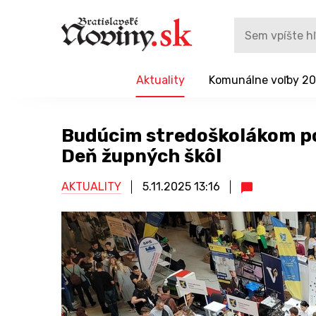
Aktuality
Komunálne voľby 2
Budúcim stredoškolákom po
Deň župných škôl
AKTUALITY
5.11.2025
13:16