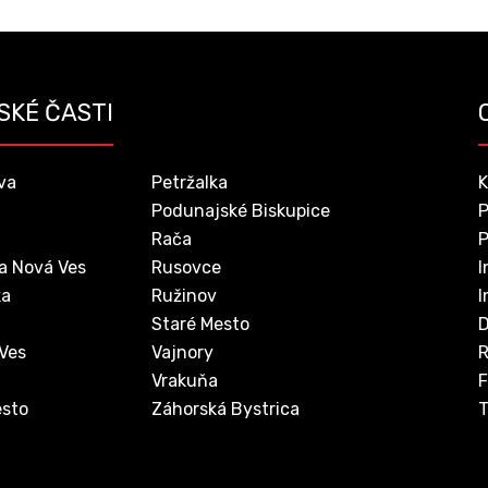
SKÉ ČASTI
va
Petržalka
K
Podunajské Biskupice
P
Rača
P
a Nová Ves
Rusovce
I
ka
Ružinov
I
Staré Mesto
D
 Ves
Vajnory
Vrakuňa
F
sto
Záhorská Bystrica
T