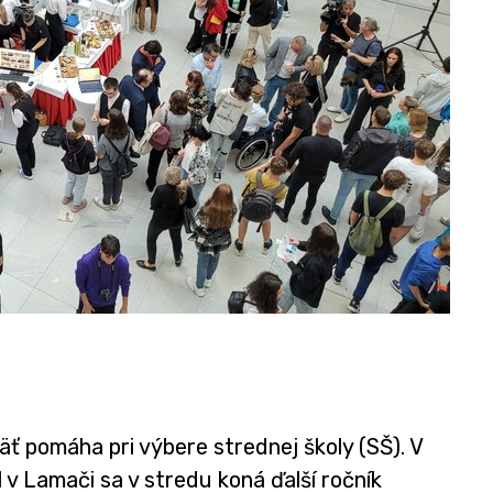
ť pomáha pri výbere strednej školy (SŠ). V
v Lamači sa v stredu koná ďalší ročník