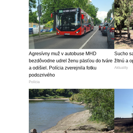
Agresívny muž v autobuse MHD
Sucho sa
bezdôvodne udrel ženu päsťou do tváre
žltnú a o
a odišiel. Polícia zverejnila fotku
Aktuality
podozrivého
Polícia