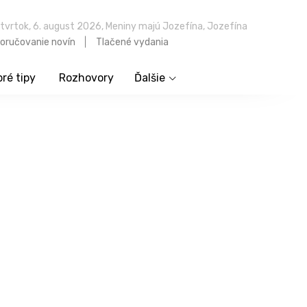
tvrtok, 6. august 2026, Meniny majú Jozefína, Jozefína
oručovanie novín
Tlačené vydania
ré tipy
Rozhovory
Ďalšie