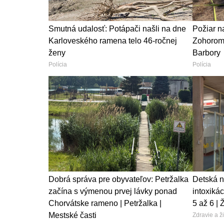
Smutná udalosť: Potápači našli na dne
Požiar n
Karloveského ramena telo 46-ročnej
Zohorom 
ženy
Barbory
Polícia
Polícia
Dobrá správa pre obyvateľov: Petržalka
Detská n
začína s výmenou prvej lávky ponad
intoxikác
Chorvátske rameno | Petržalka |
5 až 6 | 
Mestské časti
Zdravie a ži