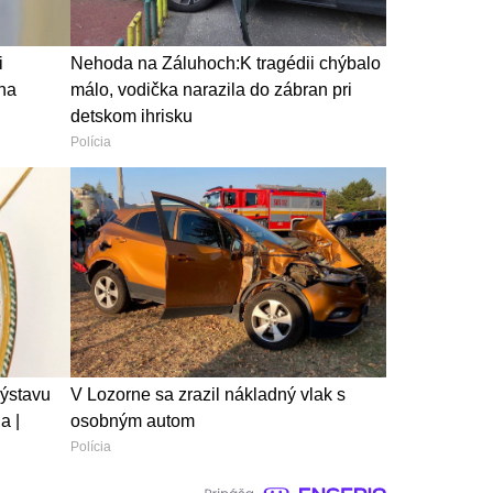
i
Nehoda na Záluhoch:K tragédii chýbalo
 na
málo, vodička narazila do zábran pri
detskom ihrisku
Polícia
ýstavu
V Lozorne sa zrazil nákladný vlak s
a |
osobným autom
Polícia