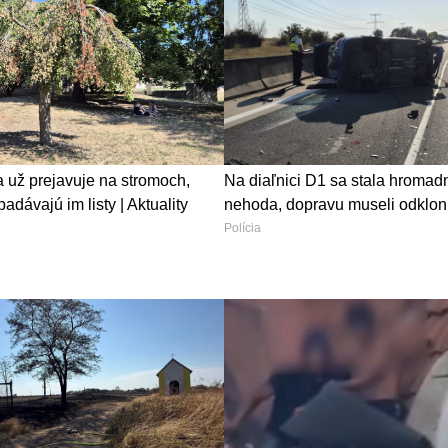
 už prejavuje na stromoch,
Na diaľnici D1 sa stala hromad
padávajú im listy | Aktuality
nehoda, dopravu museli odklon
Polícia