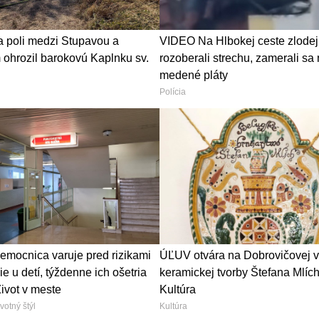
a poli medzi Stupavou a
VIDEO Na Hlbokej ceste zlodej
ohrozil barokovú Kaplnku sv.
rozoberali strechu, zamerali sa
medené pláty
Polícia
emocnica varuje pred rizikami
ÚĽUV otvára na Dobrovičovej v
ie u detí, týždenne ich ošetria
keramickej tvorby Štefana Mlích
Život v meste
Kultúra
votný štýl
Kultúra