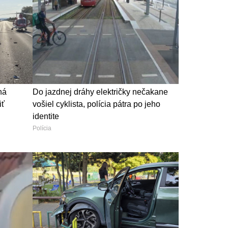
ná
Do jazdnej dráhy električky nečakane
iť
vošiel cyklista, polícia pátra po jeho
identite
Polícia