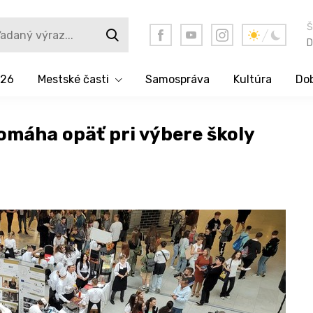
Š
D
026
Mestské časti
Samospráva
Kultúra
Dob
máha opäť pri výbere školy